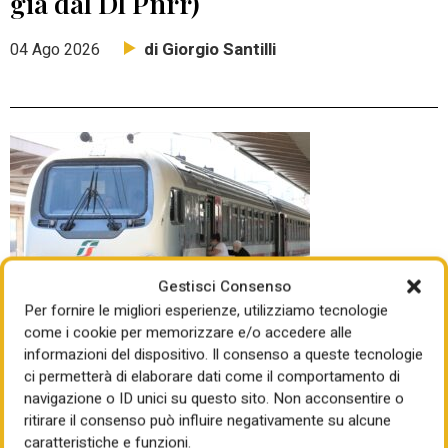
già dal Dl Pnrr)
di Giorgio Santilli
04 Ago 2026
Gestisci Consenso
Per fornire le migliori esperienze, utilizziamo tecnologie
come i cookie per memorizzare e/o accedere alle
informazioni del dispositivo. Il consenso a queste tecnologie
DOPO CINQUE GIORNI DI BRACCIO DI FERRO ALLA
ci permetterà di elaborare dati come il comportamento di
CAMERA
navigazione o ID unici su questo sito. Non acconsentire o
La commissione europea piega
ritirare il consenso può influire negativamente su alcune
governo, destra e sinistra sulla
caratteristiche e funzioni.