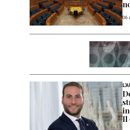
n
06 
L'
De
st
in
Il