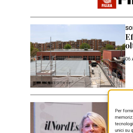
SO
Ef
ol
06 
CO
Per forni
Pa
memorizza
ga
tecnologi
unici su 