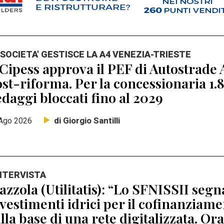
 SOCIETA' GESTISCE LA A4 VENEZIA-TRIESTE
 Cipess approva il PEF di Autostrade A
st-riforma. Per la concessionaria 1.8
daggi bloccati fino al 2029
di Giorgio Santilli
Ago 2026
INTERVISTA
zzola (Utilitatis): “Lo SFNISSII segna
vestimenti idrici per il cofinanziamen
lla base di una rete digitalizzata. Ora