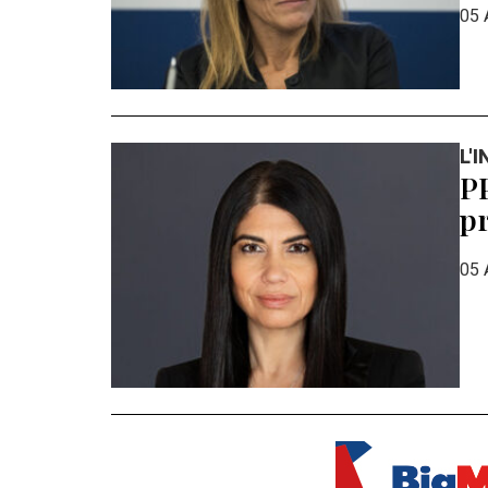
05 
L'
PP
pr
05 