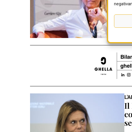
05 
negativam
L'
Il
co
se