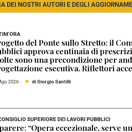
A DEI NOSTRI AUTORI E DEGLI AGGIORNAMEN
TIM'ORA
ogetto del Ponte sullo Stretto: il Con
bblici approva centinaia di prescri
lte sono una precondizione per anda
ogettazione esecutiva. Riflettori acc
di Giorgio Santilli
Ago 2026
 CONSIGLIO SUPERIORE DEI LAVORI PUBBLICI
 parere: “Opera eccezionale, serve un