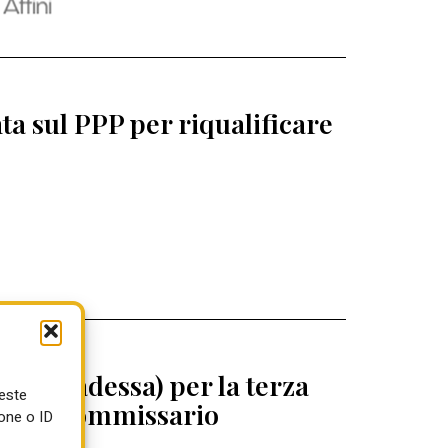
a sul PPP per riqualificare
 (Abbadessa) per la terza
ueste
egrini commissario
one o ID