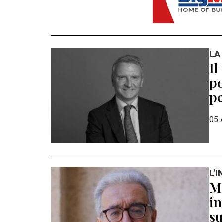
LA
Il
po
pe
05 
L'
Ma
in
su