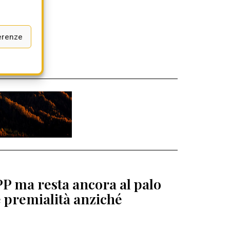
erenze
PP ma resta ancora al palo
e premialità anziché