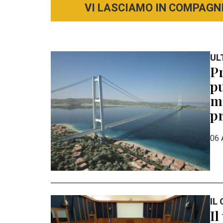
VI LASCIAMO IN COMPAGNI
UL
Pr
pu
mo
pr
06 
IL
Il