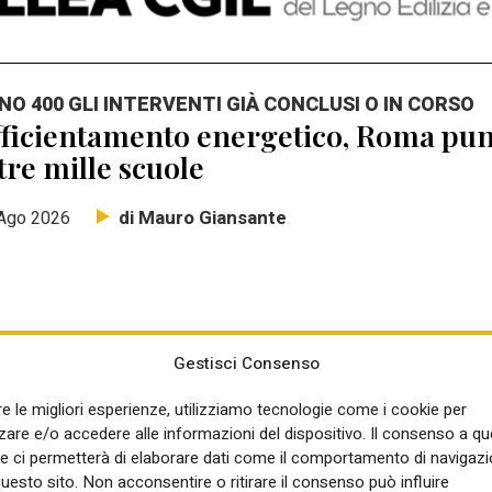
NO 400 GLI INTERVENTI GIÀ CONCLUSI O IN CORSO
ficientamento energetico, Roma punt
tre mille scuole
di Mauro Giansante
Ago 2026
Gestisci Consenso
NSIGLIO DEI MINISTRI
re le migliori esperienze, utilizziamo tecnologie come i cookie per
rte il programma di ADD Italy Living
re e/o accedere alle informazioni del dispositivo. Il consenso a q
mba del Piano casa: Elisabetta Pell
e ci permetterà di elaborare dati come il comportamento di navigazi
questo sito. Non acconsentire o ritirare il consenso può influire