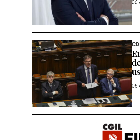
06 
CD
En
de
us
06 