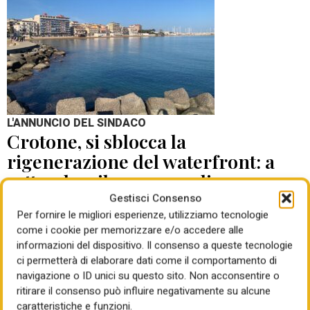
L'ANNUNCIO DEL SINDACO
Crotone, si sblocca la
rigenerazione del waterfront: a
settembre il concorso di
progettazione
Gestisci Consenso
Per fornire le migliori esperienze, utilizziamo tecnologie
come i cookie per memorizzare e/o accedere alle
di Mauro Giansante
05 Ago 2026
informazioni del dispositivo. Il consenso a queste tecnologie
ci permetterà di elaborare dati come il comportamento di
navigazione o ID unici su questo sito. Non acconsentire o
ritirare il consenso può influire negativamente su alcune
caratteristiche e funzioni.