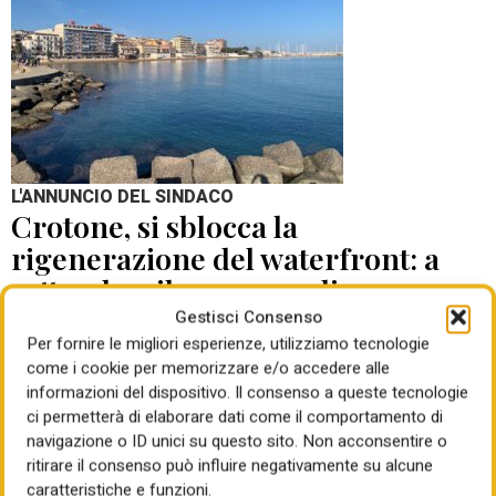
L'ANNUNCIO DEL SINDACO
Crotone, si sblocca la
rigenerazione del waterfront: a
settembre il concorso di
progettazione
Gestisci Consenso
Per fornire le migliori esperienze, utilizziamo tecnologie
come i cookie per memorizzare e/o accedere alle
di Mauro Giansante
05 Ago 2026
informazioni del dispositivo. Il consenso a queste tecnologie
ci permetterà di elaborare dati come il comportamento di
navigazione o ID unici su questo sito. Non acconsentire o
ritirare il consenso può influire negativamente su alcune
caratteristiche e funzioni.