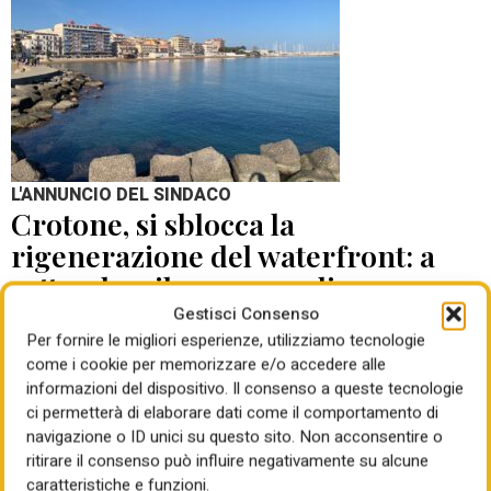
L'ANNUNCIO DEL SINDACO
Crotone, si sblocca la
rigenerazione del waterfront: a
settembre il concorso di
progettazione
Gestisci Consenso
Per fornire le migliori esperienze, utilizziamo tecnologie
come i cookie per memorizzare e/o accedere alle
di Mauro Giansante
05 Ago 2026
informazioni del dispositivo. Il consenso a queste tecnologie
ci permetterà di elaborare dati come il comportamento di
navigazione o ID unici su questo sito. Non acconsentire o
ritirare il consenso può influire negativamente su alcune
caratteristiche e funzioni.