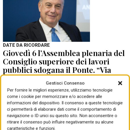
DATE DA RICORDARE
Giovedì 6 l’Assemblea plenaria del
Consiglio superiore dei lavori
pubblici sdogana il Ponte. “Via
libera con prescrizioni”. Non
Gestisci Consenso
saranno né poche né leggere (350
Per fornire le migliori esperienze, utilizziamo tecnologie
pagine), progetto da adeguare
come i cookie per memorizzare e/o accedere alle
informazioni del dispositivo. Il consenso a queste tecnologie
di Giorgio Santilli
04 Ago 2026
ci permetterà di elaborare dati come il comportamento di
navigazione o ID unici su questo sito. Non acconsentire o
ritirare il consenso può influire negativamente su alcune
caratteristiche e funzioni.