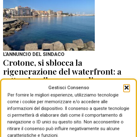
L'ANNUNCIO DEL SINDACO
Crotone, si sblocca la
rigenerazione del waterfront: a
settembre il concorso di
progettazione
Gestisci Consenso
Per fornire le migliori esperienze, utilizziamo tecnologie
come i cookie per memorizzare e/o accedere alle
di Mauro Giansante
05 Ago 2026
informazioni del dispositivo. Il consenso a queste tecnologie
ci permetterà di elaborare dati come il comportamento di
navigazione o ID unici su questo sito. Non acconsentire o
ritirare il consenso può influire negativamente su alcune
caratteristiche e funzioni.