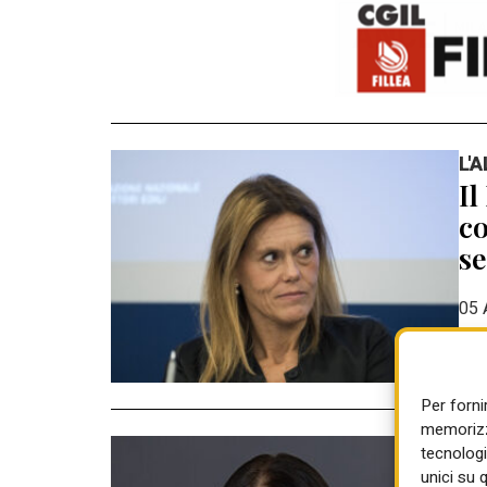
L'
Il
co
se
05 
Per forni
memorizza
L'
tecnologi
PP
unici su 