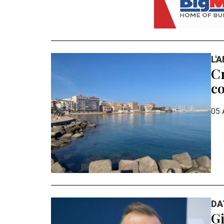
L'
Cr
co
05 
DA
Gi