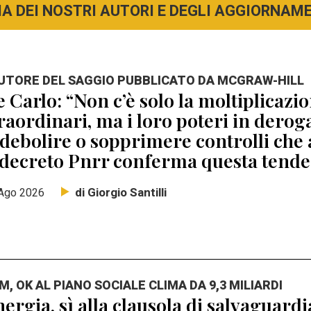
A DEI NOSTRI AUTORI E DEGLI AGGIORNAMEN
AUTORE DEL SAGGIO PUBBLICATO DA MCGRAW-HILL
 Carlo: “Non c’è solo la moltiplicaz
raordinari, ma i loro poteri in dero
debolire o sopprimere controlli che 
 decreto Pnrr conferma questa tend
di Giorgio Santilli
Ago 2026
M, OK AL PIANO SOCIALE CLIMA DA 9,3 MILIARDI
ergia, sì alla clausola di salvaguard