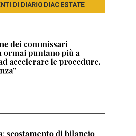
TI DI DIARIO DIAC ESTATE
ione dei commissari
ga ormai puntano più a
ad accelerare le procedure.
enza”
ia: scostamento di bilancio