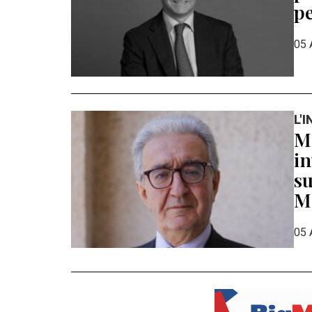
pe
05 
L'
Ma
in
su
MI
05 