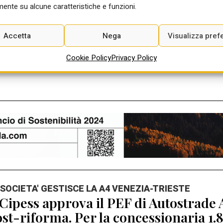
ente su alcune caratteristiche e funzioni.
elazione. E tenere conto del regolam
di Mariangela Di Giandomenico
Ago 2026
Accetta
Nega
Visualizza pref
Cookie Policy
Privacy Policy
 SOCIETA' GESTISCE LA A4 VENEZIA-TRIESTE
 Cipess approva il PEF di Autostrade A
st-riforma. Per la concessionaria 1.8