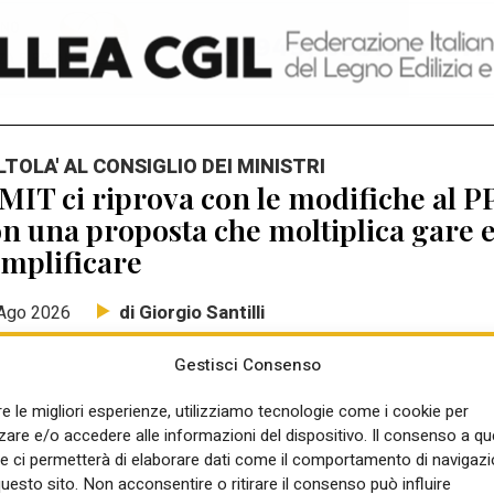
ALTOLA' AL CONSIGLIO DEI MINISTRI
 MIT ci riprova con le modifiche al P
n una proposta che moltiplica gare 
mplificare
di Giorgio Santilli
Ago 2026
Gestisci Consenso
re le migliori esperienze, utilizziamo tecnologie come i cookie per
re e/o accedere alle informazioni del dispositivo. Il consenso a q
INTERVENTO
e ci permetterà di elaborare dati come il comportamento di navigazi
P, più semplice tornare alla norma p
questo sito. Non acconsentire o ritirare il consenso può influire