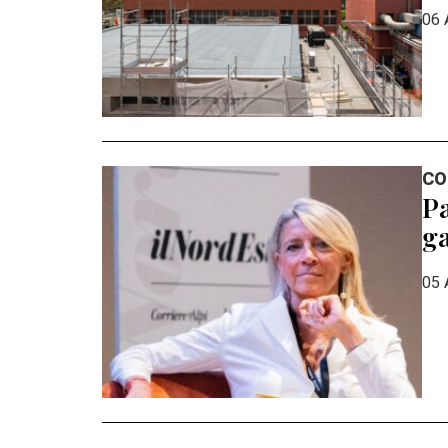
06 
CO
Pa
ga
05 