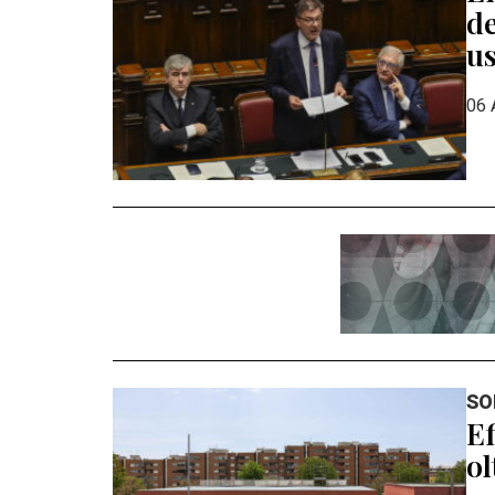
de
us
06 
SO
Ef
ol