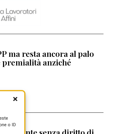
PP ma resta ancora al palo
e premialità anziché
ueste
one o ID
revigente senza diritto di