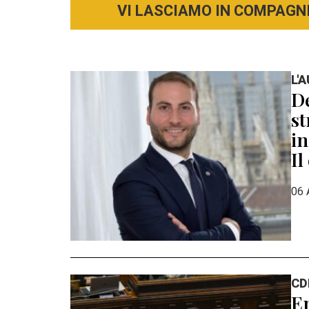
VI LASCIAMO IN COMPAGNI
L'
De
st
in
Il
06 
CD
En