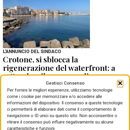
L'ANNUNCIO DEL SINDACO
Crotone, si sblocca la
rigenerazione del waterfront: a
settembre il concorso di
progettazione
Gestisci Consenso
Per fornire le migliori esperienze, utilizziamo tecnologie
come i cookie per memorizzare e/o accedere alle
di Mauro Giansante
05 Ago 2026
informazioni del dispositivo. Il consenso a queste tecnologie
ci permetterà di elaborare dati come il comportamento di
navigazione o ID unici su questo sito. Non acconsentire o
ritirare il consenso può influire negativamente su alcune
caratteristiche e funzioni.