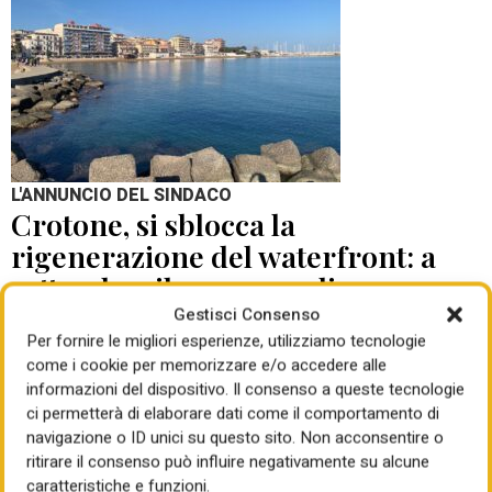
L'ANNUNCIO DEL SINDACO
Crotone, si sblocca la
rigenerazione del waterfront: a
settembre il concorso di
progettazione
Gestisci Consenso
Per fornire le migliori esperienze, utilizziamo tecnologie
come i cookie per memorizzare e/o accedere alle
di Mauro Giansante
05 Ago 2026
informazioni del dispositivo. Il consenso a queste tecnologie
ci permetterà di elaborare dati come il comportamento di
navigazione o ID unici su questo sito. Non acconsentire o
ritirare il consenso può influire negativamente su alcune
caratteristiche e funzioni.