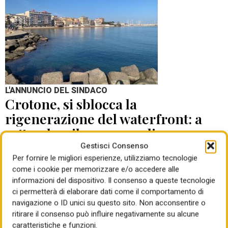
L'ANNUNCIO DEL SINDACO
Crotone, si sblocca la
rigenerazione del waterfront: a
settembre il concorso di
progettazione
Gestisci Consenso
Per fornire le migliori esperienze, utilizziamo tecnologie
come i cookie per memorizzare e/o accedere alle
di Mauro Giansante
05 Ago 2026
informazioni del dispositivo. Il consenso a queste tecnologie
ci permetterà di elaborare dati come il comportamento di
navigazione o ID unici su questo sito. Non acconsentire o
ritirare il consenso può influire negativamente su alcune
caratteristiche e funzioni.