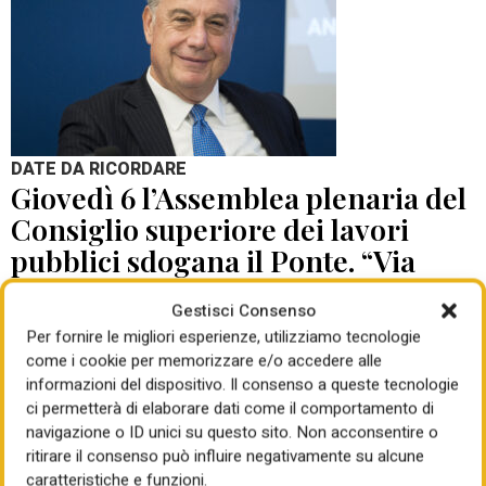
DATE DA RICORDARE
Giovedì 6 l’Assemblea plenaria del
Consiglio superiore dei lavori
pubblici sdogana il Ponte. “Via
libera con prescrizioni”. Non
Gestisci Consenso
saranno né poche né leggere (350
Per fornire le migliori esperienze, utilizziamo tecnologie
pagine), progetto da adeguare
come i cookie per memorizzare e/o accedere alle
informazioni del dispositivo. Il consenso a queste tecnologie
di Giorgio Santilli
04 Ago 2026
ci permetterà di elaborare dati come il comportamento di
navigazione o ID unici su questo sito. Non acconsentire o
ritirare il consenso può influire negativamente su alcune
caratteristiche e funzioni.