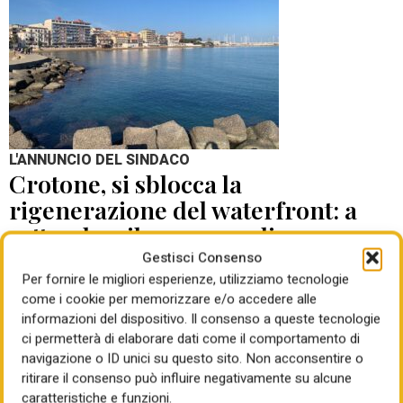
L'ANNUNCIO DEL SINDACO
Crotone, si sblocca la
rigenerazione del waterfront: a
settembre il concorso di
progettazione
Gestisci Consenso
Per fornire le migliori esperienze, utilizziamo tecnologie
come i cookie per memorizzare e/o accedere alle
di Mauro Giansante
05 Ago 2026
informazioni del dispositivo. Il consenso a queste tecnologie
ci permetterà di elaborare dati come il comportamento di
navigazione o ID unici su questo sito. Non acconsentire o
ritirare il consenso può influire negativamente su alcune
caratteristiche e funzioni.