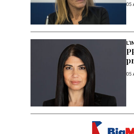
05 
L'
PP
pr
05 