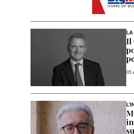
LA
Il
po
pe
05 
L'
Ma
in
su