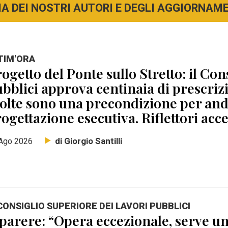
A DEI NOSTRI AUTORI E DEGLI AGGIORNAMEN
TIM'ORA
ogetto del Ponte sullo Stretto: il Con
bblici approva centinaia di prescri
lte sono una precondizione per anda
ogettazione esecutiva. Riflettori acc
di Giorgio Santilli
Ago 2026
 CONSIGLIO SUPERIORE DEI LAVORI PUBBLICI
 parere: “Opera eccezionale, serve un