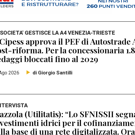
 SOCIETA' GESTISCE LA A4 VENEZIA-TRIESTE
 Cipess approva il PEF di Autostrade A
st-riforma. Per la concessionaria 1.8
daggi bloccati fino al 2029
di Giorgio Santilli
Ago 2026
INTERVISTA
zzola (Utilitatis): “Lo SFNISSII segna
vestimenti idrici per il cofinanziamen
lla base di una rete digitalizzata. Ora