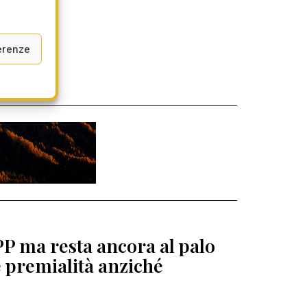
erenze
PP ma resta ancora al palo
e premialità anziché