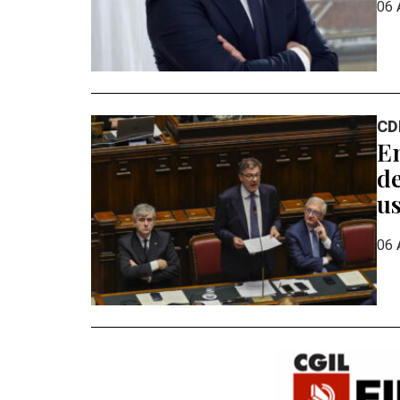
06 
CD
En
de
us
06 