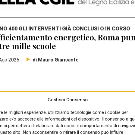
NO 400 GLI INTERVENTI GIÀ CONCLUSI O IN CORSO
ficientamento energetico, Roma punt
tre mille scuole
di Mauro Giansante
Ago 2026
Gestisci Consenso
NSIGLIO DEI MINISTRI
re le migliori esperienze, utilizziamo tecnologie come i cookie per
rte il programma di ADD Italy Living
re e/o accedere alle informazioni del dispositivo. Il consenso a q
mba del Piano casa: Elisabetta Pell
e ci permetterà di elaborare dati come il comportamento di navigazi
questo sito. Non acconsentire o ritirare il consenso può influire