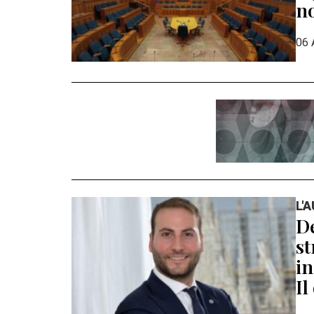
n
06 
L'
De
st
in
Il