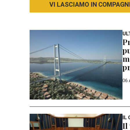
VI LASCIAMO IN COMPAGNI
UL
Pr
pu
mo
pr
06 
IL
Il