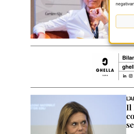
05 
negativam
L'
Il
co
se