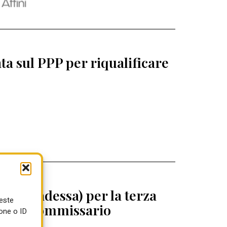
a sul PPP per riqualificare
 (Abbadessa) per la terza
ueste
egrini commissario
one o ID