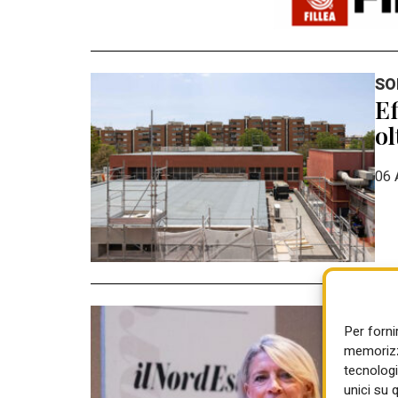
SO
Ef
ol
06 
CO
Per forni
Pa
memorizza
ga
tecnologi
unici su 