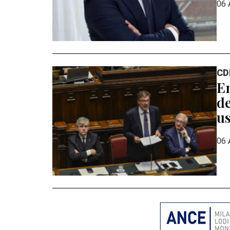
06 
CD
En
de
us
06 