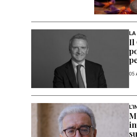
LA
Il
po
pe
05 
L'
Ma
in
su