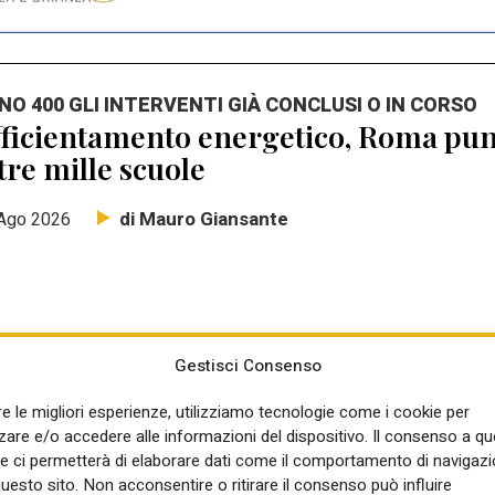
NO 400 GLI INTERVENTI GIÀ CONCLUSI O IN CORSO
ficientamento energetico, Roma punt
tre mille scuole
di Mauro Giansante
Ago 2026
Gestisci Consenso
NSIGLIO DEI MINISTRI
re le migliori esperienze, utilizziamo tecnologie come i cookie per
rte il programma di ADD Italy Living
re e/o accedere alle informazioni del dispositivo. Il consenso a q
mba del Piano casa: Elisabetta Pell
e ci permetterà di elaborare dati come il comportamento di navigazi
questo sito. Non acconsentire o ritirare il consenso può influire