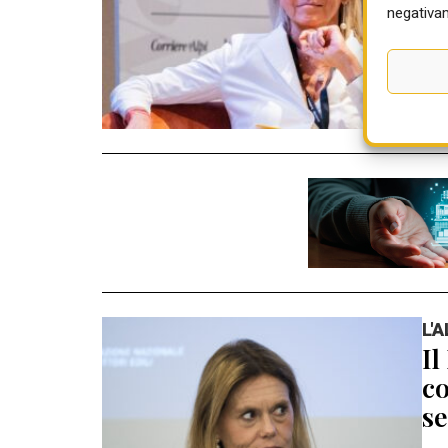
05 
negativam
L'
Il
co
se