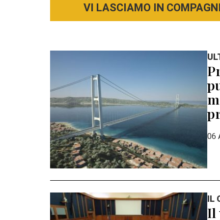
VI LASCIAMO IN COMPAGNI
UL
Pr
pu
mo
pr
06 
IL
Il