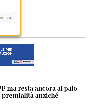
erenze
PP ma resta ancora al palo
e premialità anziché