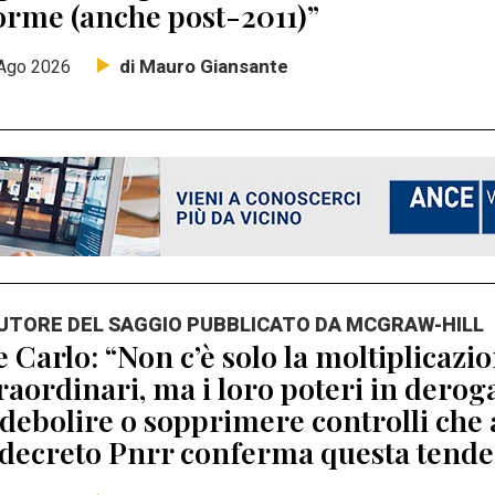
orme (anche post-2011)”
di Mauro Giansante
Ago 2026
AUTORE DEL SAGGIO PUBBLICATO DA MCGRAW-HILL
 Carlo: “Non c’è solo la moltiplicaz
raordinari, ma i loro poteri in dero
debolire o sopprimere controlli che 
 decreto Pnrr conferma questa tend