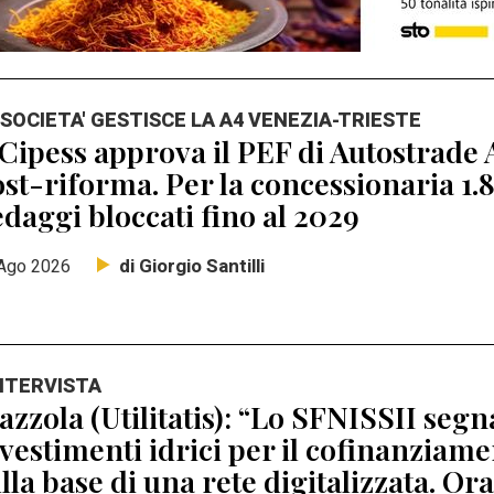
 SOCIETA' GESTISCE LA A4 VENEZIA-TRIESTE
 Cipess approva il PEF di Autostrade A
st-riforma. Per la concessionaria 1.8
daggi bloccati fino al 2029
di Giorgio Santilli
Ago 2026
INTERVISTA
zzola (Utilitatis): “Lo SFNISSII segna
vestimenti idrici per il cofinanziamen
lla base di una rete digitalizzata. Ora