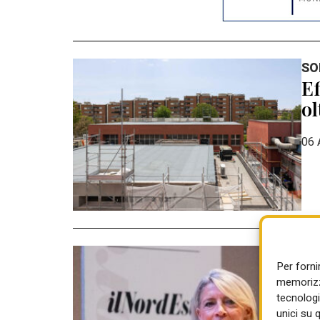
SO
Ef
ol
06 
CO
Per forni
Pa
memorizza
ga
tecnologi
unici su 