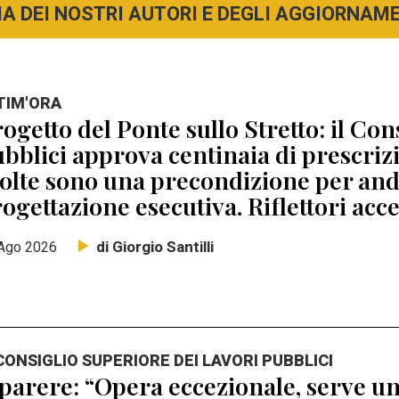
A DEI NOSTRI AUTORI E DEGLI AGGIORNAMEN
TIM'ORA
ogetto del Ponte sullo Stretto: il Con
bblici approva centinaia di prescri
lte sono una precondizione per anda
ogettazione esecutiva. Riflettori acc
di Giorgio Santilli
Ago 2026
 CONSIGLIO SUPERIORE DEI LAVORI PUBBLICI
 parere: “Opera eccezionale, serve un