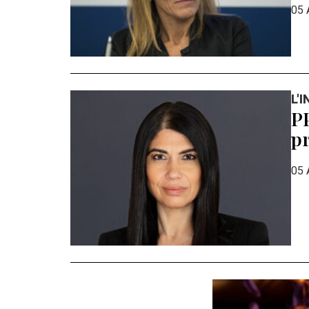
05 
L'
PP
pr
05 