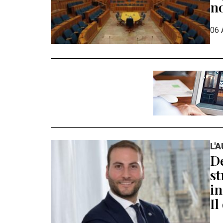
n
06 
L'
De
st
in
Il