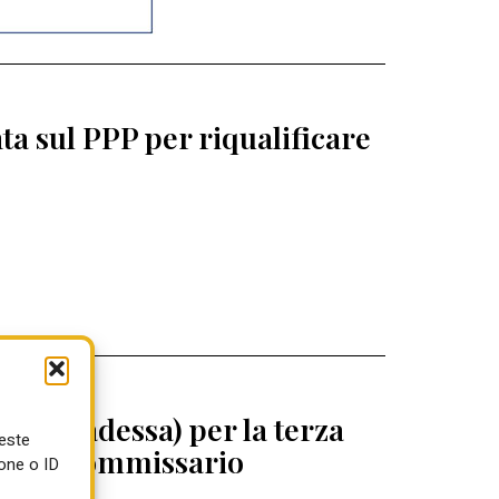
a sul PPP per riqualificare
 (Abbadessa) per la terza
ueste
egrini commissario
one o ID