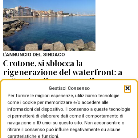
L'ANNUNCIO DEL SINDACO
Crotone, si sblocca la
rigenerazione del waterfront: a
settembre il concorso di
progettazione
Gestisci Consenso
Per fornire le migliori esperienze, utilizziamo tecnologie
come i cookie per memorizzare e/o accedere alle
di Mauro Giansante
05 Ago 2026
informazioni del dispositivo. Il consenso a queste tecnologie
ci permetterà di elaborare dati come il comportamento di
navigazione o ID unici su questo sito. Non acconsentire o
ritirare il consenso può influire negativamente su alcune
caratteristiche e funzioni.