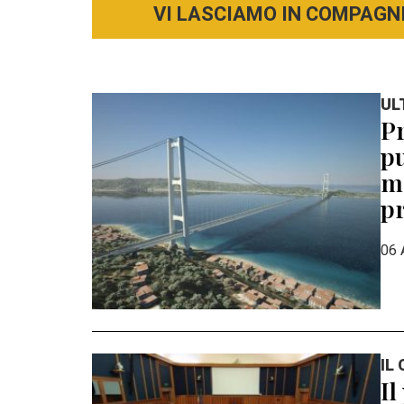
VI LASCIAMO IN COMPAGNI
UL
Pr
pu
mo
pr
06 
IL
Il