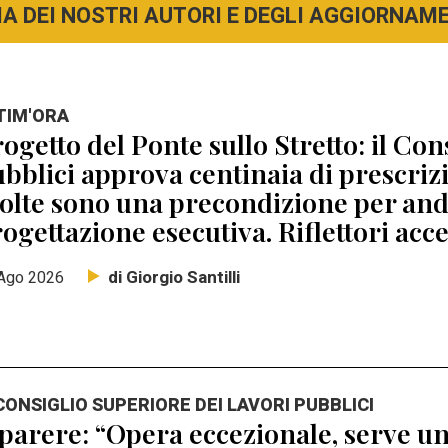
A DEI NOSTRI AUTORI E DEGLI AGGIORNAMEN
TIM'ORA
ogetto del Ponte sullo Stretto: il Con
bblici approva centinaia di prescri
lte sono una precondizione per anda
ogettazione esecutiva. Riflettori acc
di Giorgio Santilli
Ago 2026
 CONSIGLIO SUPERIORE DEI LAVORI PUBBLICI
 parere: “Opera eccezionale, serve un