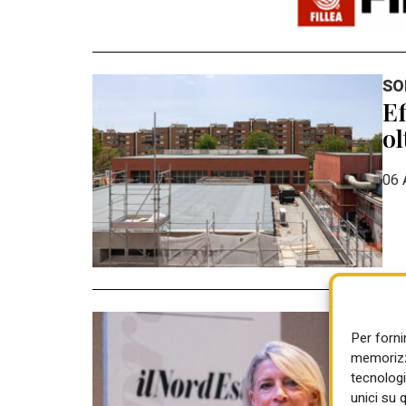
SO
Ef
ol
06 
CO
Per forni
Pa
memorizza
ga
tecnologi
unici su 