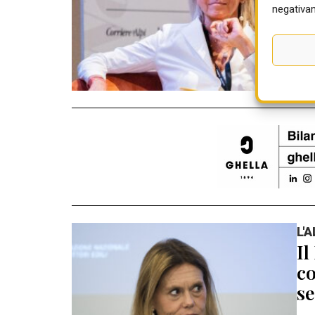
05 
negativam
L'
Il
co
se