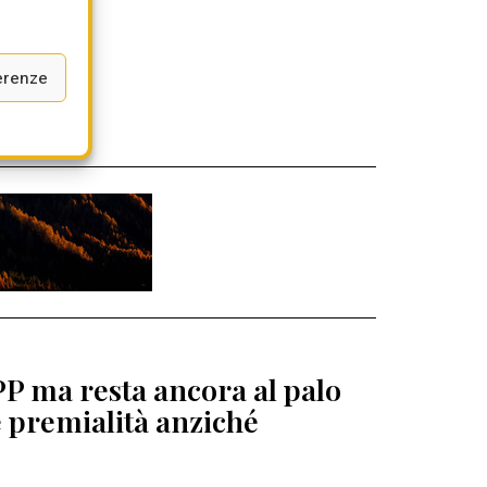
erenze
PP ma resta ancora al palo
e premialità anziché