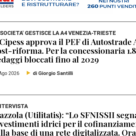
 SOCIETA' GESTISCE LA A4 VENEZIA-TRIESTE
 Cipess approva il PEF di Autostrade A
st-riforma. Per la concessionaria 1.8
daggi bloccati fino al 2029
di Giorgio Santilli
Ago 2026
INTERVISTA
zzola (Utilitatis): “Lo SFNISSII segna
vestimenti idrici per il cofinanziamen
lla base di una rete digitalizzata. Ora