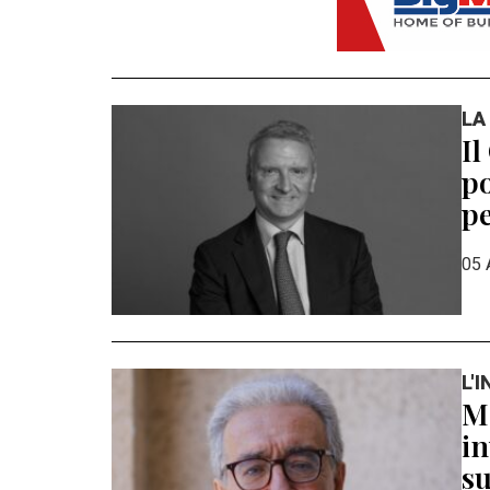
LA
Il
po
pe
05 
L'
Ma
in
su