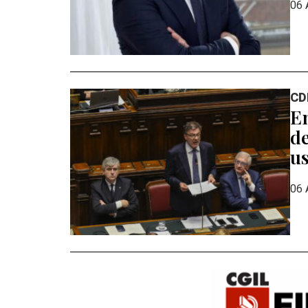
06 
CD
En
de
us
06 