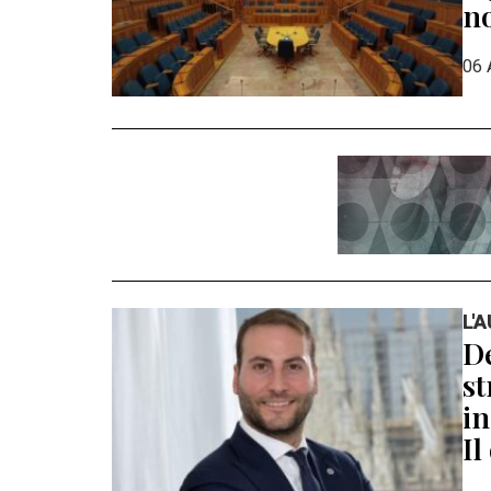
n
06 
L'
De
st
in
Il