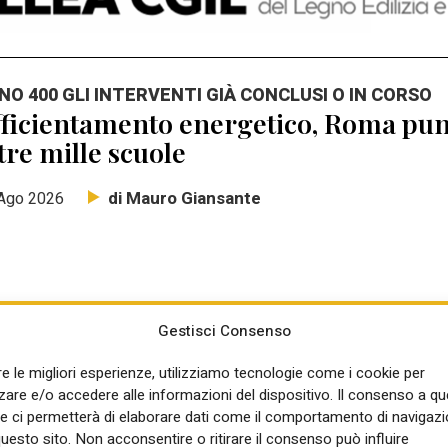
NO 400 GLI INTERVENTI GIÀ CONCLUSI O IN CORSO
ficientamento energetico, Roma punt
tre mille scuole
di Mauro Giansante
Ago 2026
Gestisci Consenso
NSIGLIO DEI MINISTRI
re le migliori esperienze, utilizziamo tecnologie come i cookie per
rte il programma di ADD Italy Living
re e/o accedere alle informazioni del dispositivo. Il consenso a q
mba del Piano casa: Elisabetta Pell
e ci permetterà di elaborare dati come il comportamento di navigazi
questo sito. Non acconsentire o ritirare il consenso può influire