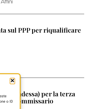
a sul PPP per riqualificare
 (Abbadessa) per la terza
ueste
egrini commissario
one o ID