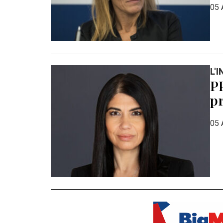
05 
L'
PP
pr
05 