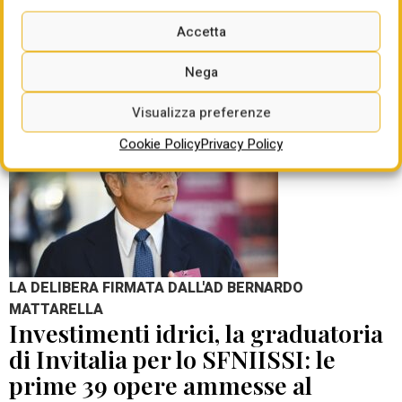
Accetta
di Giorgio Santilli
04 Ago 2026
Nega
Visualizza preferenze
Cookie Policy
Privacy Policy
LA DELIBERA FIRMATA DALL'AD BERNARDO
MATTARELLA
Investimenti idrici, la graduatoria
di Invitalia per lo SFNIISSI: le
prime 39 opere ammesse al