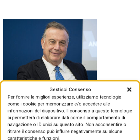
DATE DA RICORDARE
Gestisci Consenso
Giovedì 6 l’Assemblea plenaria del
Per fornire le migliori esperienze, utilizziamo tecnologie
Consiglio superiore dei lavori
come i cookie per memorizzare e/o accedere alle
pubblici sdogana il Ponte. “Via
informazioni del dispositivo. Il consenso a queste tecnologie
ci permetterà di elaborare dati come il comportamento di
libera con prescrizioni”. Non
navigazione o ID unici su questo sito. Non acconsentire o
saranno né poche né leggere (350
ritirare il consenso può influire negativamente su alcune
pagine), progetto da adeguare
caratteristiche e funzioni.