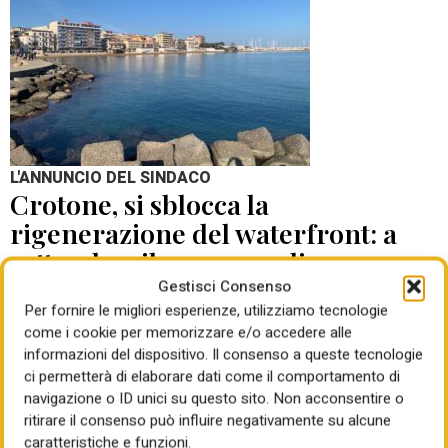
L'ANNUNCIO DEL SINDACO
Crotone, si sblocca la
rigenerazione del waterfront: a
settembre il concorso di
progettazione
Gestisci Consenso
Per fornire le migliori esperienze, utilizziamo tecnologie
come i cookie per memorizzare e/o accedere alle
di Mauro Giansante
05 Ago 2026
informazioni del dispositivo. Il consenso a queste tecnologie
ci permetterà di elaborare dati come il comportamento di
navigazione o ID unici su questo sito. Non acconsentire o
ritirare il consenso può influire negativamente su alcune
caratteristiche e funzioni.