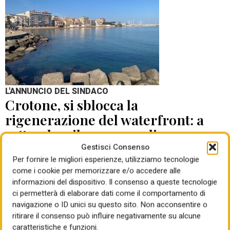
L'ANNUNCIO DEL SINDACO
Crotone, si sblocca la
rigenerazione del waterfront: a
settembre il concorso di
progettazione
Gestisci Consenso
Per fornire le migliori esperienze, utilizziamo tecnologie
come i cookie per memorizzare e/o accedere alle
di Mauro Giansante
05 Ago 2026
informazioni del dispositivo. Il consenso a queste tecnologie
ci permetterà di elaborare dati come il comportamento di
navigazione o ID unici su questo sito. Non acconsentire o
ritirare il consenso può influire negativamente su alcune
caratteristiche e funzioni.