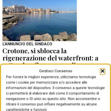
L'ANNUNCIO DEL SINDACO
Crotone, si sblocca la
rigenerazione del waterfront: a
settembre il concorso di
progettazione
Gestisci Consenso
Per fornire le migliori esperienze, utilizziamo tecnologie
come i cookie per memorizzare e/o accedere alle
di Mauro Giansante
05 Ago 2026
informazioni del dispositivo. Il consenso a queste tecnologie
ci permetterà di elaborare dati come il comportamento di
navigazione o ID unici su questo sito. Non acconsentire o
ritirare il consenso può influire negativamente su alcune
caratteristiche e funzioni.