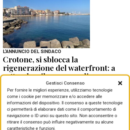
L'ANNUNCIO DEL SINDACO
Crotone, si sblocca la
rigenerazione del waterfront: a
settembre il concorso di
progettazione
Gestisci Consenso
Per fornire le migliori esperienze, utilizziamo tecnologie
come i cookie per memorizzare e/o accedere alle
di Mauro Giansante
05 Ago 2026
informazioni del dispositivo. Il consenso a queste tecnologie
ci permetterà di elaborare dati come il comportamento di
navigazione o ID unici su questo sito. Non acconsentire o
ritirare il consenso può influire negativamente su alcune
caratteristiche e funzioni.