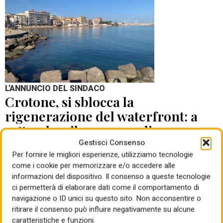
L'ANNUNCIO DEL SINDACO
Crotone, si sblocca la
rigenerazione del waterfront: a
settembre il concorso di
progettazione
Gestisci Consenso
Per fornire le migliori esperienze, utilizziamo tecnologie
come i cookie per memorizzare e/o accedere alle
di Mauro Giansante
05 Ago 2026
informazioni del dispositivo. Il consenso a queste tecnologie
ci permetterà di elaborare dati come il comportamento di
navigazione o ID unici su questo sito. Non acconsentire o
ritirare il consenso può influire negativamente su alcune
caratteristiche e funzioni.