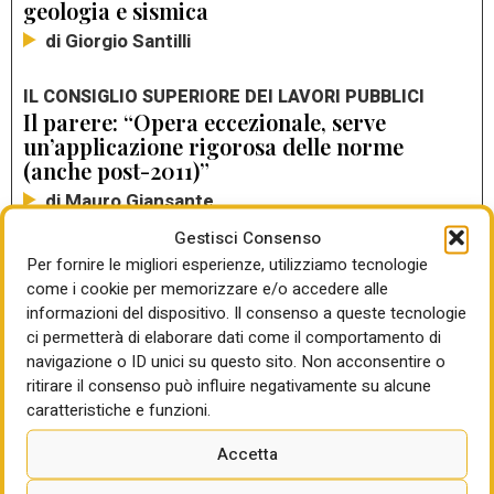
geologia e sismica
di Giorgio Santilli
IL CONSIGLIO SUPERIORE DEI LAVORI PUBBLICI
Il parere: “Opera eccezionale, serve
un’applicazione rigorosa delle norme
(anche post-2011)”
di Mauro Giansante
Gestisci Consenso
L'AUTORE DEL SAGGIO PUBBLICATO DA MCGRAW-
Per fornire le migliori esperienze, utilizziamo tecnologie
HILL
come i cookie per memorizzare e/o accedere alle
De Carlo: “Non c’è solo la moltiplicazione
informazioni del dispositivo. Il consenso a queste tecnologie
dei commissari straordinari, ma i loro
ci permetterà di elaborare dati come il comportamento di
poteri in deroga ormai puntano più a
navigazione o ID unici su questo sito. Non acconsentire o
indebolire o sopprimere controlli che ad
ritirare il consenso può influire negativamente su alcune
accelerare le procedure. Il decreto Pnrr
caratteristiche e funzioni.
conferma questa tendenza”
Accetta
di Giorgio Santilli