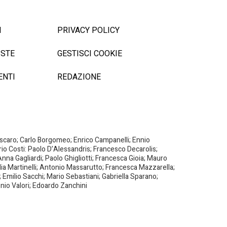
I
PRIVACY POLICY
ISTE
GESTISCI COOKIE
ENTI
REDAZIONE
Biscaro; Carlo Borgomeo; Enrico Campanelli; Ennio
ario Costi: Paolo D’Alessandris; Francesco Decarolis;
nna Gagliardi; Paolo Ghigliotti; Francesca Gioia; Mauro
milia Martinelli; Antonio Massarutto; Francesca Mazzarella;
 Emilio Sacchi; Mario Sebastiani; Gabriella Sparano;
nio Valori; Edoardo Zanchini