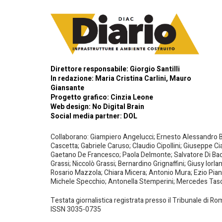
Direttore responsabile: Giorgio Santilli
In redazione: Maria Cristina Carlini, Mauro
Giansante
Progetto grafico: Cinzia Leone
Web design:
No Digital Brain
Social media partner:
DOL
Collaborano: Giampiero Angelucci; Ernesto Alessandro Bar
Cascetta; Gabriele Caruso; Claudio Cipollini; Giuseppe Ci
Gaetano De Francesco; Paola Delmonte; Salvatore Di Bacco
Grassi; Niccolò Grassi; Bernardino Grignaffini; Giusy Iorl
Rosario Mazzola; Chiara Micera; Antonio Mura; Ezio Piante
Michele Specchio; Antonella Stemperini; Mercedes Tasced
Testata giornalistica registrata presso il Tribunale di R
ISSN 3035-0735