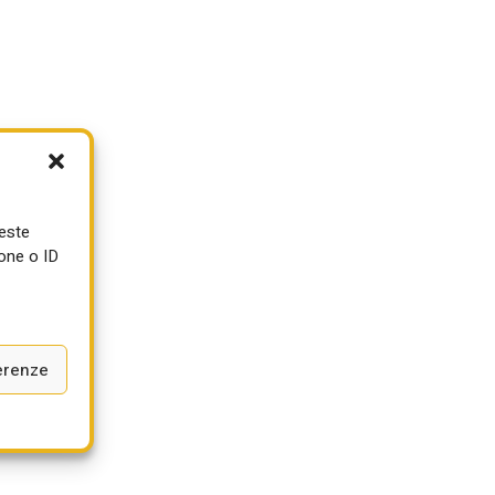
.
ueste
one o ID
erenze