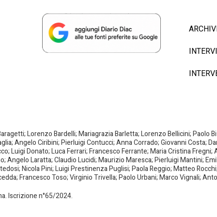
ARCHIV
INTERV
INTERV
agetti; Lorenzo Bardelli; Mariagrazia Barletta; Lorenzo Bellicini; Paolo 
aglia; Angelo Ciribini; Pierluigi Contucci; Anna Corrado; Giovanni Costa; D
; Luigi Donato; Luca Ferrari; Francesco Ferrante; Maria Cristina Fregni; A
ano; Angelo Laratta; Claudio Lucidi; Maurizio Maresca; Pierluigi Mantini; E
dosi; Nicola Pini; Luigi Prestinenza Puglisi; Paola Reggio; Matteo Rocchi;
da; Francesco Toso; Virginio Trivella; Paolo Urbani; Marco Vignali; Anto
oma. Iscrizione n°65/2024.