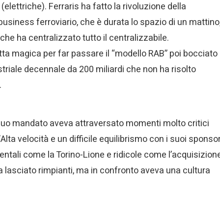
lettriche). Ferraris ha fatto la rivoluzione della
 business ferroviario, che è durata lo spazio di un mattino
he ha centralizzato tutto il centralizzabile.
a magica per far passare il “modello RAB” poi bocciato
striale decennale da 200 miliardi che non ha risolto
.
el suo mandato aveva attraversato momenti molto critici
Alta velocità e un difficile equilibrismo con i suoi sponso
mentali come la Torino-Lione e ridicole come l’acquisizion
ha lasciato rimpianti, ma in confronto aveva una cultura