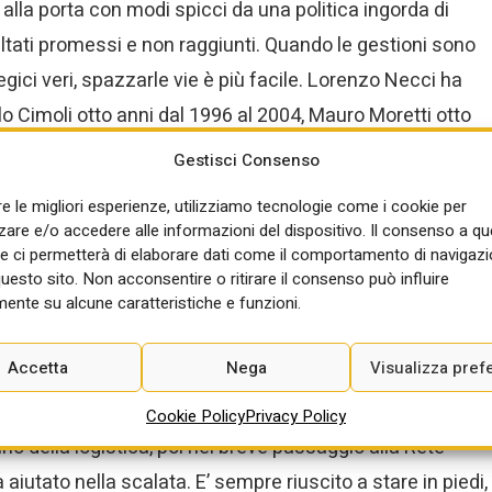
alla porta con modi spicci da una politica ingorda di
ultati promessi e non raggiunti. Quando le gestioni sono
gici veri, spazzarle vie è più facile. Lorenzo Necci ha
lo Cimoli otto anni dal 1996 al 2004, Mauro Moretti otto
ri di cui oggi beneficiano tutti i cittadini italiani (l’Alta
Gestisci Consenso
astrutturale italiano che rappresenti un primato europeo)
re le migliori esperienze, utilizziamo tecnologie come i cookie per
ggio (su cui riferiamo in altro articolo) non sposta di
re e/o accedere alle informazioni del dispositivo. Il consenso a q
e ci permetterà di elaborare dati come il comportamento di navigazi
questo sito. Non acconsentire o ritirare il consenso può influire
ente su alcune caratteristiche e funzioni.
an “le Ferrovie ai ferrovieri” per capire che qualcosa
Accetta
Nega
Visualizza pref
ager pubblici sono planati nel mondo Fs negli ultimi
 suo mandato potrà contare su una conoscenza profonda
Cookie Policy
Privacy Policy
o della logistica, poi nel breve passaggio alla Rete
a aiutato nella scalata. E’ sempre riuscito a stare in piedi,