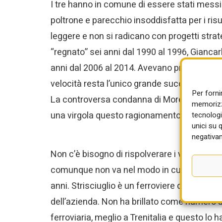
I tre hanno in comune di essere stati messi 
poltrone e parecchio insoddisfatta per i ris
leggere e non si radicano con progetti strate
“regnato” sei anni dal 1990 al 1996, Giancar
anni dal 2006 al 2014. Avevano progetti visiona
velocità resta l’unico grande successo infr
Per forni
La controversa condanna di Moretti per Viare
memorizza
una virgola questo ragionamento.
tecnologi
unici su 
negativam
Non c’è bisogno di rispolverare i vecchi slog
comunque non va nel modo in cui questi man
anni. Strisciuglio è un ferroviere doc e il
dell’azienda. Non ha brillato come numero un
ferroviaria, meglio a Trenitalia e questo lo h