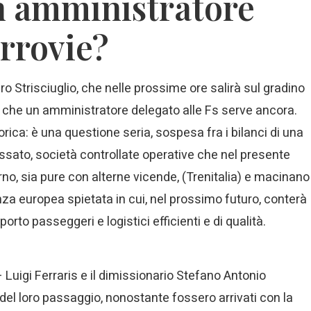
n amministratore
errovie?
o Strisciuglio, che nelle prossime ore salirà sul gradino
re che un amministratore delegato alle Fs serve ancora.
ica: è una questione seria, sospesa fra i bilanci di una
assato, società controllate operative che nel presente
no, sia pure con alterne vicende, (Trenitalia) e macinano
nza europea spietata in cui, nel prossimo futuro, conterà
sporto passeggeri e logistici efficienti e di qualità.
– Luigi Ferraris e il dimissionario Stefano Antonio
l loro passaggio, nonostante fossero arrivati con la