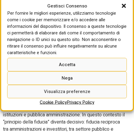
di progetto è un ponte per
Gestisci Consenso
Per fornire le migliori esperienze, utilizziamo tecnologie
sostenere gli investimenti
come i cookie per memorizzare e/o accedere alle
privati”
informazioni del dispositivo. Il consenso a queste tecnologie
ci permetterà di elaborare dati come il comportamento di
navigazione o ID unici su questo sito. Non acconsentire o
“La finanza di progetto rappresenta il “ponte” necessario
ritirare il consenso può influire negativamente su alcune
per passare da un’economia trainata dai fondi europei a
caratteristiche e funzioni.
un’economia sostenuta dagli investimenti privati, per
assicurare continuità alla modernizzazione del Paese”,
Accetta
incalza anche il presidente di Acen Antonio Savarese che
Nega
sollecita anche a a superare definitivamente una vecchia
visione distorta del partenariato pubblico-privato. “L’epoca
Visualizza preferenze
dell’imprenditore visto come quello che vuole mettere le
mani sulla città è finita”, sostiene. Oggi, spiega, serve un
Cookie Policy
Privacy Policy
approccio nuovo, fondato sulla collaborazione tra imprese,
istituzioni e pubblica amministrazione. In questo contesto il
“principio della fiducia” diventa decisivo: fiducia reciproca
tra amministrazioni e investitori, tra settore pubblico e