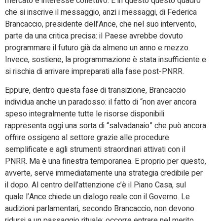
mercato e interesse collettivo. È in questo questo quadro
che si inscrive il messaggio, anzi i messaggi, di Federica
Brancaccio, presidente dell’Ance, che nel suo intervento,
parte da una critica precisa: il Paese avrebbe dovuto
programmare il futuro già da almeno un anno e mezzo.
Invece, sostiene, la programmazione è stata insufficiente e
si rischia di arrivare impreparati alla fase post-PNRR.
Eppure, dentro questa fase di transizione, Brancaccio
individua anche un paradosso: il fatto di “non aver ancora
speso integralmente tutte le risorse disponibili
rappresenta oggi una sorta di “salvadanaio” che può ancora
offrire ossigeno al settore grazie alle procedure
semplificate e agli strumenti straordinari attivati con il
PNRR. Ma è una finestra temporanea. E proprio per questo,
avverte, serve immediatamente una strategia credibile per
il dopo. Al centro dell’attenzione c’è il Piano Casa, sul
quale l’Ance chiede un dialogo reale con il Governo. Le
audizioni parlamentari, secondo Brancaccio, non devono
ridursi a un passaggio rituale: occorre entrare nel merito