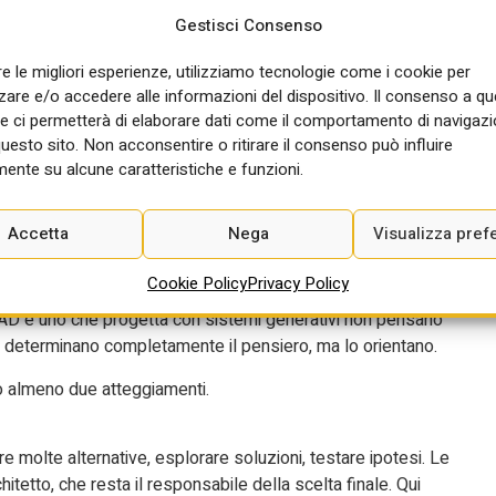
a, servirà più a rendere efficiente il lavoro che a distruggere il
Gestisci Consenso
re le migliori esperienze, utilizziamo tecnologie come i cookie per
certo punto. Anche ammesso che l’AI non diventi una nuova speci
re e/o accedere alle informazioni del dispositivo. Il consenso a q
ie siano neutrali. Qui torna utile Marshall McLuhan. McLuhan
e ci permetterà di elaborare dati come il comportamento di navigazi
 modo di percepire il mondo. Il famoso esempio del bastone del
questo sito. Non acconsentire o ritirare il consenso può influire
ente su alcune caratteristiche e funzioni.
erno: diventa un prolungamento del corpo e del sistema percettivo
un certo modo e non in un altro.
Accetta
Nega
Visualizza pref
biamo delegato a smartphone e laptop porzioni crescenti della
elle relazioni sociali. Quando perdiamo l’accesso a questi
Cookie Policy
Privacy Policy
nque, che gli strumenti lasciano intatto il processo progettuale. Un
CAD e uno che progetta con sistemi generativi non pensano
 determinano completamente il pensiero, ma lo orientano.
 almeno due atteggiamenti.
re molte alternative, esplorare soluzioni, testare ipotesi. Le
chitetto, che resta il responsabile della scelta finale. Qui