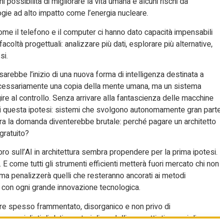
 possibilità di migliorare la vita umana e alcuni rischi da
logie ad alto impatto come l’energia nucleare.
me il telefono e il computer ci hanno dato capacità impensabili
acoltà progettuali: analizzare più dati, esplorare più alternative,
si.
arebbe l’inizio di una nuova forma di intelligenza destinata a
cessariamente una copia della mente umana, ma un sistema
ire al controllo. Senza arrivare alla fantascienza delle macchine
i questa ipotesi: sistemi che svolgono autonomamente gran part
ttura la domanda diventerebbe brutale: perché pagare un architetto
gratuito?
bro sull’AI in architettura sembra propendere per la prima ipotesi.
. E come tutti gli strumenti efficienti metterà fuori mercato chi non
, ma penalizzerà quelli che resteranno ancorati ai metodi
e con ogni grande innovazione tecnologica.
tore spesso frammentato, disorganico e non privo di
ialisti di dati, curatori di modelli, progettisti capaci di