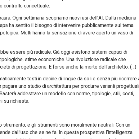
o controllo concettuale.
paura. Ogni settimana scopriamo nuovi usi dell’AI. Dalla medicina
il Papa ha sentito il bisogno di intervenire pubblicamente sul tema.
pologica. Molti hanno la sensazione di avere aperto un vaso di
trebbe essere più radicale. Già oggi esistono sistemi capaci di
i tipologiche, stime economiche. Una rivoluzione radicale che
tà di progettazione. E forse anche la morte dell’architetto. (…)
icamente testi in decine di lingue da soli e senza più ricorrere 
pagare uno studio di architettura per produrre varianti progettual
sterà addestrare un modello con norme, tipologie, stili, costi,
i su richiesta.
no strumento, e gli strumenti sono moralmente neutrali. Con un
ipende dall’uso che se ne fa. In questa prospettiva l’intelligenza