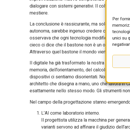
dialogare con sistemi generativi. Il coltello, insomm
mestiere.
Per forni
La conclusione è rassicurante, ma solo fino a un 
memorizza
autonoma, sarebbe ingenuo credere che le tecnolog
tecnologi
osservava che ogni tecnologia modifica il nostro
unici su 
negativam
cieco ci dice che il bastone non è un oggetto est
Attraverso quel bastone il mondo viene sentito in 
Il digitale ha già trasformato la nostra mente. Ab
memoria, dell’orientamento, del calcolo, perfino d
dispositivi ci sentiamo disorientati. Non è vero, du
architetto che disegna a mano, uno che lavora in 
esattamente nello stesso modo. Gli strumenti non
Nel campo della progettazione stanno emergendo
L’AI come laboratorio interno.
Il progettista utilizza la macchina per genera
varianti servono ad affinare il giudizio dell’ar