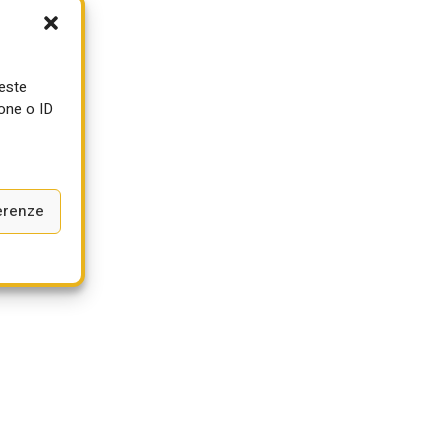
e
ueste
one o ID
.
erenze