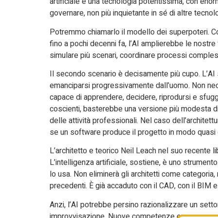
artificiale è una tecnologia potentissima, con enormi
governare, non più inquietante in sé di altre tecno
Potremmo chiamarlo il modello dei superpoteri. Co
fino a pochi decenni fa, l’AI amplierebbe le nostre f
simulare più scenari, coordinare processi comples
Il secondo scenario è decisamente più cupo. L’AI s
emanciparsi progressivamente dall’uomo. Non ne
capace di apprendere, decidere, riprodursi e sfugg
coscienti, basterebbe una versione più modesta d
delle attività professionali. Nel caso dell’archite
se un software produce il progetto in modo quasi 
L’architetto e teorico Neil Leach nel suo recente li
L’intelligenza artificiale, sostiene, è uno strumento
lo usa. Non eliminerà gli architetti come categoria
precedenti. È già accaduto con il CAD, con il BIM 
Anzi, l’AI potrebbe persino razionalizzare un set
improvvisazione. Nuove competenze emergeranno: spec