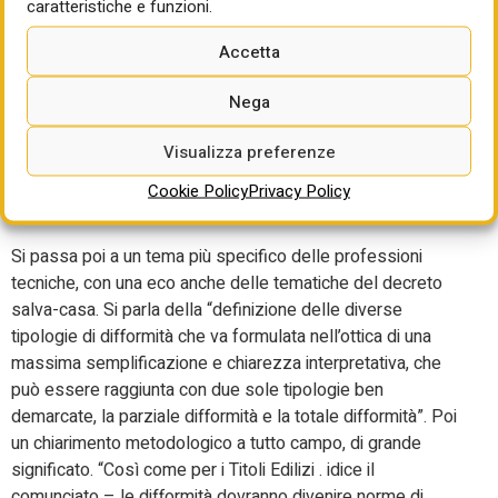
tipologie di intervento edilizio: la declinazione delle
caratteristiche e funzioni.
categorie di intervento deve dare priorità all’attenzione nei
Accetta
confronti del costruito, nel quadro dei principi della
sostenibilità. Segue la razionalizzazione dei titoli abilitativi
Nega
relativi a ciascuna delle tipologie di intervento edilizio che
dovrà basarsi sulla riduzione dei titoli edilizi”. Ancora
Visualizza preferenze
meglio si potrà capire questa posizione quando i tre
Consigli renderanno pubblico il documento di sintesi delle
Cookie Policy
Privacy Policy
proposte avanzate dal Mit.
Si passa poi a un tema più specifico delle professioni
tecniche, con una eco anche delle tematiche del decreto
salva-casa. Si parla della “definizione delle diverse
tipologie di difformità che va formulata nell’ottica di una
massima semplificazione e chiarezza interpretativa, che
può essere raggiunta con due sole tipologie ben
demarcate, la parziale difformità e la totale difformità”. Poi
un chiarimento metodologico a tutto campo, di grande
significato. “Così come per i Titoli Edilizi . idice il
comunciato – le difformità dovranno divenire norme di