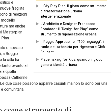
olitico e
Il City Play Plan: il gioco come strumento
nuove fragilità
di trasformazione urbana
sogno di relazioni
intergenerazionale
o modello
L’Architetto e Designer Francesco
utture ma anche
Bombardi: il “Design for Play” come
ei Masterplan
strumento di rigenerazione urbana
 Plan.
Il Reggio Approach e i “100 linguaggi”: il
ruolo dell’urbanista per rigenerare Città
urato e spesso
Educanti.
li, a Reggio
 la città ha
Placemaking for Kids: quando il gioco
genera identità urbana
ortante evento al
a a quella
cipessa Catherine
. Le due cose possono apparire casuali, ma non lo sono per una
 e comunitaria.
oco come strumento di