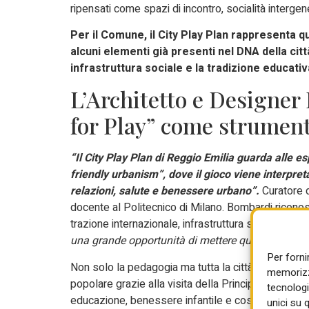
ripensati come spazi di incontro, socialità intergen
Per il Comune, il City Play Plan rappresenta 
alcuni elementi già presenti nel DNA della città:
infrastruttura sociale e la tradizione educativ
L’Architetto e Designer
for Play” come strument
“Il City Play Plan di Reggio Emilia guarda alle es
friendly urbanism”, dove il gioco viene interpre
relazioni, salute e benessere urbano”.
Curatore d
docente al Politecnico di Milano. Bombardi ricono
trazione internazionale, infrastruttura sociale forte
una grande opportunità di mettere questi valori a 
Per forni
Non solo la pedagogia ma tutta la città è stata nel
memorizza
popolare grazie alla visita della Principessa Cath
tecnologi
educazione, benessere infantile e costruzione del
unici su 