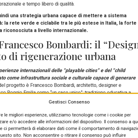
erazionale e tempo libero di qualità.
quindi una strategia urbana capace di mettere a sistema
 la rete verde e ciclabile tra le più estese in Italia, la forte
a riconosciuta a livello internazionale.
 Francesco Bombardi: il “Desig
o di rigenerazione urbana
perienze internazionali delle “playable cities” e del “child
tato come infrastruttura sociale e culturale capace di generare
el progetto è Francesco Bombardi, architetto, designer e
sce Reggio Emilia come “un caso unico”: tradizione educativa a
 e mobilità attiva e sostenibile
. “Il City Play Plan Reggio Emilia è
Gestisci Consenso
sistema e condividere lo spirito del gioco”.
re le migliori esperienze, utilizziamo tecnologie come i cookie per
le scorse settimane sotto la lente di ingrandimento internazional-
re e/o accedere alle informazioni del dispositivo. Il consenso a q
erine Middleton, interessata a comprendere il rapporto tra
e ci permetterà di elaborare dati come il comportamento di navigazi
la comunità.
questo sito. Non acconsentire o ritirare il consenso può influire