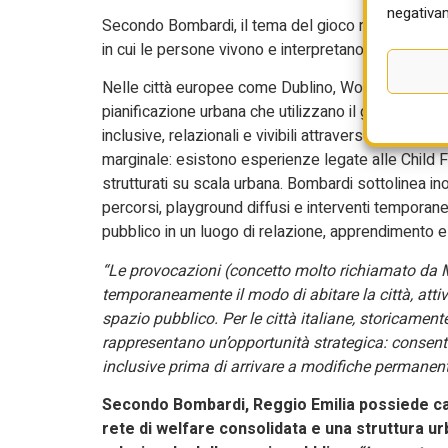
negativam
Secondo Bombardi, il tema del gioco nello spazio
in cui le persone vivono e interpretano la città.
Nelle città europee come Dublino, Worcester, Londr
pianificazione urbana che utilizzano il gioco come i
inclusive, relazionali e vivibili attraverso strategie 
marginale: esistono esperienze legate alle Child F
strutturati su scala urbana. Bombardi sottolinea inol
percorsi, playground diffusi e interventi temporan
pubblico in un luogo di relazione, apprendimento 
“Le provocazioni (concetto molto richiamato da M
temporaneamente il modo di abitare la città, att
spazio pubblico. Per le città italiane, storicamente
rappresentano un’opportunità strategica: consenton
inclusive prima di arrivare a modifiche permanent
Secondo Bombardi, Reggio Emilia possiede car
rete di welfare consolidata e una struttura ur