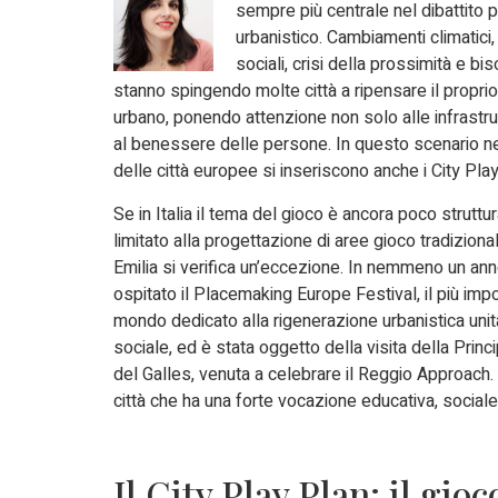
sempre più centrale nel dibattito p
urbanistico. Cambiamenti climatici, 
sociali, crisi della prossimità e bi
stanno spingendo molte città a ripensare il propri
urbano, ponendo attenzione non solo alle infrastr
al benessere delle persone. In questo scenario n
delle città europee si inseriscono anche i City Play
Se in Italia il tema del gioco è ancora poco strutt
limitato alla progettazione di aree gioco tradiziona
Emilia si verifica un’eccezione. In nemmeno un anno
ospitato il Placemaking Europe Festival, il più imp
mondo dedicato alla rigenerazione urbanistica unit
sociale, ed è stata oggetto della visita della Prin
del Galles, venuta a celebrare il Reggio Approach
città che ha una forte vocazione educativa, sociale
Il City Play Plan: il gi