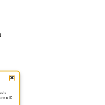
n
ueste
one o ID