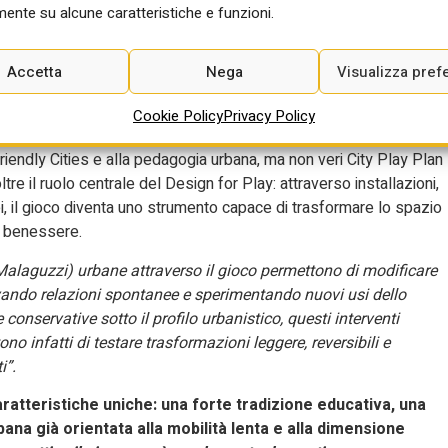
ente su alcune caratteristiche e funzioni.
 urbano non riguarda semplicemente l’infanzia, ma il modo stesso
Accetta
Nega
Visualizza pref
a e Barcellona i City Play Plan sono strumenti strategici di
nfrastruttura sociale, culturale e spaziale per rendere le città più
Cookie Policy
Privacy Policy
“playable city” e “child friendly urbanism”. In Italia il tema è ancora
riendly Cities e alla pedagogia urbana, ma non veri City Play Plan
tre il ruolo centrale del Design for Play: attraverso installazioni,
ei, il gioco diventa uno strumento capace di trasformare lo spazio
e benessere.
alaguzzi) urbane attraverso il gioco permettono di modificare
ivando relazioni spontanee e sperimentando nuovi usi dello
 conservative sotto il profilo urbanistico, questi interventi
o infatti di testare trasformazioni leggere, reversibili e
i”.
atteristiche uniche: una forte tradizione educativa, una
bana già orientata alla mobilità lenta e alla dimensione