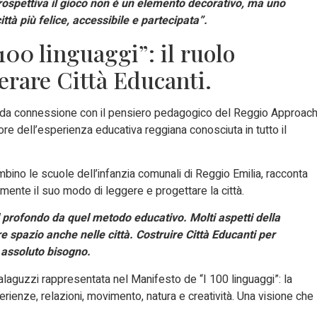
rospettiva il gioco non è un elemento decorativo, ma uno
tà più felice, accessibile e partecipata”.
100 linguaggi”: il ruolo
erare Città Educanti.
onda connessione con il pensiero pedagogico del Reggio Approac
ore dell’esperienza educativa reggiana conosciuta in tutto il
bino le scuole dell’infanzia comunali di Reggio Emilia, racconta
ente il suo modo di leggere e progettare la città.
 profondo da quel metodo educativo. Molti aspetti della
 spazio anche nelle città. Costruire Città Educanti per
è assoluto bisogno.
alaguzzi rappresentata nel Manifesto de “I 100 linguaggi”: la
rienze, relazioni, movimento, natura e creatività. Una visione che