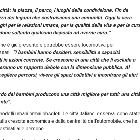
tà: la piazza, il parco, i luoghi della condivisione. Fin da
za dei legami che costruiscono una comunità. Oggi la vera
hi per le relazioni umane, per la qualità della vita e per la cur
endono soltanto qualcuno disposto ad averne cura.”
one è già presente e potrebbe essere locomotiva per
ssari.
“I bambini hanno desideri, sensibilità e capacità
i in azioni concrete. Se crescono in una città che li esclude o
pperanno un rapporto debole con la dimensione pubblica. Al
liere percorsi, vivere gli spazi collettivi e incontrare gli altri
rdo dei bambini producono una città migliore per tutti: una citt
nte”.
odelli urbani ormai obsoleti. Le città italiane, osserva, sono stat
la crescita economica e dalla centralità dell’automobile, che ha
tinati alle persone.