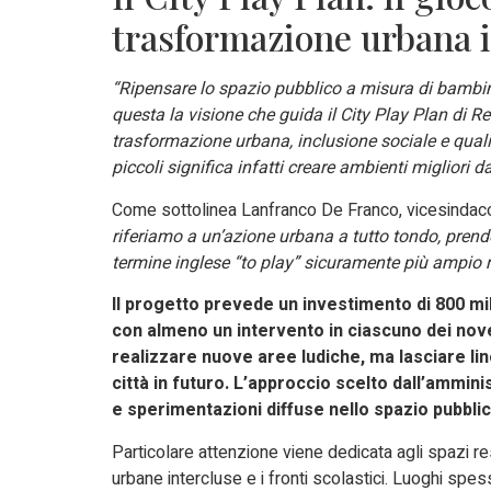
trasformazione urbana 
“Ripensare lo spazio pubblico a misura di bambine
questa la visione che guida il City Play Plan di R
trasformazione urbana, inclusione sociale e qualit
piccoli significa infatti creare ambienti migliori d
Come sottolinea Lanfranco De Franco, vicesindaco d
riferiamo a un’azione urbana a tutto tondo, pren
termine inglese “to play” sicuramente più ampio r
Il progetto prevede un investimento di 800 mil
con almeno un intervento in ciascuno dei nove a
realizzare nuove aree ludiche, ma lasciare li
città in futuro. L’approccio scelto dall’ammini
e sperimentazioni diffuse nello spazio pubblic
Particolare attenzione viene dedicata agli spazi res
urbane intercluse e i fronti scolastici. Luoghi spe