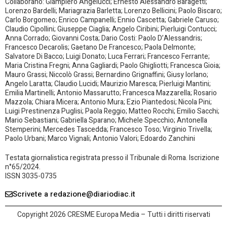
Collaborano: Giampiero Angelucci; Ernesto Alessandro Baragetti;
Lorenzo Bardelli; Mariagrazia Barletta; Lorenzo Bellicini; Paolo Biscaro;
Carlo Borgomeo; Enrico Campanelli; Ennio Cascetta; Gabriele Caruso;
Claudio Cipollini; Giuseppe Ciaglia; Angelo Ciribini; Pierluigi Contucci;
Anna Corrado; Giovanni Costa; Dario Costi: Paolo D’Alessandris;
Francesco Decarolis; Gaetano De Francesco; Paola Delmonte;
Salvatore Di Bacco; Luigi Donato; Luca Ferrari; Francesco Ferrante;
Maria Cristina Fregni; Anna Gagliardi; Paolo Ghigliotti; Francesca Gioia;
Mauro Grassi; Niccolò Grassi; Bernardino Grignaffini; Giusy Iorlano;
Angelo Laratta; Claudio Lucidi; Maurizio Maresca; Pierluigi Mantini;
Emilia Martinelli; Antonio Massarutto; Francesca Mazzarella; Rosario
Mazzola; Chiara Micera; Antonio Mura; Ezio Piantedosi; Nicola Pini;
Luigi Prestinenza Puglisi; Paola Reggio; Matteo Rocchi; Emilio Sacchi;
Mario Sebastiani; Gabriella Sparano; Michele Specchio; Antonella
Stemperini; Mercedes Tascedda; Francesco Toso; Virginio Trivella;
Paolo Urbani; Marco Vignali; Antonio Valori; Edoardo Zanchini
Testata giornalistica registrata presso il Tribunale di Roma. Iscrizione
n°65/2024.
ISSN 3035-0735
Scrivete a redazione@diariodiac.it
Copyright 2026 CRESME Europa Media – Tutti i diritti riservati