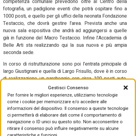
competenza comunale prevedono oltre al Centro della
fotografia, un padiglione eventi che potrà ospitare fino a
1000 posti, e quello per gli uffici della neonata Fondazione
Testaccio, che dovrà gestire l’area. Prevista anche una
nuova sala espositiva che andrà ad aggiungersi a quelle
già in funzione del Macro Testaccio. Infine l’Accademia di
Belle Arti sta realizzando qui la sua nuova e più ampia
seconda sede.
In corso di ristrutturazione sono poi l’entrata principale di
largo Giustignani e quella di Largo Frisullo, dove è in corso
di realizzazione un parcheggio con circa 100 posti auto.
Mentre con un finanziamento della Fondazione per Roma
Gestisci Consenso
si attende a breve l’inizio dei lavori per una nuova ciclabile
Per fornire le migliori esperienze, utilizziamo tecnologie
di collegamento, attraverso Ponte Testaccio, con la pista
come i cookie per memorizzare e/o accedere alle
ciclopedonale sul Tevere. Tra le imprese coinvolte
informazioni del dispositivo. Il consenso a queste tecnologie
figurano SAC, ICI, Italiana Costruzioni, IAB e SARFO.
ci permetterà di elaborare dati come il comportamento di
navigazione o ID unici su questo sito. Non acconsentire o
Il nuovo mattatoio avrà una nuova governance unitaria. Il 17
ritirare il consenso può influire negativamente su alcune
luglio scorso il Consiglio comunale ha dato il via
caratteristiche e funzioni.