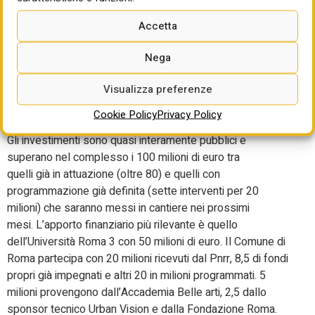
libera appunto all’istituzione della Fondazione Mattatoio,
Accetta
che sarà nominata a breve (avrà 5 membri con il presidente
indicato dal sindaco di Roma e il
Nega
vicepresidente dall’università Roma 3) e alla quale è
demandato il compito di gestire l’intera area, che oggi
Visualizza preferenze
invece, ha fatto notare Marroni, si presenta invece “come
uno spezzatino”. i.
Cookie Policy
Privacy Policy
Gli investimenti sono quasi interamente pubblici e
superano nel complesso i 100 milioni di euro tra
quelli già in attuazione (oltre 80) e quelli con
programmazione già definita (sette interventi per 20
milioni) che saranno messi in cantiere nei prossimi
mesi. L’apporto finanziario più rilevante è quello
dell’Università Roma 3 con 50 milioni di euro. Il Comune di
Roma partecipa con 20 milioni ricevuti dal Pnrr, 8,5 di fondi
propri già impegnati e altri 20 in milioni programmati. 5
milioni provengono dall’Accademia Belle arti, 2,5 dallo
sponsor tecnico Urban Vision e dalla Fondazione Roma.