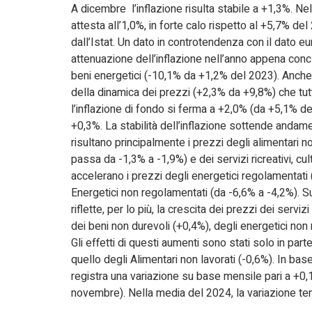
A dicembre l’inflazione risulta stabile a +1,3%. Ne
attesta all’1,0%, in forte calo rispetto al +5,7% de
dall’Istat. Un dato in controtendenza con il dato e
attenuazione dell’inflazione nell’anno appena conc
beni energetici (-10,1% da +1,2% del 2023). Anche
della dinamica dei prezzi (+2,3% da +9,8%) che tutt
l’inflazione di fondo si ferma a +2,0% (da +5,1% de
+0,3%. La stabilità dell’inflazione sottende andame
risultano principalmente i prezzi degli alimentari n
passa da -1,3% a -1,9%) e dei servizi ricreativi, cu
accelerano i prezzi degli energetici regolamentati (
Energetici non regolamentati (da -6,6% a -4,2%). 
riflette, per lo più, la crescita dei prezzi dei serviz
dei beni non durevoli (+0,4%), degli energetici non 
Gli effetti di questi aumenti sono stati solo in part
quello degli Alimentari non lavorati (-0,6%). In ba
registra una variazione su base mensile pari a +0
novembre). Nella media del 2024, la variazione ten