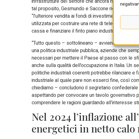
infrastrutture del settore che ancora rimangono a c
negativam
tal proposito, Gesmundo e Saccone ricordano un’alt
“l’ulteriore vendita ai fondi di investimento dell’i
utilizzata per costruire una rete di telecomunicazi
cassa e finanziare il finto piano industriale della Ra
“Tutto questo – sottolineano – avviene mentre le
una politica industriale pubblica, aziende che semp
necessari per mettere il Paese al passo con le sfid
anche sulla qualità dell’occupazione in Italia. Un 
politiche industriali coerenti potrebbe rilanciare e
industriale al quale pare non esserci fine, così come
chiediamo – concludono il segretario confederale de
aspettando per convocare un tavolo governativo per
comprendere le ragioni guardando all’interesse str
Nel 2024 l’inflazione all
energetici in netto calo 