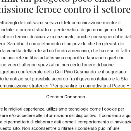
issione feroce contro il settore
ffidargli delicatissimi servizi di telecomunicazione mentre il
diale, è ormai distrutto e perde valore di giorno in giorno. Un
mpatto in termini di sicurezza nazionale, poiché consegnerebbe dat
iero. Sarebbe il completamento di un puzzle che ha già visto la
 la vendita della rete ad un fondo americano, che ha reso di fatto
e con una rete in fibra ad altissima capacità e lasciando quel che
ue voci di ulteriori spezzatini’, non certo foriere di buone
l segretario confederale della Cgil Pino Gesmundo e il segretario
 notizie sul possibile accordo fra il governo italiano e la Star
ecomunicazione strategici. “Per garantire la connettività al Paese –
isorse totali del Pnrr è stato dedicato alla transizione digitale,
Gestisci Consenso
a mossa del Governo metterebbe in discussione anche quanto fatt
ulla base delle pianificazioni fatte hanno assunto impegni”.
re le migliori esperienze, utilizziamo tecnologie come i cookie per
re e/o accedere alle informazioni del dispositivo. Il consenso a q
 telco deve davvero essere qualcosa di una complessità
e ci permetterà di elaborare dati come il comportamento di navigazi
on si vede altro che una dismissione feroce delle poche
questo sito. Non acconsentire o ritirare il consenso può influire