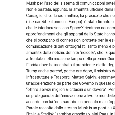
Musk per l’uso del sistema di comunicazioni satellit
Non è bastata, appunto, la smentita ufficiale dell
Consiglio, che, lunedì mattina, ha precisato che 
(che sarebbe il primo in Europa) è stato firmato 
che le interlocuzioni con SpaceX rientrano nei norm
approfondimenti che gli apparati dello Stato hanno
che si occupano di connessioni protette per le es
comunicazione di dati crittografati. Tanto meno è b
smentita della notizia, definita “ridicola”, che la qu
affrontata nella missione lampo della premier Gior
Florida dove ha incontrato il presidente eletto de
Trump anche perché, poche ore dopo, il ministro d
Infrastrutture e Trasporti, Matteo Salvini, esprimev
un’accelerazione da parte del Governo in questa d
“offrire servizi migliori ai cittadini è un dovere”. Pe
un protagonista dell’innovazione a livello mondial
accordo con lui “non sarebbe un pericolo ma un’opp
Parole raccolte dallo stesso Musk in un post su X
l’Italia e Starlink “sarebbe grandioso, altri Paesi i