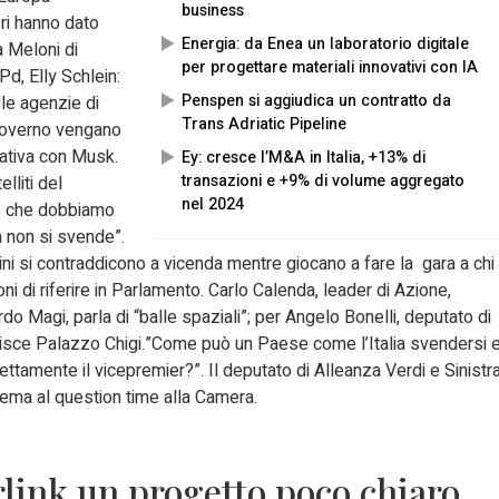
business
ri hanno dato
Energia: da Enea un laboratorio digitale
a Meloni di
per progettare materiali innovativi con IA
Pd, Elly Schlein:
Penspen si aggiudica un contratto da
lle agenzie di
Trans Adriatic Pipeline
o governo vengano
tativa con Musk.
Ey: cresce l’M&A in Italia, +13% di
transazioni e +9% di volume aggregato
elliti del
nel 2024
zo che dobbiamo
ia non si svende”.
ni si contraddicono a vicenda mentre giocano a fare la gara a chi
 di riferire in Parlamento. Carlo Calenda, leader di Azione,
rdo Magi, parla di “balle spaziali”; per Angelo Bonelli, deputato di
sce Palazzo Chigi.”Come può un Paese come l’Italia svendersi 
ttamente il vicepremier?”. Il deputato di Alleanza Verdi e Sinistra
 tema al question time alla Camera.
rlink un progetto poco chiaro