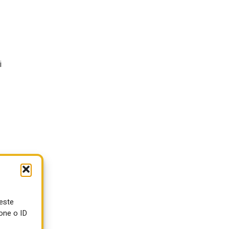
i
o
ueste
one o ID