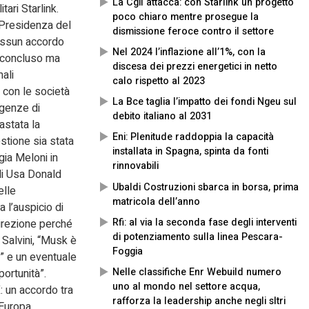
La Cgil attacca: con Starlink un progetto
ari Starlink.
poco chiaro mentre prosegue la
a Presidenza del
dismissione feroce contro il settore
nessun accordo
Nel 2024 l’inflazione all’1%, con la
o concluso ma
discesa dei prezzi energetici in netto
ali
calo rispetto al 2023
 con le società
La Bce taglia l’impatto dei fondi Ngeu sul
igenze di
debito italiano al 2031
astata la
Eni: Plenitude raddoppia la capacità
estione sia stata
installata in Spagna, spinta da fonti
gia Meloni in
rinnovabili
gli Usa Donald
Ubaldi Costruzioni sbarca in borsa, prima
elle
matricola dell’anno
a l’auspicio di
Rfi: al via la seconda fase degli interventi
irezione perché
di potenziamento sulla linea Pescara-
r Salvini, “Musk è
Foggia
e” e un eventuale
Nelle classifiche Enr Webuild numero
ortunità”.
uno al mondo nel settore acqua,
: un accordo tra
rafforza la leadership anche negli sltri
n Europa