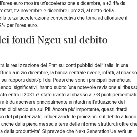
nell’area euro mostra un’accelerazione a dicembre, a +2,4% da
stat, tra novembre e dicembre i prezzi, al netto della
della terza accelerazione consecutiva che torna ad allontaee il
 2% per l’area euro.
dei fondi Ngeu sul debito
 la realizzazione del Pnrr sui conti pubblici dell’Italia. In una
uso a inizio dicembre, la banca centrale rivede, infatti, al ribasso
ui rapporti debit/pil dei Paesi che sono i principali beneficiari,
anendo ‘significativi’, hanno subito ‘una notevole revisione al ribass
isto entro il 2031 e’ stato rivisto al ribasso a 7-8 punti percentuali
ra è da ascrivere principalmente ai ritardi nell’attuazione del
i di bilancio sia sul Pil. Ancora piu’ importante, questi ritardi
so del pil potenziale, influenzando le proiezioni sul debito a lungo
anche dalla piena messa a terra delle riforme strutturali oltre ch
 della produttivita’.
Si prevede che Next Generation Ue avrà un