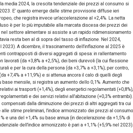
lla media 2024, la crescita tendenziale dei prezzi al consumo si
l 2023. E’ quanto emerge dalle stime provvisorie diffuse ieri
uropeo, che registra invece un’accelerazione al +2,4%. La netta
luso è per lo più imputabile alla marcata discesa dei prezzi dei
 nel settore alimentare si assiste a un rapido ridimensionamento
avia resta ben al di sopra del tasso di inflazione. Nel 2024,
l 2023). A dicembre, il trascinamento dell’inflazione al 2025 è
nti contrapposti di diversi aggregati di spesa: in rallentamento
on lavorati (da +3,8% a +2,5%), dei beni durevoli (la cui flessione
lturali e per la cura della persona (da +3,7% a +3,1%); per contro,
da +7,4% a +11,9%) e si attenua ancora il calo di quelli degli
Su base mensile, si registra un aumento dello 0,1%. Aumento che
i relativi ai trasporti (+1,4%), degli energetici regolamentati (+0,8%)
regolamentati e dei servizi relativi all’abitazione (+0,3% entrambi).
e compensati dalla diminuzione dei prezzi di altri aggregati tra cui
se alle stime preliminari, l’indice armonizzato dei prezzi al consum
,1% e una del +1,4% su base annua (in decelerazione da +1,5% di
denziale dell’indice armonizzato è pari a +1,1% (+5,9% nel 2023)