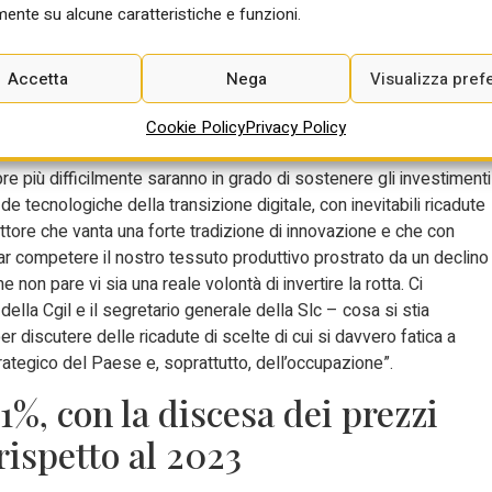
ontrollo pubblico a vantaggio di interessi non certo nazionali”. A
ente su alcune caratteristiche e funzioni.
ra delle “tante scelte incomprensibili dell’Esecutivo”, ovvero
nfrastruttura di Rai Way, che potrebbe tranquillamente essere
Accetta
Nega
Visualizza pref
oni di backup pubblica in caso di emergenze, per fare un po’ di
i”.
Cookie Policy
Privacy Policy
 aziende del settore ormai boccheggiano anche per l’assenza di
re più difficilmente saranno in grado di sostenere gli investimenti
e tecnologiche della transizione digitale, con inevitabili ricadute
settore che vanta una forte tradizione di innovazione e che con
 far competere il nostro tessuto produttivo prostrato da un declino
 non pare vi sia una reale volontà di invertire la rotta. Ci
lla Cgil e il segretario generale della Slc – cosa si stia
 discutere delle ricadute di scelte di cui si davvero fatica a
ategico del Paese e, soprattutto, dell’occupazione”.
’1%, con la discesa dei prezzi
rispetto al 2023