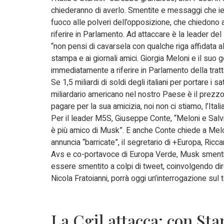
chiederanno di averlo. Smentite e messaggi che ie
fuoco alle polveri dell’opposizione, che chiedono 
riferire in Parlamento. Ad attaccare è la leader del 
“non pensi di cavarsela con qualche riga affidata a
stampa e ai giornali amici. Giorgia Meloni e il su
immediatamente a riferire in Parlamento della trat
Se 1,5 miliardi di soldi degli italiani per portare i sat
miliardario americano nel nostro Paese è il prez
pagare per la sua amicizia, noi non ci stiamo, l’Ital
Per il leader M5S, Giuseppe Conte, “Meloni e Salvi
è più amico di Musk”. E anche Conte chiede a Meloni
annuncia “barricate”, il segretario di +Europa, Ricca
Avs e co-portavoce di Europa Verde, Musk smenti
essere smentito a colpi di tweet, coinvolgendo dire
Nicola Fratoianni, porrà oggi un’interrogazione sul
La Cgil attacca: con Sta