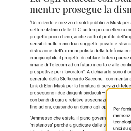
mentre prosegue la dism
“Un miliardo e mezzo di soldi pubblici a Musk per a
settore italiano delle TLC, un tempo eccellenza mon
progetto poco chiaro, anche sotto il profilo dell’i
sensibili nelle mani di un soggetto privato e stran
distruzione dell’ex monopolista della telefonia con
irraggiungibile il progetto di cablare l’intero paes
rimane di Telecom ad un futuro incerto e alle contin
prospettive per i lavoratori”. A dichiararlo sono i
generale della SlcRiccardo Saccone, commentando le
Link di Elon Musk per la fornitura di servizi di tel
proseguono i due dirigenti sindacali – il 27% delle r
con bandi di gara e relative assegnazioni. Quest
fino ad ora, causando un danno agli operatori che s
Per forni
memorizza
“Ammesso che esista, il piano governativo per le
tecnologi
‘misteriosa’ perché a giudicare dalle sue mosse n
unici su 