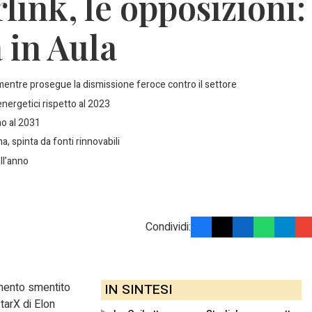
ink, le opposizioni:
 in Aula
 mentre prosegue la dismissione feroce contro il settore
energetici rispetto al 2023
no al 2031
a, spinta da fonti rinnovabili
ll’anno
Condividi:
mento smentito
IN SINTESI
StarX di Elon