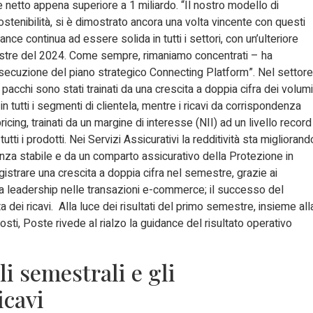
e netto appena superiore a 1 miliardo. “Il nostro modello di
ostenibilità, si è dimostrato ancora una volta vincente con questi
mance continua ad essere solida in tutti i settori, con un’ulteriore
mestre del 2024. Come sempre, rimaniamo concentrati – ha
’esecuzione del piano strategico Connecting Platform”. Nel settore
 pacchi sono stati trainati da una crescita a doppia cifra dei volumi
tutti i segmenti di clientela, mentre i ricavi da corrispondenza
ricing, trainati da un margine di interesse (NII) ad un livello record
tti i prodotti. Nei Servizi Assicurativi la redditività sta migliorand
nza stabile e da un comparto assicurativo della Protezione in
gistrare una crescita a doppia cifra nel semestre, grazie ai
tra leadership nelle transazioni e-commerce; il successo del
 dei ricavi. Alla luce dei risultati del primo semestre, insieme all
osti, Poste rivede al rialzo la guidance del risultato operativo
li semestrali e gli
icavi