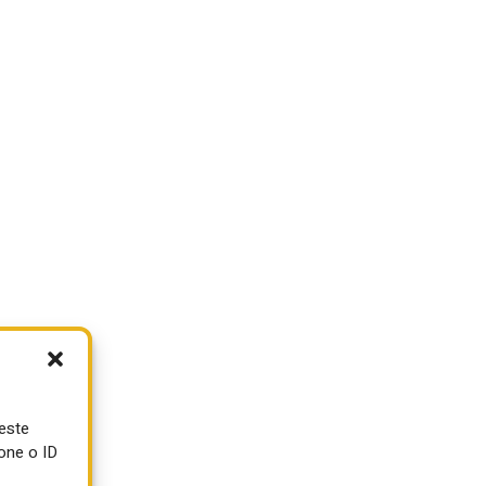
o
a
ueste
one o ID