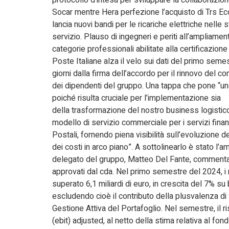
protocollo d’intesa per sviluppare la collaborazion
Socar mentre Hera perfezione l’acquisto di Trs Ec
lancia nuovi bandi per le ricariche elettriche nelle s
servizio. Plauso di ingegneri e periti all’ampliamen
categorie professionali abilitate alla certificazione
Poste Italiane alza il velo sui dati del primo seme
giorni dalla firma dell’accordo per il rinnovo del co
dei dipendenti del gruppo. Una tappa che pone “una
poiché risulta cruciale per l’implementazione sia
della trasformazione del nostro business logistico
modello di servizio commerciale per i servizi finanzi
Postali, fornendo piena visibilità sull’evoluzione d
dei costi in arco piano”. A sottolinearlo è stato l’a
delegato del gruppo, Matteo Del Fante, commentand
approvati dal cda. Nel primo semestre del 2024, i 
superato 6,1 miliardi di euro, in crescita del 7% su
escludendo cioè il contributo della plusvalenza di
Gestione Attiva del Portafoglio. Nel semestre, il ri
(ebit) adjusted, al netto della stima relativa al fond