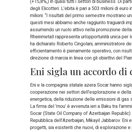
(+15,8%,) in quasi tutti i settori di business. Di par
degli Elicotteri. L’ebita è pari a 503 milioni di euro
milioni. “I risultati del primo semestre mostrano un
questi mesi abbiamo anche raggiunto traguardi impo
assumendo un ruolo attivo nella promozione della
Rheinmetall rappresenta un’opportunità unica per l
ha dichiarato Roberto Cingolani, amministratore del
efficientamento è pienamente operativo, con risulta
direzione di marcia in linea con gli obiettivi del Pian
Eni sigla un accordo di 
Eni e la compagnia statale azera Socar hanno siglat
cooperazione nei settori dell’esplorazione e della 
energetica, della riduzione delle emissioni di gas se
La firma del ‘mou’ è avvenuta ieri a Baku tra l’amm
Socar (State Oil Company of Azerbaijan Republic) 
Repubblica dell’Azerbaijan, Mikayil Jabbarov. Eni e
progetti, sia esistenti che nuovi, di esplorazione e