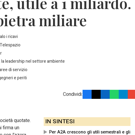
, utile a 1 miliardo.
pietra miliare
lo i ricavi
i Telespazio
r
 la leadership nel settore ambiente
 aree di servizio
egneri e periti
Condividi:
società quotate.
IN SINTESI
i firma un
Per A2A crescono gli utili semestrali e gli