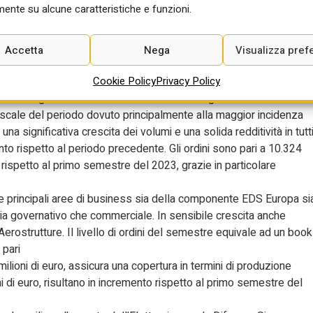
 milioni con la plusvalenza di
ente su alcune caratteristiche e funzioni.
vi e ordini
Accetta
Nega
Visualizza pref
a di un utile netto in crescita del 160,6% a 555 milioni, spinto
lutazione al fair value della partecipazione detenuta
Cookie Policy
Privacy Policy
o integralmente. L’utile netto ordinario segna una flessione a
fiscale del periodo dovuto principalmente alla maggior incidenza
 significativa crescita dei volumi e una solida redditività in tutt
nto rispetto al periodo precedente. Gli ordini sono pari a 10.324
) rispetto al primo semestre del 2023, grazie in particolare
e le principali aree di business sia della componente EDS Europa si
o sia governativo che commerciale. In sensibile crescita anche
Aerostrutture. Il livello di ordini del semestre equivale ad un book
 pari
6 milioni di euro, assicura una copertura in termini di produzione
ni di euro, risultano in incremento rispetto al primo semestre del