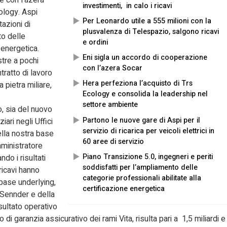
e con l’azera
investimenti, in calo i ricavi
ology. Aspi
Per Leonardo utile a 555 milioni con la
tazioni di
plusvalenza di Telespazio, salgono ricavi
to delle
e ordini
 energetica.
Eni sigla un accordo di cooperazione
stre a pochi
con l’azera Socar
ntratto di lavoro
Hera perfeziona l’acquisto di Trs
 pietra miliare,
Ecology e consolida la leadership nel
settore ambiente
, sia del nuovo
Partono le nuove gare di Aspi per il
ari negli Uffici
servizio di ricarica per veicoli elettrici in
ella nostra base
60 aree di servizio
mministratore
Piano Transizione 5.0, ingegneri e periti
o i risultati
soddisfatti per l’ampliamento delle
ricavi hanno
categorie professionali abilitate alla
 base underlying,
certificazione energetica
 Sennder e della
sultato operativo
o di garanzia assicurativo dei rami Vita, risulta pari a 1,5 miliardi e