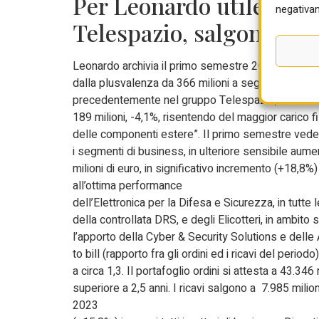
Per Leonardo utile a 555
negativam
Telespazio, salgono rica
Leonardo archivia il primo semestre 2024 all’insegn
dalla plusvalenza da 366 milioni a seguito della va
precedentemente nel gruppo Telespazio, consolidat
189 milioni, -4,1%, risentendo del maggior carico 
delle componenti estere”. Il primo semestre vede una
i segmenti di business, in ulteriore sensibile aume
milioni di euro, in significativo incremento (+18,8%
all’ottima performance
dell’Elettronica per la Difesa e Sicurezza, in tutt
della controllata DRS, e degli Elicotteri, in ambit
l’apporto della Cyber & Security Solutions e delle 
to bill (rapporto fra gli ordini ed i ricavi del periodo)
a circa 1,3. Il portafoglio ordini si attesta a 43.34
superiore a 2,5 anni. I ricavi salgono a 7.985 milio
2023