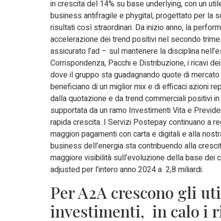
in crescita del 14% su base underlying, con un util
business antifragile e phygital, progettato per la s
risultati così straordinari. Da inizio anno, la perfor
accelerazione dei trend positivi nel secondo tri
assicurato l’ad – sul mantenere la disciplina nell
Corrispondenza, Pacchi e Distribuzione, i ricavi dei
dove il gruppo sta guadagnando quote di mercato in 
beneficiano di un miglior mix e di efficaci azioni rep
dalla quotazione e da trend commerciali positivi in tu
supportata da un ramo Investimenti Vita e Previde
rapida crescita. I Servizi Postepay continuano a re
maggiori pagamenti con carta e digitali e alla nos
business dell’energia sta contribuendo alla crescita
maggiore visibilità sull’evoluzione della base dei c
adjusted per l’intero anno 2024 a 2,8 miliardi.
Per A2A crescono gli uti
investimenti, in calo i r