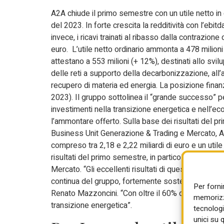
A2A chiude il primo semestre con un utile netto in 
del 2023. In forte crescita la redditività con l’ebi
invece, i ricavi trainati al ribasso dalla contrazio
euro. L’utile netto ordinario ammonta a 478 milioni
attestano a 553 milioni (+ 12%), destinati allo svil
delle reti a supporto della decarbonizzazione, all’a
recupero di materia ed energia. La posizione finanzi
2023). Il gruppo sottolinea il “grande successo” p
investimenti nella transizione energetica e nell’econ
l’ammontare offerto. Sulla base dei risultati del p
Business Unit Generazione & Trading e Mercato, A2A
compreso tra 2,18 e 2,22 miliardi di euro e un utile
risultati del primo semestre, in particolare delle
Mercato. “Gli eccellenti risultati di questo primo 
continua del gruppo, fortemente sostenuto dall’in
Per forni
Renato Mazzoncini. “Con oltre il 60% di generazion
memorizza
transizione energetica”.
tecnologi
unici su 