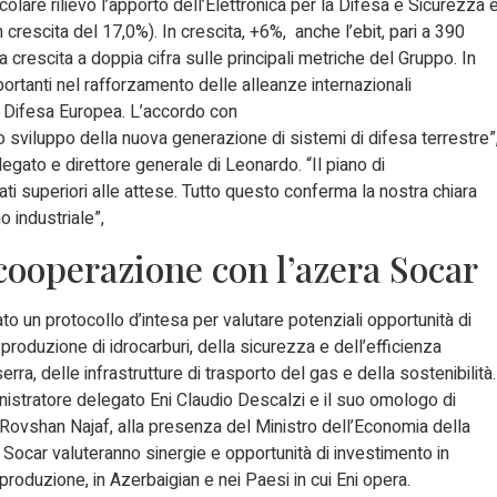
ticolare rilievo l’apporto dell’Elettronica per la Difesa e Sicurezza 
 in crescita del 17,0%). In crescita, +6%, anche l’ebit, pari a 390
a crescita a doppia cifra sulle principali metriche del Gruppo. In
rtanti nel rafforzamento delle alleanze internazionali
 Difesa Europea. L’accordo con
o sviluppo della nuova generazione di sistemi di difesa terrestre”
egato e direttore generale di Leonardo. “Il piano di
ti superiori alle attese. Tutto questo conferma la nostra chiara
o industriale”,
cooperazione con l’azera Socar
o un protocollo d’intesa per valutare potenziali opportunità di
produzione di idrocarburi, della sicurezza e dell’efficienza
rra, delle infrastrutture di trasporto del gas e della sostenibilità.
inistratore delegato Eni Claudio Descalzi e il suo omologo di
Rovshan Najaf, alla presenza del Ministro dell’Economia della
 Socar valuteranno sinergie e opportunità di investimento in
 produzione, in Azerbaigian e nei Paesi in cui Eni opera.