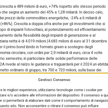
crescita a 489 milioni di euro, +74% rispetto allo stesso periodo
tda che segna un aumento del 45% a 1,28 miliardi. In deciso calo,
ne dei prezzi delle commodities energetiche, -24% a 6 miliardi di
 (+86%). Crescita a doppia cifra anche per gli investimenti che si
uppo di impianti fotovoltaici, al potenziamento ed efficientamento
umento della flessibilità degli impianti di generazione e al
aria netta è di 4.019 milioni (4.683 milioni di euro al 31 dicembre
er il primo bond ibrido in formato green a sostegno degli
omia circolare, con ordini per 2,9 miliardi di euro, circa 4 volte
rimo semestre, in particolare delle solide performance delle
 rivede al rialzo le guidance e traguarderà per il 2024 un ebitda
 netto ordinario di gruppo, tra 700 e 720 milioni, sulla base dei
 solide performance delle Business Unit Generazione & Trading e
Gestisci Consenso
semestre 2024 sottolineano il percorso di importante crescita
cremento degli investimenti”, commenta l’amministratore delegat
re le migliori esperienze, utilizziamo tecnologie come i cookie per
e di energia da fonti rinnovabili prosegue il nostro impegno per l
re e/o accedere alle informazioni del dispositivo. Il consenso a q
e ci permetterà di elaborare dati come il comportamento di navigazi
questo sito. Non acconsentire o ritirare il consenso può influire