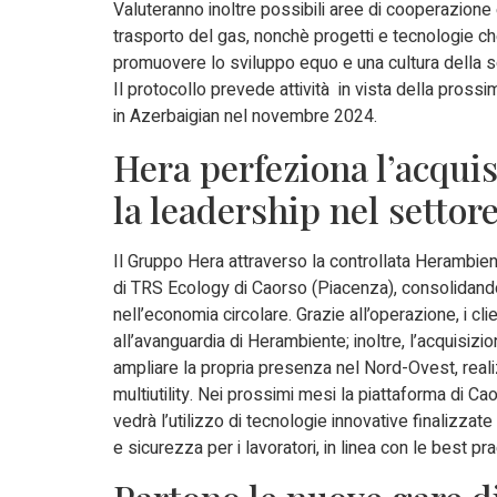
Valuteranno inoltre possibili aree di cooperazione e 
trasporto del gas, nonchè progetti e tecnologie che
promuovere lo sviluppo equo e una cultura della sos
Il protocollo prevede attività in vista della pross
in Azerbaigian nel novembre 2024.
Hera perfeziona l’acqui
la leadership nel setto
Il Gruppo Hera attraverso la controllata Herambient
di TRS Ecology di Caorso (Piacenza), consolidando 
nell’economia circolare. Grazie all’operazione, i cl
all’avanguardia di Herambiente; inoltre, l’acquisiz
ampliare la propria presenza nel Nord-Ovest, realizz
multiutility. Nei prossimi mesi la piattaforma di C
vedrà l’utilizzo di tecnologie innovative finalizzat
e sicurezza per i lavoratori, in linea con le best p