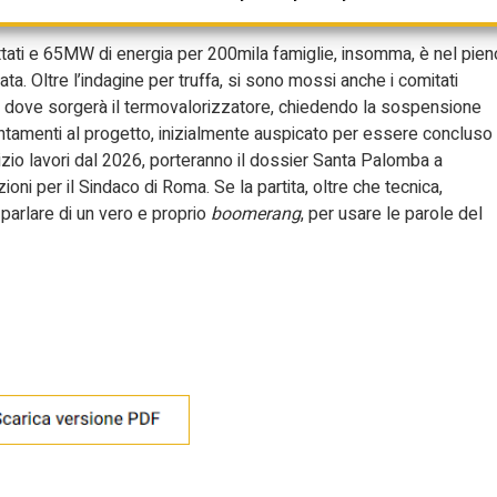
hé il valore dell’area sarebbe inferiore a quanto pagato.
trattati e 65MW di energia per 200mila famiglie, insomma, è nel pien
cata. Oltre l’indagine per truffa, si sono mossi anche i comitati
a dove sorgerà il termovalorizzatore, chiedendo la sospensione
allentamenti al progetto, inizialmente auspicato per essere concluso
izio lavori dal 2026, porteranno il dossier Santa Palomba a
ni per il Sindaco di Roma. Se la partita, oltre che tecnica,
 parlare di un vero e proprio
boomerang
, per usare le parole del