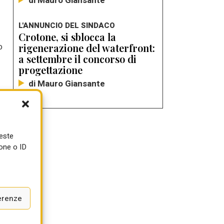
di Mauro Giansante
L'ANNUNCIO DEL SINDACO
Crotone, si sblocca la
o
rigenerazione del waterfront:
a settembre il concorso di
progettazione
di Mauro Giansante
ueste
one o ID
erenze
a