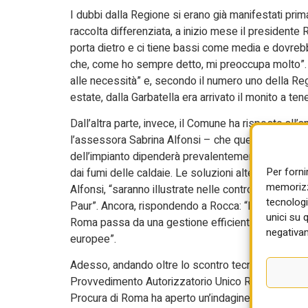
I dubbi dalla Regione si erano già manifestati prim
raccolta differenziata, a inizio mese il presidente
porta dietro e ci tiene bassi come media e dovreb
che, come ho sempre detto, mi preoccupa molto”. 
alle necessità” e, secondo il numero uno della Regi
estate, dalla Garbatella era arrivato il monito a tener
Dall’altra parte, invece, il Comune ha risposto all’
l’assessora Sabrina Alfonsi – che quella sarebbe
dell’impianto dipenderà prevalentemente dalla rac
Per forni
dai fumi delle caldaie. Le soluzioni alternative 
memorizza
Alfonsi, “saranno illustrate nelle controdeduzioni
tecnologi
Paur”. Ancora, rispondendo a Rocca: “Il termovaloriz
unici su 
Roma passa da una gestione efficiente dei rifiuti, fo
negativam
europee”.
Adesso, andando oltre lo scontro tecnico Regione
Provvedimento Autorizzatorio Unico Regionale cui s
Procura di Roma ha aperto un’indagine sull’acquisto 