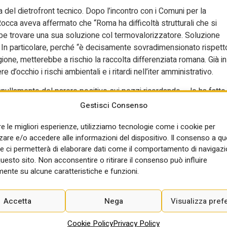
a del dietrofront tecnico. Dopo l’incontro con i Comuni per la
 Rocca aveva affermato che “Roma ha difficoltà strutturali che si
be trovare una sua soluzione col termovalorizzatore. Soluzione
In particolare, perché “è decisamente sovradimensionato rispett
one, metterebbe a rischio la raccolta differenziata romana. Già in
e d’occhio i rischi ambientali e i ritardi nell’iter amministrativo.
annullamento del parere positivo sui pozzi ricordando – lo ha fatto
 stata una soluzione d’emergenza poiché l’approvvigionamento
Gestisci Consenso
colta di acqua piovana, acque reflue e consensazione del vapore
re le migliori esperienze, utilizziamo tecnologie come i cookie per
previste dal consorzio Renew Rome guidato da Acea, ha aggiunto
re e/o accedere alle informazioni del dispositivo. Il consenso a q
 e integrazioni, come normalmente avviene nelle procedure di
e ci permetterà di elaborare dati come il comportamento di navigazi
zatore non sostituisce la differenziata, ma la integra. Il futuro di
questo sito. Non acconsentire o ritirare il consenso può influire
ndamentale per portare la città al livello delle principali capitali
ente su alcune caratteristiche e funzioni.
-Comune, a fine anno si concluderà da crono-programma il
Accetta
Nega
Visualizza pref
eguirà la conferenza dei servizi. Sempre a inizio ottobre, però, l
dei lotti da parte di Ama al costo di 7,5 milioni. La
Cookie Policy
Privacy Policy