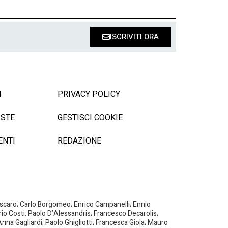
ISCRIVITI ORA
I
PRIVACY POLICY
ISTE
GESTISCI COOKIE
ENTI
REDAZIONE
Biscaro; Carlo Borgomeo; Enrico Campanelli; Ennio
ario Costi: Paolo D’Alessandris; Francesco Decarolis;
nna Gagliardi; Paolo Ghigliotti; Francesca Gioia; Mauro