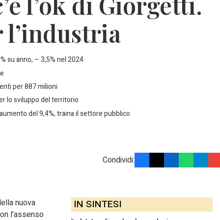
è l’ok di Giorgetti.
 l’industria
,1% su anno, – 3,5% nel 2024
le
enti per 887 milioni
r lo sviluppo del territorio
n aumento del 9,4%, traina il settore pubblico
Condividi:
 della nuova
IN SINTESI
 con l’assenso