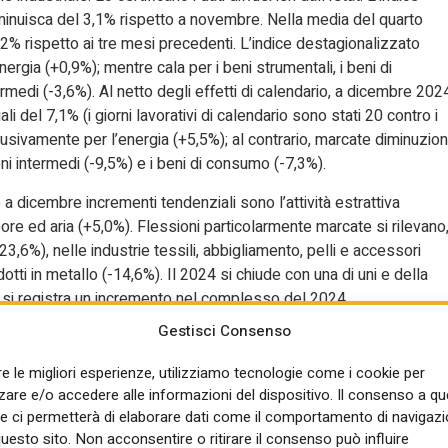
minuisca del 3,1% rispetto a novembre. Nella media del quarto
’1,2% rispetto ai tre mesi precedenti. L’indice destagionalizzato
rgia (+0,9%); mentre cala per i beni strumentali, i beni di
rmedi (-3,6%). Al netto degli effetti di calendario, a dicembre 202
i del 7,1% (i giorni lavorativi di calendario sono stati 20 contro i
usivamente per l’energia (+5,5%); al contrario, marcate diminuzion
ni intermedi (-9,5%) e i beni di consumo (-7,3%).
o a dicembre incrementi tendenziali sono l’attività estrattiva
apore ed aria (+5,0%). Flessioni particolarmente marcate si rilevano
23,6%), nelle industrie tessili, abbigliamento, pelli e accessori
otti in metallo (-14,6%). Il 2024 si chiude con una di uni e della
a si registra un incremento nel complesso del 2024.
Gestisci Consenso
le sta morendo nella totale inerzia dell’Esecutivo e dei suoi
are da febbraio 2023, è la 23esima volta, ma il Governo persevera
re le migliori esperienze, utilizziamo tecnologie come i cookie per
esistono, non sono reali”, commenta il segretario confederale
re e/o accedere alle informazioni del dispositivo. Il consenso a q
pena di citare i dati dei settori che registrano i maggiori segni
e ci permetterà di elaborare dati come il comportamento di navigazi
risi. La Presidente Meloni, e con lei il Ministro Urso, ne traggano
questo sito. Non acconsentire o ritirare il consenso può influire