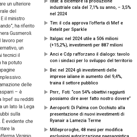
Istat: a dicembre la produzione
are un ulteriore
industriale cala del 7,1% su anno, – 3,5%
rale del
nel 2024
E il ministro
Tim: il cda approva l’offerta di Mef e
ando”, ha riferito
Retelit per Sparkle
mera Gusmeroli.
Italgas: nel 2024 utile a 506 milioni
l lavoro per
(+15,2%), investimenti per 887 milioni
ernativo, un
Anci e Cdp rafforzano il dialogo: tavolo
 tecnici il
con i sindaci per lo sviluppo del territorio
n ha potuto
mpagine
Bei: nel 2024 gli investimenti delle
imprese ialiane in aumento del 9,4%,
omplessivo.
traina il settore pubblico
ttamazione delle
asparri – è
Pnrr, Foti: “con 54% obiettivi raggiunti
possiamo dire aver fatto nostro dovere”
 Irpef su redditi
a un lato la Lega
Aeroporti: Di Palma con Occhiuto alla
ubbi sulla
presentazione di nuovi investimenti di
Ryanair a Lamezia Terme
. È evidente che
ntare la
Milleproroghe, 48 mesi per modifica
fferma Virginio
esclusioni autorizzazione paesaggistica