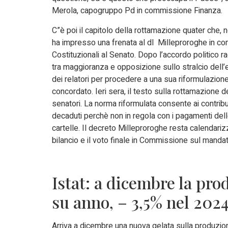
Merola, capogruppo Pd in commissione Finanza.
C”è poi il capitolo della rottamazione quater che, ne
ha impresso una frenata al dl Milleproroghe in co
Costituzionali al Senato. Dopo l’accordo politico ra
tra maggioranza e opposizione sullo stralcio de
dei relatori per procedere a una sua riformulazione
concordato. Ieri sera, il testo sulla rottamazione de
senatori. La norma riformulata consente ai contrib
decaduti perchè non in regola con i pagamenti dell
cartelle. Il decreto Milleproroghe resta calendari
bilancio e il voto finale in Commissione sul mandat
Istat: a dicembre la pro
su anno, – 3,5% nel 202
Arriva a dicembre una nuova gelata sulla produzione in