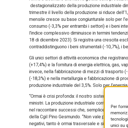
destagionalizzato della produzione industriale di
trimestre il livello della produzione si riduce dell
mensile cresce su base congiunturale solo per l’ene
consumo (-3,3% per entrambi i settori) e i beni inte
l’indice complessivo diminuisce in termini tendenzial
18 di dicembre 2023). Si registra una crescita escl
contraddistinguono i beni strumentali (-10,7%), i be
Gli unici settori di attività economica che registran
(+17,4%) e la fornitura di energia elettrica, gas, v
invece, nella fabbricazione di mezzi di trasporto (-
(-18,3%) e nella metallurgia e fabbricazione di prod
produzione industriale del 3,5%. Solo per l’energi
“Ormai è crisi profonda: il nostro sistema industria
ministri. La produzione industriale continua a cal
Per forni
nel raccontare successi che, semplicemente, non 
memorizza
della Cgil Pino Gesmundo. “Non vale più nemmeno la 
tecnologi
negativi, tanto è ormai trasversale e sistemica la c
unici su 