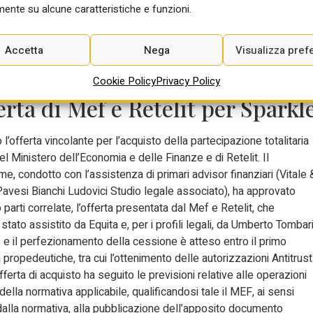
re su altri le loro responsabilità. I numeri non hanno pregiudizi e
ente su alcune caratteristiche e funzioni.
ssiste inerte a questo disastro”.
Accetta
Nega
Visualizza pref
Cookie Policy
Privacy Policy
erta di Mef e Retelit per Sparkl
l’offerta vincolante per l’acquisto della partecipazione totalitaria
el Ministero dell’Economia e delle Finanze e di Retelit. Il
me, condotto con l’assistenza di primari advisor finanziari (Vitale 
avesi Bianchi Ludovici Studio legale associato), ha approvato
parti correlate, l’offerta presentata dal Mef e Retelit, che
stato assistito da Equita e, per i profili legali, da Umberto Tombari
25 e il perfezionamento della cessione è atteso entro il primo
 propedeutiche, tra cui l’ottenimento delle autorizzazioni Antitrust
ferta di acquisto ha seguito le previsioni relative alle operazioni
della normativa applicabile, qualificandosi tale il MEF, ai sensi
 dalla normativa, alla pubblicazione dell’apposito documento