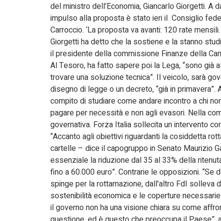
del ministro dell’Economia, Giancarlo Giorgetti. A d
impulso alla proposta è stato ieri il Consiglio fede
Carroccio. ‘La proposta va avanti: 120 rate mensili. 
Giorgetti ha detto che la sostiene e la stanno studi
il presidente della commissione Finanze della Ca
Al Tesoro, ha fatto sapere poi la Lega, “sono già a
trovare una soluzione tecnica”. Il veicolo, sarà gov
disegno di legge o un decreto, “già in primavera”. Ai
compito di studiare come andare incontro a chi no
pagare per necessità e non agli evasori. Nella co
governativa. Forza Italia sollecita un intervento c
“Accanto agli obiettivi riguardanti la cosiddetta ro
cartelle – dice il capogruppo in Senato Maurizio G
essenziale la riduzione dal 35 al 33% della ritenuta
fino a 60.000 euro”. Contrarie le opposizioni. “Se d
spinge per la rottamazione, dall’altro FdI solleva d
sostenibilità economica e le coperture necessarie
il governo non ha una visione chiara su come affro
questione, ed è questo che preoccupa il Paese”, a