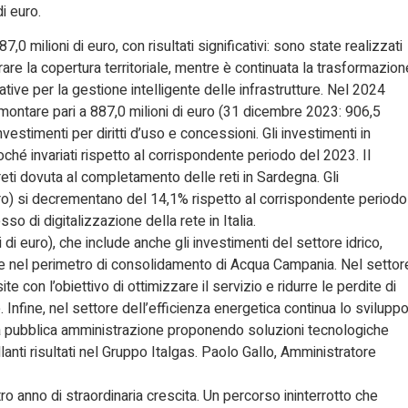
di euro.
0 milioni di euro, con risultati significativi: sono state realizzati
orare la copertura territoriale, mentre è continuata la trasformazion
tive per la gestione intelligente delle infrastrutture. Nel 2024
mmontare pari a 887,0 milioni di euro (31 dicembre 2023: 906,5
 investimenti per diritti d’uso e concessioni. Gli investimenti in
oché invariati rispetto al corrispondente periodo del 2023. Il
ti dovuta al completamento delle reti in Sardegna. Gli
euro) si decrementano del 14,1% rispetto al corrispondente periodo
 di digitalizzazione della rete in Italia.
i di euro), che include anche gli investimenti del settore idrico,
ne nel perimetro di consolidamento di Acqua Campania. Nel settor
e con l’obiettivo di ottimizzare il servizio e ridurre le perdite di
. Infine, nel settore dell’efficienza energetica continua lo svilupp
e la pubblica amministrazione proponendo soluzioni tecnologiche
lanti risultati nel Gruppo Italgas. Paolo Gallo, Amministratore
tro anno di straordinaria crescita. Un percorso ininterrotto che