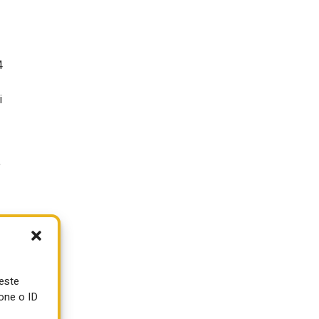
4
i
,
ueste
one o ID