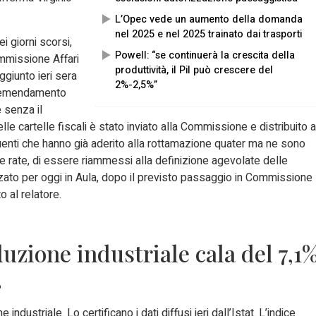
L’Opec vede un aumento della domanda
nel 2025 e nel 2025 trainato dai trasporti
i giorni scorsi,
Powell: “se continuerà la crescita della
mmissione Affari
produttività, il Pil può crescere del
ggiunto ieri sera
2%-2,5%”
ll’emendamento
 senza il
lle cartelle fiscali è stato inviato alla Commissione e distribuito a
uenti che hanno già aderito alla rottamazione quater ma ne sono
e rate, di essere riammessi alla definizione agevolate delle
zzato per oggi in Aula, dopo il previsto passaggio in Commissione
o al relatore.
duzione industriale cala del 7,1
4
dustriale. Lo certificano i dati diffusi ieri dall’Istat. L’indice