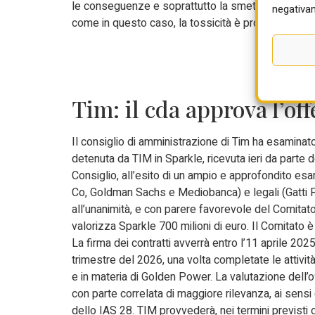
le conseguenze e soprattutto la smettano di scarica
negativam
come in questo caso, la tossicità è propria di chi a
Tim: il cda approva l’off
Il consiglio di amministrazione di Tim ha esaminato 
detenuta da TIM in Sparkle, ricevuta ieri da parte d
Consiglio, all’esito di un ampio e approfondito esa
Co, Goldman Sachs e Mediobanca) e legali (Gatti P
all’unanimità, e con parere favorevole del Comitato 
valorizza Sparkle 700 milioni di euro. Il Comitato è 
La firma dei contratti avverrà entro l’11 aprile 20
trimestre del 2026, una volta completate le attività
e in materia di Golden Power. La valutazione dell’of
con parte correlata di maggiore rilevanza, ai sensi 
dello IAS 28. TIM provvederà, nei termini previsti