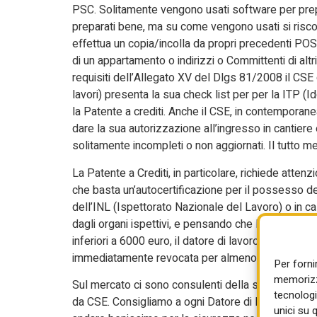
PSC. Solitamente vengono usati software per prep
preparati bene, ma su come vengono usati si riscon
effettua un copia/incolla da propri precedenti POS,
di un appartamento o indirizzi o Committenti di altri
requisiti dell’Allegato XV del Dlgs 81/2008 il CSE
lavori) presenta la sua check list per per la ITP 
la Patente a crediti. Anche il CSE, in contemporane
dare la sua autorizzazione all’ingresso in cantiere
solitamente incompleti o non aggiornati. Il tutto me
La Patente a Crediti, in particolare, richiede atte
che basta un’autocertificazione per il possesso dei 
dell’INL (Ispettorato Nazionale del Lavoro) o in cas
dagli organi ispettivi, e pensando che le sanzion
inferiori a 6000 euro, il datore di lavoro rischia
immediatamente revocata per almeno 12 mesi, perde
Per forni
memorizza
Sul mercato ci sono consulenti della sicurezza es
tecnologi
da CSE. Consigliamo a ogni Datore di lavoro di Imp
unici su 