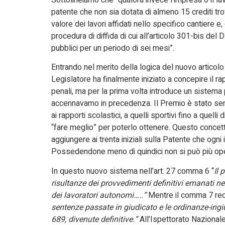
patente che non sia dotata di almeno 15 crediti tr
valore dei lavori affidati nello specifico cantiere 
procedura di diffida di cui all’articolo 301-bis del
pubblici per un periodo di sei mesi”.
Entrando nel merito della logica del nuovo articol
Legislatore ha finalmente iniziato a concepire il 
penali, ma per la prima volta introduce un sistem
accennavamo in precedenza. Il Premio è stato sempre
ai rapporti scolastici, a quelli sportivi fino a quell
“fare meglio” per poterlo ottenere. Questo concetto
aggiungere ai trenta iniziali sulla Patente che ogn
Possedendone meno di quindici non si può più ope
In questo nuovo sistema nell’art. 27 comma 6 “
Il 
risultanze dei provvedimenti definitivi emanati nei
dei lavoratori autonomi…..”
Mentre il comma 7 rec
sentenze passate in giudicato e le ordinanze-ingi
689, divenute definitive.”
All’Ispettorato Nazionale