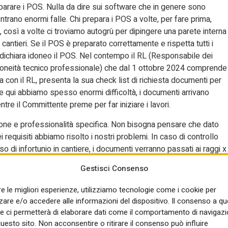
arare i POS. Nulla da dire sui software che in genere sono
trano enormi falle. Chi prepara i POS a volte, per fare prima,
 così a volte ci troviamo autogrù per dipingere una parete interna
 cantieri. Se il POS è preparato correttamente e rispetta tutti i
 dichiara idoneo il POS. Nel contempo il RL (Responsabile dei
(Idoneità tecnico professionale) che dal 1 ottobre 2024 comprende
a con il RL, presenta la sua check list di richiesta documenti per
 e qui abbiamo spesso enormi difficoltà, i documenti arrivano
ntre il Committente preme per far iniziare i lavori.
nzione e professionalità specifica. Non bisogna pensare che dato
requisiti abbiamo risolto i nostri problemi. In caso di controllo
o di infortunio in cantiere, i documenti verranno passati ai raggi x
i possono essere il 10% del valore dell’appalto e comunque non
Gestisci Consenso
 davvero molto, senza pensare che la Patente può essere
ndo quindi la capacità di poter operare nei cantieri.
re le migliori esperienze, utilizziamo tecnologie come i cookie per
re e/o accedere alle informazioni del dispositivo. Il consenso a q
perti di cantiere e questi sono sicuramente quelli con esperienze
e ci permetterà di elaborare dati come il comportamento di navigazi
resa Edile di riflettere su questo punto. Il RSPP aziendale può
questo sito. Non acconsentire o ritirare il consenso può influire