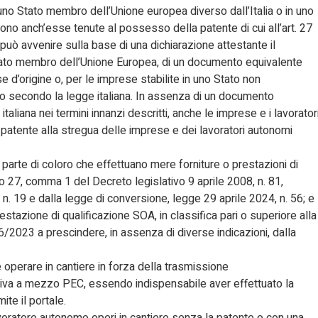
n uno Stato membro dell’Unione europea diverso dall’Italia o in uno
no anch’esse tenute al possesso della patente di cui all’art. 27
o può avvenire sulla base di una dichiarazione attestante il
tato membro dell’Unione Europea, di un documento equivalente
e d’origine o, per le imprese stabilite in uno Stato non
to secondo la legge italiana. In assenza di un documento
aliana nei termini innanzi descritti, anche le imprese e i lavorator
a patente alla stregua delle imprese e dei lavoratori autonomi
te di coloro che effettuano mere forniture o prestazioni di
olo 27, comma 1 del Decreto legislativo 9 aprile 2008, n. 81,
. 19 e dalla legge di conversione, legge 29 aprile 2024, n. 56; e
tazione di qualificazione SOA, in classifica pari o superiore alla
. 36/2023 a prescindere, in assenza di diverse indicazioni, dalla
 operare in cantiere in forza della trasmissione
utiva a mezzo PEC, essendo indispensabile aver effettuato la
mite il portale.
avoratore autonomo operi in cantiere senza la patente o con una