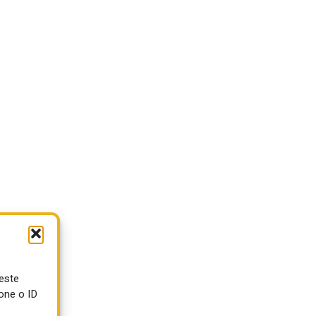
ueste
one o ID