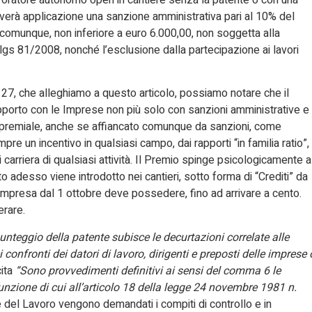
overà applicazione una sanzione amministrativa pari al 10% del
e, comunque, non inferiore a euro 6.000,00, non soggetta alla
 Dlgs 81/2008, nonché l’esclusione dalla partecipazione ai lavori
o 27, che alleghiamo a questo articolo, possiamo notare che il
rapporto con le Imprese non più solo con sanzioni amministrative e
a premiale, anche se affiancato comunque da sanzioni, come
 un incentivo in qualsiasi campo, dai rapporti “in familia ratio”,
i di carriera di qualsiasi attività. Il Premio spinge psicologicamente a
 adesso viene introdotto nei cantieri, sotto forma di “Crediti” da
i impresa dal 1 ottobre deve possedere, fino ad arrivare a cento.
rare.
punteggio della patente subisce le decurtazioni correlate alle
 confronti dei datori di lavoro, dirigenti e preposti delle imprese 
ita
“Sono provvedimenti definitivi ai sensi del comma 6 le
unzione di cui all’articolo 18 della legge 24 novembre 1981 n.
 del Lavoro vengono demandati i compiti di controllo e in