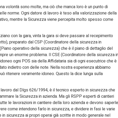
uona volontà sono molte, ma ciò che manca loro è un punto di
lle norme. Ogni datore di lavoro è teso alla valorizzazione della
ativo, mentre la Sicurezza viene percepita molto spesso come
iziano con la gara, vinta la gara si deve passare al recepimento
tto), preparato dal CSP (Coordinatore della sicurezza in
Piano operativo della sicurezza) che è il piano di dettaglio del
pre un enorme problema. Il CSE (Coordinatore della sicurezza i
idoneo ogni POS sia della Affidataria sia di ogni esecutrice che è
dato indietro con delle note. Nella nostra esperienza abbiamo
uò ritenere veramente idoneo. Questo la dice lunga sulla
 lavoro dal Dlgs 626/1994, è il tecnico esperto in sicurezza che
rammare la Sicurezza in azienda. Ma gli RSPP esperti di cantieri
tte le lavorazioni in cantiere della loro azienda e devono saperl
re come intendono farlo in sicurezza, e dividere in fasi le varie
 in sicurezza ai propri operai già scritte in modo generale nel