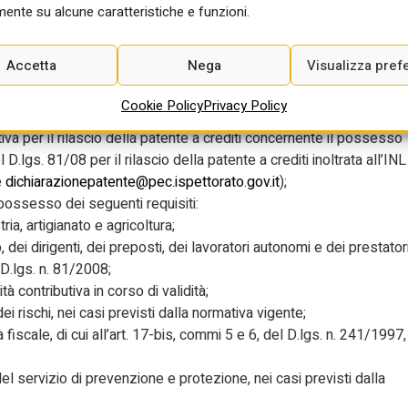
per quella dei cantieri serve un consulente specializzato con
ente su alcune caratteristiche e funzioni.
lega CSE e preparare un POS come si rispetti e documenti della
Accetta
Nega
Visualizza pref
tente a Crediti attraverso i seguenti step:
Cookie Policy
Privacy Policy
 della suddetta documentazione, viene accettata copia
iva per il rilascio della patente a crediti concernente il possesso
l D.lgs. 81/08 per il rilascio della patente a crediti inoltrata all’INL
e
dichiarazionepatente@pec.ispettorato.gov.it
);
il possesso dei seguenti requisiti:
ia, artigianato e agricoltura;
 dei dirigenti, dei preposti, dei lavoratori autonomi e dei prestator
l D.lgs. n. 81/2008;
 contributiva in corso di validità;
rischi, nei casi previsti dalla normativa vigente;
fiscale, di cui all’art. 17-bis, commi 5 e 6, del D.lgs. n. 241/1997,
l servizio di prevenzione e protezione, nei casi previsti dalla