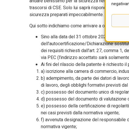
andare benissimo per la sicurezza negli uffici ma 
negativam
trascorsi di CSE. Solo lui saprà rispondere al col
sicurezza preparati impeccabilmente.
Qui sotto indichiamo come arrivare a ottenere la Pa
Sino alla data del 31 ottobre 2024, in luogo
dell’autocertificazione/Dichiarazione sostitut
dei requisiti richiesti dall’art. 27, comma 1, de
via PEC (l’indirizzo accettato sarà solament
Ai fini del rilascio della patente è richiesto 
a) iscrizione alla camera di commercio, industr
b) adempimento, da parte dei datori di lavoro,
di lavoro, degli obblighi formativi previsti da
c) possesso del documento unico di regolarità
d) possesso del documento di valutazione dei 
e) possesso della certificazione di regolarità 
nei casi previsti dalla normativa vigente;
f) avvenuta designazione del responsabile de
normativa vigente;