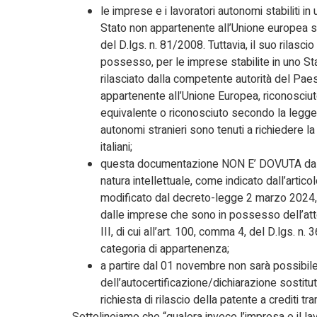
le imprese e i lavoratori autonomi stabiliti i
Stato non appartenente all’Unione europea so
del D.lgs. n. 81/2008. Tuttavia, il suo rilasci
possesso, per le imprese stabilite in uno S
rilasciato dalla competente autorità del Paes
appartenente all’Unione Europea, riconosciu
equivalente o riconosciuto secondo la legge it
autonomi stranieri sono tenuti a richiedere l
italiani;
questa documentazione NON E’ DOVUTA da par
natura intellettuale, come indicato dall’artic
modificato dal decreto-legge 2 marzo 2024, n
dalle imprese che sono in possesso dell’attes
III, di cui all’art. 100, comma 4, del D.lgs. n
categoria di appartenenza;
a partire dal 01 novembre non sarà possibile
dell’autocertificazione/dichiarazione sostit
richiesta di rilascio della patente a crediti tra
Sottolineiamo che “qualora invece l’impresa o il l