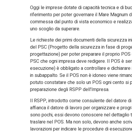
Oggi le imprese dotate di capacità tecnica e di b
riferimento per poter governare il Mare Magnum de
commessa dal punto di vista economico e realizz
uno scoglio da superare.
Le richieste dei primi documenti della sicurezza in
del PSC (Progetto della sicurezza in fase di proge
progettazione) per poter preparare il proprio POS (
PSC che ogni impresa deve redigere. Il POS è sem
esecuzione) è obbligato a controllare e dichiarare 
in subappalto. Se il POS non è idoneo viene riman
potuto constatare che solo un POS ogni cento si p
preparazione degli RSPP dell’Impresa.
Il RSPP, introdotto come consulente del datore di
affianca il datore di lavoro per organizzare e prog
sono pochi, essi devono conoscere nel dettaglio tu
traslare nel POS. Ma non solo, devono anche scrive
lavorazioni per indicare le procedure di esecuzione