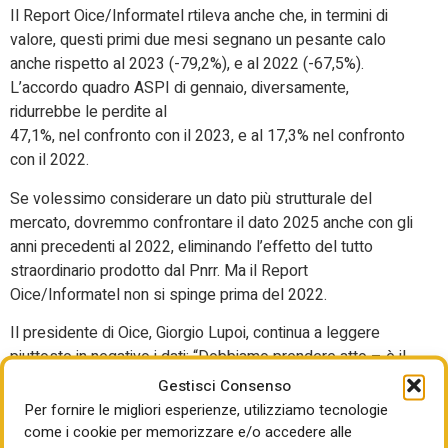
Il Report Oice/Informatel rtileva anche che, in termini di
valore, questi primi due mesi segnano un pesante calo
anche rispetto al 2023 (-79,2%), e al 2022 (-67,5%).
L’accordo quadro ASPI di gennaio, diversamente,
ridurrebbe le perdite al
47,1%, nel confronto con il 2023, e al 17,3% nel confronto
con il 2022.
Se volessimo considerare un dato più strutturale del
mercato, dovremmo confrontare il dato 2025 anche con gli
anni precedenti al 2022, eliminando l’effetto del tutto
straordinario prodotto dal Pnrr. Ma il Report
Oice/Informatel non si spinge prima del 2022.
Il presidente di Oice, Giorgio Lupoi, continua a leggere
piuttosto in negativo i dati: “Dobbiamo prendere atto – è il
suo commento – che ormai l’esaurirsi della spinta del
Gestisci Consenso
PNRR ha di fatto riportato la domanda pubblica al livello di
Per fornire le migliori esperienze, utilizziamo tecnologie
6 anni fa. Come sempre siamo i primi a toccare con mano
come i cookie per memorizzare e/o accedere alle