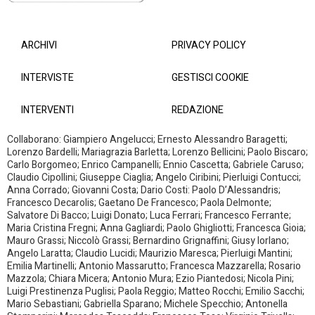
ARCHIVI
PRIVACY POLICY
INTERVISTE
GESTISCI COOKIE
INTERVENTI
REDAZIONE
Collaborano: Giampiero Angelucci; Ernesto Alessandro Baragetti;
Lorenzo Bardelli; Mariagrazia Barletta; Lorenzo Bellicini; Paolo Biscaro;
Carlo Borgomeo; Enrico Campanelli; Ennio Cascetta; Gabriele Caruso;
Claudio Cipollini; Giuseppe Ciaglia; Angelo Ciribini; Pierluigi Contucci;
Anna Corrado; Giovanni Costa; Dario Costi: Paolo D’Alessandris;
Francesco Decarolis; Gaetano De Francesco; Paola Delmonte;
Salvatore Di Bacco; Luigi Donato; Luca Ferrari; Francesco Ferrante;
Maria Cristina Fregni; Anna Gagliardi; Paolo Ghigliotti; Francesca Gioia;
Mauro Grassi; Niccolò Grassi; Bernardino Grignaffini; Giusy Iorlano;
Angelo Laratta; Claudio Lucidi; Maurizio Maresca; Pierluigi Mantini;
Emilia Martinelli; Antonio Massarutto; Francesca Mazzarella; Rosario
Mazzola; Chiara Micera; Antonio Mura; Ezio Piantedosi; Nicola Pini;
Luigi Prestinenza Puglisi; Paola Reggio; Matteo Rocchi; Emilio Sacchi;
Mario Sebastiani; Gabriella Sparano; Michele Specchio; Antonella