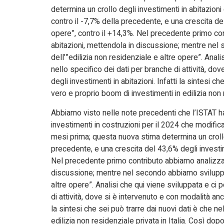
determina un crollo degli investimenti in abitazion
contro il -7,7% della precedente, e una crescita del
opere”, contro il +14,3%. Nel precedente primo con
abitazioni, mettendola in discussione; mentre nel
dell’”edilizia non residenziale e altre opere”. Ana
nello specifico dei dati per branche di attività, do
degli investimenti in abitazioni. Infatti la sintesi 
vero e proprio boom di investimenti in edilizia non r
Abbiamo visto nelle note precedenti che l’ISTAT 
investimenti in costruzioni per il 2024 che modif
mesi prima; questa nuova stima determina un crollo 
precedente, e una crescita del 43,6% degli investime
Nel precedente primo contributo abbiamo analizzato
discussione; mentre nel secondo abbiamo sviluppat
altre opere”. Analisi che qui viene sviluppata e ci
di attività, dove si è intervenuto e con modalità anco
la sintesi che sei può trarre dai nuovi dati è che 
edilizia non residenziale privata in Italia. Così d