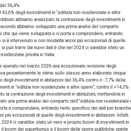
i del 36,4%
 43,6% degli investimenti in “edilizia non residenziale e altre
tributo abbiamo analizzato la contrazione degli investimenti in
 secondo abbiamo sviluppato una prima analisi del comparto
lisi che qui viene sviluppata e ci porta a comprendere, entrando
ve si è intervenuto e con modalità ancor più eccezionali di quelle
che si può trarre dai nuovi dati è che nel 2024 ci sarebbe stato un
esidenziale privata in Italia.
ha operato nel marzo 2026 una eccezionale revisione degli
icava pesantemente le stime sullo stesso anno elaborate cinque
degli investimenti in abitazioni del 36,4% contro il -7,7% della
nti in “edilizia non residenziale e altre opere”, contro il +14,3%.
 la contrazione degli investimenti in abitazioni, mettendola in
o una prima analisi del comparto dell’”edilizia non residenziale 
 porta a comprendere, entrando nello specifico dei dati per branche
r più eccezionali di quelle degli investimenti in abitazioni. Infatti
nel 2024 ci sarebbe stato un vero e proprio boom di investimenti in
opo il boom dei superbonus e il boom delle opere pubbliche spinte