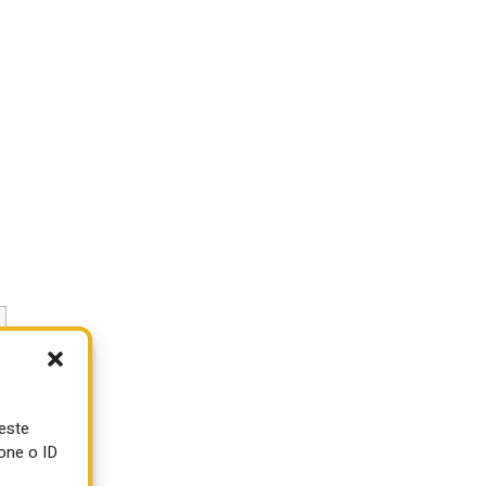
ueste
one o ID