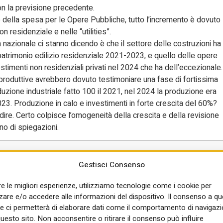
con la previsione precedente.
della spesa per le Opere Pubbliche, tutto l’incremento è dovuto
on residenziale e nelle “utilities”.
à nazionale ci stanno dicendo è che il settore delle costruzioni ha
 patrimonio edilizio residenziale 2021-2023, e quello delle opere
imenti non residenziali privati nel 2024 che ha dell’eccezionale.
-produttive avrebbero dovuto testimoniare una fase di fortissima
uzione industriale fatto 100 il 2021, nel 2024 la produzione era
023. Produzione in calo e investimenti in forte crescita del 60%?
e. Certo colpisce l’omogeneità della crescita e della revisione
no di spiegazioni.
tre opere” 2023-2024 per
Branca di attività economica (ATECO
Gestisci Consenso
re le migliori esperienze, utilizziamo tecnologie come i cookie per
re e/o accedere alle informazioni del dispositivo. Il consenso a q
e ci permetterà di elaborare dati come il comportamento di navigazi
questo sito. Non acconsentire o ritirare il consenso può influire