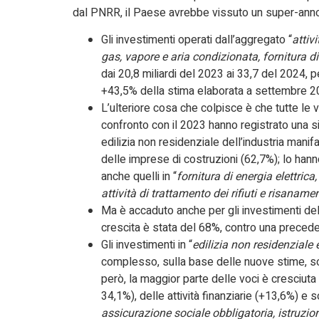
dal PNRR, il Paese avrebbe vissuto un super-anno
Gli investimenti operati dall’aggregato “
attivi
gas, vapore e aria condizionata, fornitura di 
dai 20,8 miliardi del 2023 ai 33,7 del 2024, 
+43,5% della stima elaborata a settembre 2
L’ulteriore cosa che colpisce è che tutte le 
confronto con il 2023 hanno registrato una sis
edilizia non residenziale dell’industria manifa
delle imprese di costruzioni (62,7%); lo hanno
anche quelli in “
fornitura di energia elettrica
attività di trattamento dei rifiuti e risaname
Ma è accaduto anche per gli investimenti delle
crescita è stata del 68%, contro una preced
Gli investimenti in “
edilizia non residenziale 
complesso, sulla base delle nuove stime, so
però, la maggior parte delle voci è cresciut
34,1%), delle attività finanziarie (+13,6%) e 
assicurazione sociale obbligatoria, istruzio