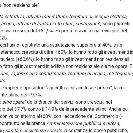
 “non residenziale”:
tà estrattiva, attività manifattura, fornitura di energia elettrica,
acqua, attività di trattamento rifiuti, costruzioni
”, sono passati
per una crescita del +61,9%. E questo grazie a una revisione del
025.
voci hanno registrato una rivalutazione superiore al 40%, e nel
tematica crescita di oltre il 60%: lo hanno fatto gli investimenti i
tturiera (+60,6%); lo hanno fatto gli investimenti non residenziali
 fatto gli investimenti in edilizia non residenziale e altre opere. E
, gas, vapore e aria condizionata, fornitura di acqua, reti fognarie
nto”
.
 imprese operanti in “agricoltura, silvicultura e pesca”, la cui
ente stima del +9,7%.
e altre opere”
della Branca dei servizi sono cresciuti nel
lo del 37,7% contro il 14,9% della precedente stima. Anche qui,
a con valori attorno al+60%, con l’eccezione del Commercio (+
soprattutto nella branca
Amministrazione pubblica e difesa,
ne, sanità e assistenza sociale,
in sostanza le opere pubbliche,