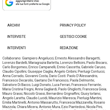
ARCHIVI
PRIVACY POLICY
INTERVISTE
GESTISCI COOKIE
INTERVENTI
REDAZIONE
Collaborano: Giampiero Angelucci; Ernesto Alessandro Baragetti;
Lorenzo Bardelli; Mariagrazia Barletta; Lorenzo Bellicini; Paolo Biscaro;
Carlo Borgomeo; Enrico Campanelli; Ennio Cascetta; Gabriele Caruso;
Claudio Cipollini; Giuseppe Ciaglia; Angelo Ciribini; Pierluigi Contucci;
Anna Corrado; Giovanni Costa; Dario Costi: Paolo D’Alessandris;
Francesco Decarolis; Gaetano De Francesco; Paola Delmonte;
Salvatore Di Bacco; Luigi Donato; Luca Ferrari; Francesco Ferrante;
Maria Cristina Fregni; Anna Gagliardi; Paolo Ghigliotti; Francesca Gioia;
Mauro Grassi; Niccolò Grassi; Bernardino Grignaffini; Giusy Iorlano;
Angelo Laratta; Claudio Lucidi; Maurizio Maresca; Pierluigi Mantini;
Emilia Martinelli; Antonio Massarutto; Francesca Mazzarella; Rosario
Mazzola; Chiara Micera; Antonio Mura; Ezio Piantedosi; Nicola Pini;