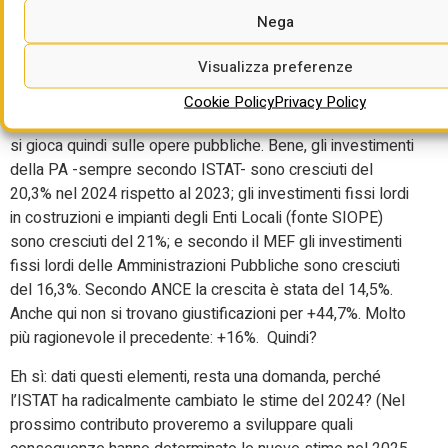
non residenziale e delle opere pubbliche è vero che è
Nega
fortemente cresciuto nel 2024, ma del 44,7% rispetto al
2023? Ora secondo la stessa ISTAT i volumi dei nuovi
Visualizza preferenze
edifici non residenziali (pubblici e privati) per i quali sono
state ritirate le concessioni, sono cresciuti del 2,8% nel
Cookie Policy
Privacy Policy
2022, dello 0,8% nel 2023 e dell’1,3% nel 2024. La partita
si gioca quindi sulle opere pubbliche. Bene, gli investimenti
della PA -sempre secondo ISTAT- sono cresciuti del
20,3% nel 2024 rispetto al 2023; gli investimenti fissi lordi
in costruzioni e impianti degli Enti Locali (fonte SIOPE)
sono cresciuti del 21%; e secondo il MEF gli investimenti
fissi lordi delle Amministrazioni Pubbliche sono cresciuti
del 16,3%. Secondo ANCE la crescita è stata del 14,5%.
Anche qui non si trovano giustificazioni per +44,7%. Molto
più ragionevole il precedente: +16%. Quindi?
Eh sì: dati questi elementi, resta una domanda, perché
l’ISTAT ha radicalmente cambiato le stime del 2024? (Nel
prossimo contributo proveremo a sviluppare quali