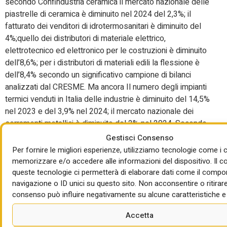
secondo Confindustria ceramica il mercato nazionale delle
piastrelle di ceramica è diminuito nel 2024 del 2,3%; il
fatturato dei venditori di idrotermosanitari è diminuito del
4%;quello dei distributori di materiale elettrico,
elettrotecnico ed elettronico per le costruzioni è diminuito
dell’8,6%; per i distributori di materiali edili la flessione è
dell’8,4% secondo un significativo campione di bilanci
analizzati dal CRESME. Ma ancora Il numero degli impianti
termici venduti in Italia delle industrie è diminuito del 14,5%
nel 2023 e del 3,9% nel 2024; il mercato nazionale dei
serramenti metallici è diminuito del 2% nel 2024. Secondo
l’Associazione Nazionale dei Costruttori Edili gli
Gestisci Consenso
investimenti in abitazioni sono diminuiti nel 2024 del
Per fornire le migliori esperienze, utilizziamo tecnologie come i 
17,3%. Insomma questo -40% della nuova stima di
memorizzare e/o accedere alle informazioni del dispositivo. Il 
Contabilità Nazionale non è giustificato da nessuno dei dati
queste tecnologie ci permetterà di elaborare dati come il compo
navigazione o ID unici su questo sito. Non acconsentire o ritirare 
che il mercato è in grado di offrire. Era molto più in linea la
consenso può influire negativamente su alcune caratteristiche e 
stima di settembre: – 9%.
Accetta
Per quanto riguarda la nuova stima del mercato dell’edilizia