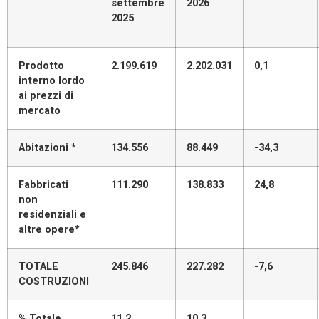
settembre
2026
2025
Prodotto
2.199.619
2.202.031
0,1
interno lordo
ai prezzi di
mercato
Abitazioni *
134.556
88.449
-34,3
Fabbricati
111.290
138.833
24,8
non
residenziali e
altre opere*
TOTALE
245.846
227.282
-7,6
COSTRUZIONI
% Totale
11,2
10,3