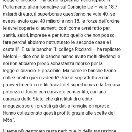
Parlamento alle informative sul Consiglio Ue – vale 18,7
miliardi
di
euro, il superbonus quest’anno ne vale 40: se
avessi avuto quei 40 miliardi e non 18, le forze dell’ordine
le avrei coperte
di
aumenti, così come avrei fatto per
sanità, salari, imprese e per tutto quello che non posso
fare perché abbiamo ristrutturato le seconde case e i
castelli”. E sulle banche: “Il collega Ricciardi – ha replicato
Meloni – dice che le banche hanno avuto molti dividendi e
noi non abbiamo preso abbastanza risorse per la
legge
di
bilancio
. È possibile. Ma come le banche hanno
collezionato quei dividendi? Grazie soprattutto a due
provvedimenti: i crediti fiscali del superbonus e la famosa
potenza
di
fuoco con cui avete consentito, con una
garanzia dello Stato, che gli istituti
di
credito
rinegoziassero i prestiti già dati a famiglie e imprese.
Hanno collezionato questi profitti grazie alle scelte del
M5s”.
Il tema più gettonato resta però quello della tassazione