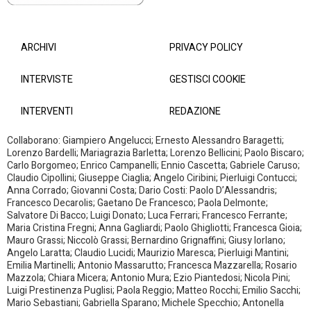
ARCHIVI
PRIVACY POLICY
INTERVISTE
GESTISCI COOKIE
INTERVENTI
REDAZIONE
Collaborano: Giampiero Angelucci; Ernesto Alessandro Baragetti;
Lorenzo Bardelli; Mariagrazia Barletta; Lorenzo Bellicini; Paolo Biscaro;
Carlo Borgomeo; Enrico Campanelli; Ennio Cascetta; Gabriele Caruso;
Claudio Cipollini; Giuseppe Ciaglia; Angelo Ciribini; Pierluigi Contucci;
Anna Corrado; Giovanni Costa; Dario Costi: Paolo D’Alessandris;
Francesco Decarolis; Gaetano De Francesco; Paola Delmonte;
Salvatore Di Bacco; Luigi Donato; Luca Ferrari; Francesco Ferrante;
Maria Cristina Fregni; Anna Gagliardi; Paolo Ghigliotti; Francesca Gioia;
Mauro Grassi; Niccolò Grassi; Bernardino Grignaffini; Giusy Iorlano;
Angelo Laratta; Claudio Lucidi; Maurizio Maresca; Pierluigi Mantini;
Emilia Martinelli; Antonio Massarutto; Francesca Mazzarella; Rosario
Mazzola; Chiara Micera; Antonio Mura; Ezio Piantedosi; Nicola Pini;
Luigi Prestinenza Puglisi; Paola Reggio; Matteo Rocchi; Emilio Sacchi;
Mario Sebastiani; Gabriella Sparano; Michele Specchio; Antonella