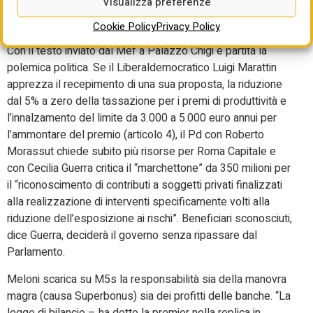
Visualizza preferenze
Le polemiche politiche
Cookie Policy
Privacy Policy
Con il testo inviato dal Mef a Palazzo Chigi è partita la
polemica politica. Se il Liberaldemocratico Luigi Marattin
apprezza il recepimento di una sua proposta, la riduzione
dal 5% a zero della tassazione per i premi di produttività e
l’innalzamento del limite da 3.000 a 5.000 euro annui per
l’ammontare del premio (articolo 4), il Pd con Roberto
Morassut chiede subito più risorse per Roma Capitale e
con Cecilia Guerra critica il “marchettone” da 350 milioni per
il “riconoscimento di contributi a soggetti privati finalizzati
alla realizzazione di interventi specificamente volti alla
riduzione dell’esposizione ai rischi”. Beneficiari sconosciuti,
dice Guerra, deciderà il governo senza ripassare dal
Parlamento.
Meloni scarica su M5s la responsabilità sia della manovra
magra (causa Superbonus) sia dei profitti delle banche. “La
legge
di
bilancio
– ha detto la premier nella replica in