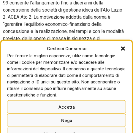
99 consente l’allungamento fino a dieci anni della
concessione della società di gestione idrica dell’Ato Lazio
2, ACEA Ato 2. La motivazione addotta dalla norma è
“garantire l’equilibrio economico-finanziario della
concessione e la realizzazione, nei tempi e con le modalità
previste, delle opere di messa in sicurezza e di
ammodernamento del sistema idrico del Peschiera”.
Gestisci Consenso
Per fornire le migliori esperienze, utilizziamo tecnologie
I nuovi fondi, non solo
come i cookie per memorizzare e/o accedere alle
dissesto idrogeologico
informazioni del dispositivo. Il consenso a queste tecnologie
ci permetterà di elaborare dati come il comportamento di
navigazione o ID unici su questo sito. Non acconsentire o
Fra i nuovi fondi che vengono istituiti, di particolare
ritirare il consenso può influire negativamente su alcune
importanza strategica è quello sulle misure di prevenzione
caratteristiche e funzioni.
del dissesto idrogeologico, la cui dote di partenza sale dai
250 milioni delle bozze dei giorni scorsi a 350 milioni. Ci
Accetta
sono anche i nuovi fondi per la programmazione della
ricerca (400 milioni) e il Fondo per il federalismo museale
Nega
(5 milioni).