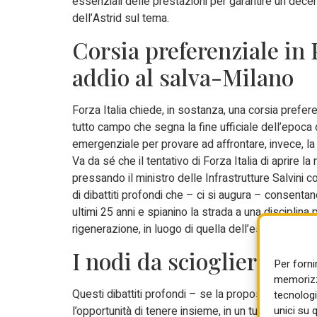
essenziali delle prestazioni per garantire un dec
dell’Astrid sul tema.
Corsia preferenziale in 
addio al salva-Milano
Forza Italia chiede, in sostanza, una corsia prefer
tutto campo che segna la fine ufficiale dell’epoca d
emergenziale per provare ad affrontare, invece, la
Va da sé che il tentativo di Forza Italia di aprire 
pressando il ministro delle Infrastrutture Salvini 
di dibattiti profondi che – ci si augura – consentan
ultimi 25 anni e spianino la strada a una disciplina
rigenerazione, in luogo di quella dell’espansione o
I nodi da sciogliere
Per forni
memorizza
Questi dibattiti profondi – se la proposta sarà cap
tecnologi
unici su 
l’opportunità di tenere insieme, in un tutto organico