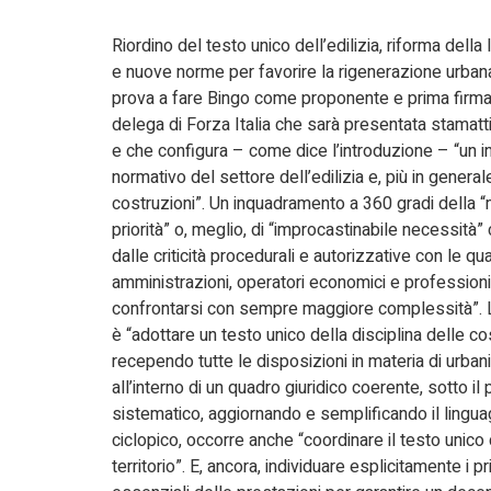
Riordino del testo unico dell’edilizia, riforma della
e nuove norme per favorire la rigenerazione urban
prova a fare Bingo come proponente e prima firmat
delega di Forza Italia che sarà presentata stamatt
e che configura – come dice l’introduzione – “un
normativo del settore dell’edilizia e, più in general
costruzioni”. Un inquadramento a 360 gradi della
priorità” o, meglio, di “improcastinabile necessità” 
dalle criticità procedurali e autorizzative con le qu
amministrazioni, operatori economici e profession
confrontarsi con sempre maggiore complessità”. L’
è “adottare un testo unico della disciplina delle co
recependo tutte le disposizioni in materia di urbani
all’interno di un quadro giuridico coerente, sotto il 
sistematico, aggiornando e semplificando il lingu
ciclopico, occorre anche “coordinare il testo unico 
territorio”. E, ancora, individuare esplicitamente i pr