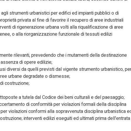
gli strumenti urbanistici per edifici ed impianti pubblici o di
prietà privata al fine di favorire il recupero di aree industriali
enti di rigenerazione urbana volti alla riqualificazione di aree
ee, o alla riorganizzazione funzionale di tessuti edilizi
amente rilevanti, prevedendo che i mutamenti della destinazione
 assenza di opere edilizie;
usi diversi da quelli previsti dal vigente strumento urbanistico, pe
di aree urbane degradate o dismesse;
 di costruzione;
sottoposte a tutela dal Codice dei beni culturali e del paesaggio;
ccertamento di conformità per violazioni formali della disciplina
 per violazioni conformi alla sopravvenuta disciplina urbanistica e
costruzione; interventi edilizi eseguiti ed ultimati prima dell’entrata