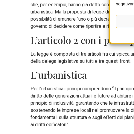
negativam
che, per esempio, hanno già detto come sarebbe im
urbanistica. Ma la proposta di legge di Forza Itali
possibilità di emanare “uno o più decreti legislativ
governo di decidere come ripartire e riaggregare le 
L’articolo 2 con i princìp
La legge è composta di tre articoli fra cui spicca un 
della delega legislativa su tutti e tre questi fronti.
L’urbanistica
Per l’urbanistica i principi comprendono “il principio
diritto delle generazioni attuali e future ad abitare il
principio di inclusività, garantendo che le infrastrutt
sostenendo le imprese locali nel promuovere la dive
fondamentali sulla struttura e sugli effetti dei pia
ai diritti edificatori”.