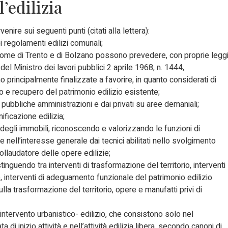
’edilizia
enire sui seguenti punti (citati alla lettera):
dei regolamenti edilizi comunali;
utonome di Trento e di Bolzano possono prevedere, con proprie legg
el Ministro dei lavori pubblici 2 aprile 1968, n. 1444,
 principalmente finalizzate a favorire, in quanto considerati di
so e recupero del patrimonio edilizio esistente;
le pubbliche amministrazioni e dai privati su aree demaniali;
nificazione edilizia;
degli immobili, riconoscendo e valorizzando le funzioni di
e nell’interesse generale dai tecnici abilitati nello svolgimento
 collaudatore delle opere edilizie;
stinguendo tra interventi di trasformazione del territorio, interventi
, interventi di adeguamento funzionale del patrimonio edilizio
ulla trasformazione del territorio, opere e manufatti privi di
 intervento urbanistico- edilizio, che consistono solo nel
di inizio attività e nell’attività edilizia libera, secondo canoni di