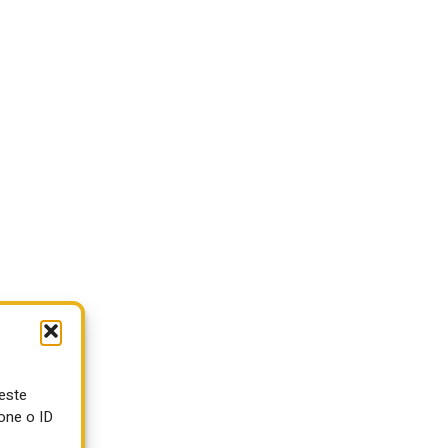
ueste
one o ID