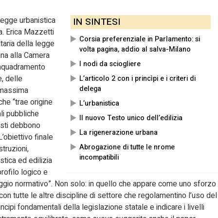
 legge urbanistica
IN SINTESI
a. Erica Mazzetti
Corsia preferenziale in Parlamento: si
aria della legge
volta pagina, addio al salva-Milano
ina alla Camera
I nodi da sciogliere
 inquadramento
e, delle
L’articolo 2 con i princìpi e i criteri di
delega
 “massima
che “trae origine
L’urbanistica
ali pubbliche
Il nuovo Testo unico dell’edilizia
isti debbono
La rigenerazione urbana
obiettivo finale
Abrogazione di tutte le nrome
struzioni,
incompatibili
stica ed edilizia
profilo logico e
aggio normativo”. Non solo: in quello che appare come uno sforzo
con tutte le altre discipline di settore che regolamentino l’uso del
incipi fondamentali della legislazione statale e indicare i livelli