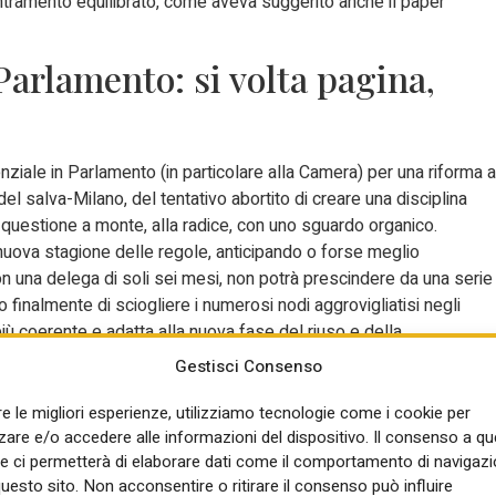
entramento equilibrato, come aveva suggerito anche il paper
Parlamento: si volta pagina,
enziale in Parlamento (in particolare alla Camera) per una riforma a
el salva-Milano, del tentativo abortito di creare una disciplina
 questione a monte, alla radice, con uno sguardo organico.
la nuova stagione delle regole, anticipando o forse meglio
con una delega di soli sei mesi, non potrà prescindere da una serie
o finalmente di sciogliere i numerosi nodi aggrovigliatisi negli
 più coerente e adatta alla nuova fase del riuso e della
rmai chiusa.
Gestisci Consenso
re le migliori esperienze, utilizziamo tecnologie come i cookie per
re e/o accedere alle informazioni del dispositivo. Il consenso a q
ace di innescarli effettivamente – riguarderanno anzitutto proprio
e ci permetterà di elaborare dati come il comportamento di navigazi
questo sito. Non acconsentire o ritirare il consenso può influire
, discipline profondamente diverse, con i puristi dell’urbanistica