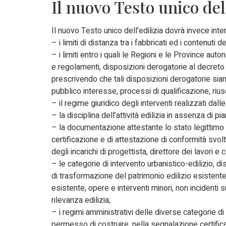
Il nuovo Testo unico dell
Il nuovo Testo unico dell’edilizia dovrà invece interv
– i limiti di distanza tra i fabbricati ed i contenuti 
– i limiti entro i quali le Regioni e le Province a
e regolamenti, disposizioni derogatorie al decreto d
prescrivendo che tali disposizioni derogatorie siano
pubblico interesse, processi di qualificazione, riu
– il regime giuridico degli interventi realizzati dal
– la disciplina dell’attività edilizia in assenza di pia
– la documentazione attestante lo stato legittimo 
certificazione e di attestazione di conformità svolt
degli incarichi di progettista, direttore dei lavori e
– le categorie di intervento urbanistico-edilizio, di
di trasformazione del patrimonio edilizio esistente
esistente, opere e interventi minori, non incidenti s
rilevanza edilizia;
– i regimi amministrativi delle diverse categorie di
permesso di costruire, nella segnalazione certificata 