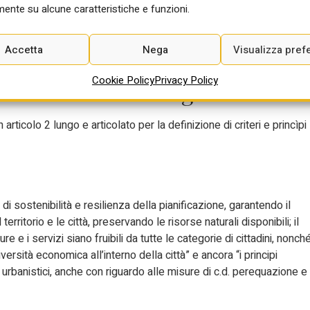
ente su alcune caratteristiche e funzioni.
possibile e pure dannoso un solo testo unico per edilizia e
a ha anche una sua furbizia perché prevede per il governo la
i”, lasciando quindi prima al dibattito parlamentare e poi allo stess
Accetta
Nega
Visualizza pref
varie discipline.
Cookie Policy
Privacy Policy
i e i criteri di delega
articolo 2 lungo e articolato per la definizione di criteri e princìpi
 di sostenibilità e resilienza della pianificazione, garantendo il
 territorio e le città, preservando le risorse naturali disponibili; il
ure e i servizi siano fruibili da tutte le categorie di cittadini, nonch
rsità economica all’interno della città” e ancora “i principi
ni urbanistici, anche con riguardo alle misure di c.d. perequazione e