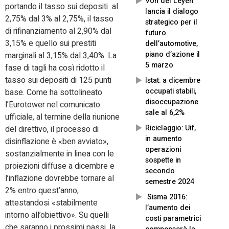
Von del Leyen
portando il tasso sui depositi al
lancia il dialogo
2,75% dal 3% al 2,75%, il tasso
strategico per il
di rifinanziamento al 2,90% dal
futuro
3,15% e quello sui prestiti
dell’automotive,
piano d’azione il
marginali al 3,15% dal 3,40%. La
5 marzo
fase di tagli ha così ridotto il
tasso sui depositi di 125 punti
Istat: a dicembre
occupati stabili,
base. Come ha sottolineato
disoccupazione
l’Eurotower nel comunicato
sale al 6,2%
ufficiale, al termine della riunione
Riciclaggio: Uif,
del direttivo, il processo di
in aumento
disinflazione è «ben avviato»,
operazioni
sostanzialmente in linea con le
sospette in
proiezioni diffuse a dicembre e
secondo
l’inflazione dovrebbe tornare al
semestre 2024
2% entro quest’anno,
Sisma 2016:
attestandosi «stabilmente
l’aumento dei
intorno all’obiettivo». Su quelli
costi parametrici
che saranno i prossimi passi, la