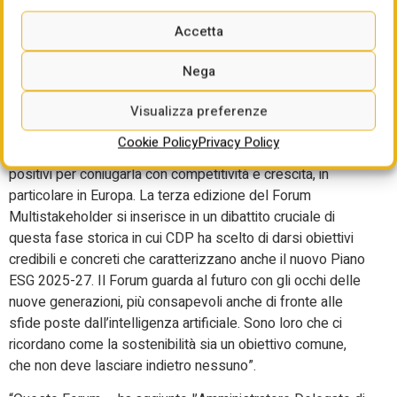
vissuta con preoccupazioni per la privacy e il lavoro. “Il
dibattito di oggi – ha dichiarato il Presidente di CDP,
Accetta
Giovanni Gorno Tempini – mette in luce la complessità
della transizione ecologica e la difficoltà di bilanciare le
Nega
esigenze degli investitori, i nuovi equilibri globali e le
responsabilità sociali. La sostenibilità è a un crocevia a
Visualizza preferenze
livello mondiale: la domanda a cui rispondere ora è quale
Cookie Policy
Privacy Policy
approccio dobbiamo seguire per proteggerne gli aspetti
positivi per coniugarla con competitività e crescita, in
particolare in Europa. La terza edizione del Forum
Multistakeholder si inserisce in un dibattito cruciale di
questa fase storica in cui CDP ha scelto di darsi obiettivi
credibili e concreti che caratterizzano anche il nuovo Piano
ESG 2025-27. Il Forum guarda al futuro con gli occhi delle
nuove generazioni, più consapevoli anche di fronte alle
sfide poste dall’intelligenza artificiale. Sono loro che ci
ricordano come la sostenibilità sia un obiettivo comune,
che non deve lasciare indietro nessuno”.