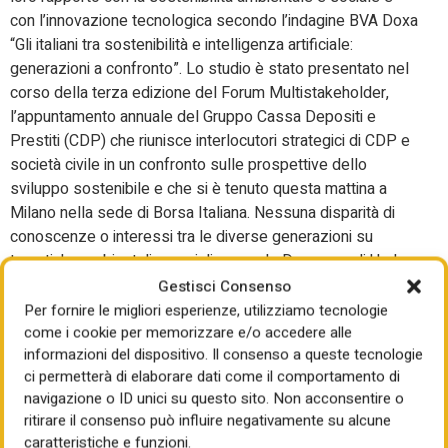
con l’innovazione tecnologica secondo l’indagine BVA Doxa
“Gli italiani tra sostenibilità e intelligenza artificiale:
generazioni a confronto”. Lo studio è stato presentato nel
corso della terza edizione del Forum Multistakeholder,
l’appuntamento annuale del Gruppo Cassa Depositi e
Prestiti (CDP) che riunisce interlocutori strategici di CDP e
società civile in un confronto sulle prospettive dello
sviluppo sostenibile e che si è tenuto questa mattina a
Milano nella sede di Borsa Italiana. Nessuna disparità di
conoscenze o interessi tra le diverse generazioni su
tematiche ambientali e sociali secondo Doxa, ma gli Under
35 hanno sviluppato un approccio più concreto e maturo
Gestisci Consenso
rispetto al passato nei confronti degli obiettivi ESG e ne
Per fornire le migliori esperienze, utilizziamo tecnologie
comprendono maggiormente la complessità. Vedono,
come i cookie per memorizzare e/o accedere alle
informazioni del dispositivo. Il consenso a queste tecnologie
insomma, di fronte a loro un percorso necessario ma
ci permetterà di elaborare dati come il comportamento di
sempre più difficile. Il fronte intergenerazionale è
navigazione o ID unici su questo sito. Non acconsentire o
compatto anche davanti alle sfide dell’intelligenza
ritirare il consenso può influire negativamente su alcune
artificiale, ormai parte integrante della vita quotidiana, ma
caratteristiche e funzioni.