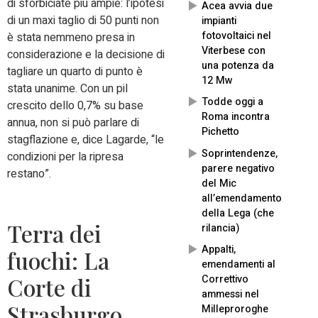
di sforbiciate più ampie: l’ipotesi
Acea avvia due
di un maxi taglio di 50 punti non
impianti
fotovoltaici nel
è stata nemmeno presa in
Viterbese con
considerazione e la decisione di
una potenza da
tagliare un quarto di punto è
12 Mw
stata unanime. Con un pil
Todde oggi a
crescito dello 0,7% su base
Roma incontra
annua, non si può parlare di
Pichetto
stagflazione e, dice Lagarde, “le
Soprintendenze,
condizioni per la ripresa
parere negativo
restano”.
del Mic
all’emendamento
della Lega (che
Terra dei
rilancia)
Appalti,
fuochi: La
emendamenti al
Correttivo
Corte di
ammessi nel
Strasburgo
Milleproroghe