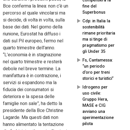
compenserà la
Bce conferma la linea: non c’è un
fine del
Superbonus
percorso al quale vincolarsi ma
si decide, di volta in volta, sulla
Cdp: in Italia la
base dei dati. Nel giorno della
sostenibilità
rimane prioritaria
riunione, Eurostat ha diffuso i
ma si tinge di
dati sul Pil europeo, fermo nel
pragmatismo per
quarto trimestre dell’anno.
gli Under 35
“L’economia è in stagnazione
Fs, Cantamessa:
nel quarto trimestre e resterà
“un periodo
debole nel breve termine. La
d’oro per treni
manifattura è in contrazione, i
storici e turistici”
servizi si espandono ma la
Idrogeno per
fiducia dei consumatori si
uso civile:
deteriora e la spesa delle
Gruppo Hera,
famiglie non sale”, ha detto la
MASE e CIG
presidente della Bce Christine
avviano una
Lagarde. Ma questi dati non
sperimentazione
pilota
hanno alimentato la tentazione