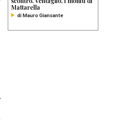
scontro. Ventaglio, i moniti di
Mattarella
di Mauro Giansante
,
a