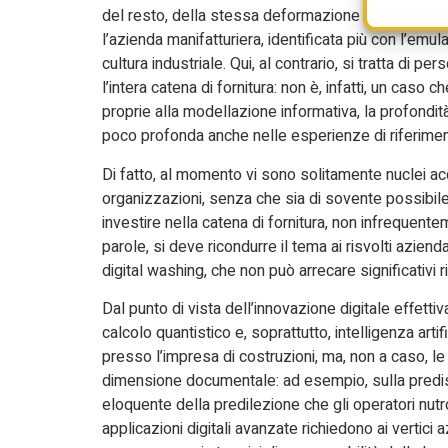
del resto, della stessa deformazione che ha da sem
l’azienda manifatturiera, identificata più con l’emu
cultura industriale. Qui, al contrario, si tratta di p
l’intera catena di fornitura: non è, infatti, un caso 
proprie alla modellazione informativa, la profondit
poco profonda anche nelle esperienze di riferimen
Di fatto, al momento vi sono solitamente nuclei accu
organizzazioni, senza che sia di sovente possibile 
investire nella catena di fornitura, non infrequente
parole, si deve ricondurre il tema ai risvolti aziend
digital washing, che non può arrecare significativi ri
Dal punto di vista dell’innovazione digitale effetti
calcolo quantistico e, soprattutto, intelligenza art
presso l’impresa di costruzioni, ma, non a caso, l
dimensione documentale: ad esempio, sulla predisp
eloquente della predilezione che gli operatori nutro
applicazioni digitali avanzate richiedono ai vertici a