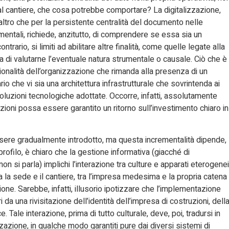
al cantiere, che cosa potrebbe comportare? La digitalizzazione,
ltro che per la persistente centralità del documento nelle
 mentali, richiede, anzitutto, di comprendere se essa sia un
ario, si limiti ad abilitare altre finalità, come quelle legate alla
tratta di valutarne l’eventuale natura strumentale o causale. Ciò che è
ionalità dell’organizzazione che rimanda alla presenza di un
o che vi sia una architettura infrastrutturale che sovrintenda ai
soluzioni tecnologiche adottate. Occorre, infatti, assolutamente
ioni possa essere garantito un ritorno sull’investimento chiaro in
sere gradualmente introdotto, ma questa incrementalità dipende,
rofilo, è chiaro che la gestione informativa (giacché di
n si parla) implichi l’interazione tra culture e apparati eterogenei
 tra la sede e il cantiere, tra l’impresa medesima e la propria catena
azione. Sarebbe, infatti, illusorio ipotizzare che l’implementazione
i da una rivisitazione dell’identità dell’impresa di costruzioni, dell
. Tale interazione, prima di tutto culturale, deve, poi, tradursi in
izzazione, in qualche modo garantiti pure dai diversi sistemi di