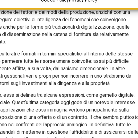
Cookie Policy
Privacy Policy
pre riguardato il confronto tra l’impresa di costruzioni e
lazione dei fattori e dei modi della produzione, anziché con una
erseguire obiettivi di intelligenza dei fenomeni che coinvolgono
che anche per le forme più tradizionali di digitalizzazione, quelle
à di disseminazione nella catena di fornitura sia relativamente
to.
lturati e formati in termini specialistici all’interno delle stesse
permeare tutte le risorse umane coinvolte: assai più difficile
mente afflitta, a sua volta, dal nanismo dimensionale. In altre
ali gestionali veri e propri per non incorrere in uno strabismo da
torni sugli investimenti alla dirigenza e alla proprietà.
va, essa si delinea tra alcune espressioni, come gemello digitale,
ificiale. Quest’ultima categoria oggi gode di un notevole interesse
e applicazioni che essa immagina vertono principalmente sulla
osizione di una offerta o di un contratto. Il che sembra piuttost
no nei confronti dell’approccio analogico. In definitiva, tutte le
ziendali di metterne in questione l’affidabilità e di assicurarsi dell