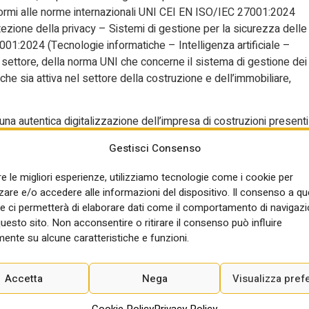
nformi alle norme internazionali UNI CEI EN ISO/IEC 27001:2024
tezione della privacy – Sistemi di gestione per la sicurezza delle
01:2024 (Tecnologie informatiche – Intelligenza artificiale –
l settore, della norma UNI che concerne il sistema di gestione dei
 che sia attiva nel settore della costruzione e dell’immobiliare,
na autentica digitalizzazione dell’impresa di costruzioni presenti
sionale, ma, certamente, gli ostacoli principali riguardano i temi
Gestisci Consenso
 delle persone che lavorano per essa, e così via. In questa sede non
sizione estemporanea di dispositivi digitali utilizzati secondo criter
re le migliori esperienze, utilizziamo tecnologie come i cookie per
dati qualitativi e idonei, nell’ottica della semi-automazione dei
re e/o accedere alle informazioni del dispositivo. Il consenso a q
e, dunque, al fatto che l’impresa di costruzioni popoli i luoghi
e ci permetterà di elaborare dati come il comportamento di navigazi
chinari sensorizzati ed esoscheletri, connetta gli operatori tramite
questo sito. Non acconsentire o ritirare il consenso può influire
 faccia ricorso alle realtà aumentate, immersive o di qualunque altra
ente su alcune caratteristiche e funzioni.
ltro: queste, infatti, sono le manifestazioni esteriori di un
ne con gli esiti esteriori e che circoscrive il tema alla dimensione
Accetta
Nega
Visualizza pref
 fiscali, finanziarie, giuridiche. Una simile immagine, frequente
llo sviluppo effettivo dell’evoluzione reale del tema. Si tratta,