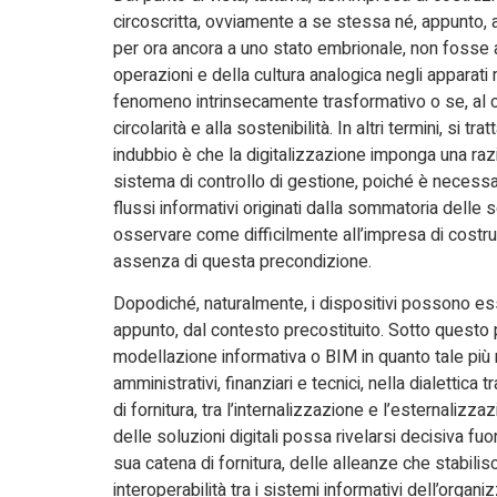
circoscritta, ovviamente a se stessa né, appunto, 
per ora ancora a uno stato embrionale, non fosse a
operazioni e della cultura analogica negli apparati
fenomeno intrinsecamente trasformativo o se, al contr
circolarità e alla sostenibilità. In altri termini, si 
indubbio è che la digitalizzazione imponga una raz
sistema di controllo di gestione, poiché è necessari
flussi informativi originati dalla sommatoria delle 
osservare come difficilmente all’impresa di costruz
assenza di questa precondizione.
Dopodiché, naturalmente, i dispositivi possono es
appunto, dal contesto precostituito. Sotto questo p
modellazione informativa o BIM in quanto tale più no
amministrativi, finanziari e tecnici, nella dialettica
di fornitura, tra l’internalizzazione e l’esternalizz
delle soluzioni digitali possa rivelarsi decisiva fuor
sua catena di fornitura, delle alleanze che stabilisce
interoperabilità tra i sistemi informativi dell’organ