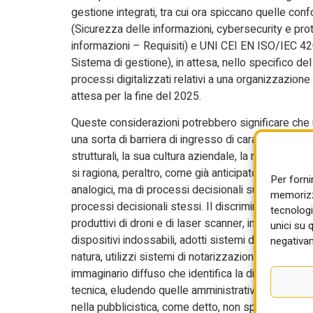
gestione integrati, tra cui ora spiccano quelle co
(Sicurezza delle informazioni, cybersecurity e pro
informazioni – Requisiti) e UNI CEI EN ISO/IEC 420
Sistema di gestione), in attesa, nello specifico de
processi digitalizzati relativi a una organizzazione
attesa per la fine del 2025.
Queste considerazioni potrebbero significare che u
una sorta di barriera di ingresso di carattere dimen
strutturali, la sua cultura aziendale, la mentalità
si ragiona, peraltro, come già anticipato, dell’acqui
Per forni
analogici, ma di processi decisionali supportati da 
memorizza
processi decisionali stessi. Il discrimine non attien
tecnologi
produttivi di droni e di laser scanner, impieghi mac
unici su 
dispositivi indossabili, adotti sistemi di robotica,
negativam
natura, utilizzi sistemi di notarizzazione, o faccia a
immaginario diffuso che identifica la digitalizzazio
tecnica, eludendo quelle amministrative, gestionali,
nella pubblicistica, come detto, non spiega molto de