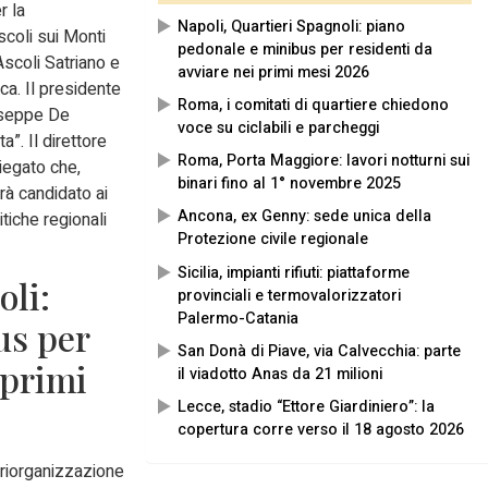
r la
Napoli, Quartieri Spagnoli: piano
scoli sui Monti
pedonale e minibus per residenti da
Ascoli Satriano e
avviare nei primi mesi 2026
ica. Il presidente
Roma, i comitati di quartiere chiedono
iuseppe De
voce su ciclabili e parcheggi
a”. Il direttore
Roma, Porta Maggiore: lavori notturni sui
iegato che,
binari fino al 1° novembre 2025
rà candidato ai
Ancona, ex Genny: sede unica della
itiche regionali
Protezione civile regionale
Sicilia, impianti rifiuti: piattaforme
oli:
provinciali e termovalorizzatori
Palermo-Catania
us per
San Donà di Piave, via Calvecchia: parte
 primi
il viadotto Anas da 21 milioni
Lecce, stadio “Ettore Giardiniero”: la
copertura corre verso il 18 agosto 2026
 riorganizzazione