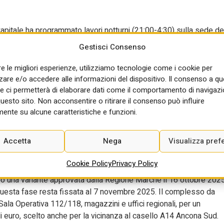
itale ha programmato lavori notturni (21:00-4:30) sulla sede de
orta Maggiore e piazzale Labicano. L’assessora ai Lavori Pubblici,
Gestisci Consenso
tra nel pacchetto Giubileo 2025 e punta a rifare il manto stradale 
ioni Atac toglierà tensione alla linea e sospenderà la Termini–
re le migliori esperienze, utilizziamo tecnologie come i cookie per
 del traffico sarà manuale, con segnaletica provvisoria e supporto
re e/o accedere alle informazioni del dispositivo. Il consenso a q
e ci permetterà di elaborare dati come il comportamento di navigazi
questo sito. Non acconsentire o ritirare il consenso può influire
unica della Protezione civile
ente su alcune caratteristiche e funzioni.
Accetta
Nega
Visualizza pref
ex stabilimento Genny, acquistato dalla Regione Marche per 3,9
Cookie Policy
Privacy Policy
regionale. L’appalto, affidato a Energy Building Management Srl
po una variante approvata dalla Regione Marche il 16 ottobre 202
 questa fase resta fissata al 7 novembre 2025. Il complesso da
Sala Operativa 112/118, magazzini e uffici regionali, per un
i euro, scelto anche per la vicinanza al casello A14 Ancona Sud.