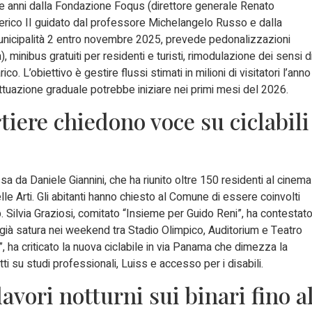
 tre anni dalla Fondazione Foqus (direttore generale Renato
ederico II guidato dal professore Michelangelo Russo e dalla
 Municipalità 2 entro novembre 2025, prevede pedonalizzazioni
), minibus gratuiti per residenti e turisti, rimodulazione dei sensi d
ico. L’obiettivo è gestire flussi stimati in milioni di visitatori l’anno
ttuazione graduale potrebbe iniziare nei primi mesi del 2026.
tiere chiedono voce su ciclabili
 da Daniele Giannini, che ha riunito oltre 150 residenti al cinema
elle Arti. Gli abitanti hanno chiesto al Comune di essere coinvolti
b. Silvia Graziosi, comitato “Insieme per Guido Reni”, ha contestat
ea già satura nei weekend tra Stadio Olimpico, Auditorium e Teatro
 ha criticato la nuova ciclabile in via Panama che dimezza la
ti su studi professionali, Luiss e accesso per i disabili.
vori notturni sui binari fino a