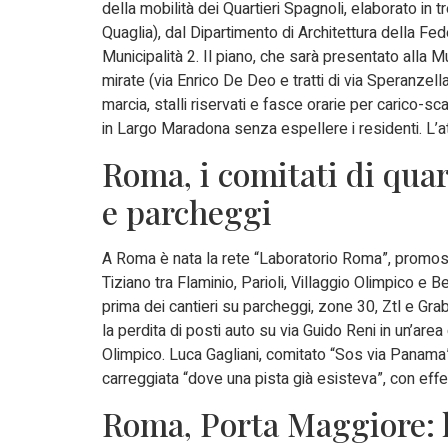
della mobilità dei Quartieri Spagnoli, elaborato in
Quaglia), dal Dipartimento di Architettura della F
Municipalità 2. Il piano, che sarà presentato alla
mirate (via Enrico De Deo e tratti di via Speranzella
marcia, stalli riservati e fasce orarie per carico-scar
in Largo Maradona senza espellere i residenti. L’a
Roma, i comitati di quar
e parcheggi
A Roma è nata la rete “Laboratorio Roma”, promossa
Tiziano tra Flaminio, Parioli, Villaggio Olimpico e B
prima dei cantieri su parcheggi, zone 30, Ztl e Gra
la perdita di posti auto su via Guido Reni in un’ar
Olimpico. Luca Gagliani, comitato “Sos via Panama”,
carreggiata “dove una pista già esisteva”, con effet
Roma, Porta Maggiore: la