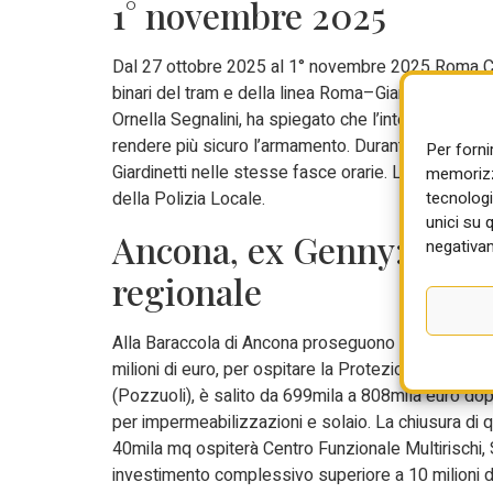
1° novembre 2025
Dal 27 ottobre 2025 al 1° novembre 2025 Roma Cap
binari del tram e della linea Roma–Giardinetti a P
Ornella Segnalini, ha spiegato che l’intervento rien
rendere più sicuro l’armamento. Durante le lavoraz
Per forni
Giardinetti nelle stesse fasce orarie. La gestione
memorizza
tecnologi
della Polizia Locale.
unici su 
Ancona, ex Genny: sede 
negativam
regionale
Alla Baraccola di Ancona proseguono i lavori nell’
milioni di euro, per ospitare la Protezione civile 
(Pozzuoli), è salito da 699mila a 808mila euro do
per impermeabilizzazioni e solaio. La chiusura di
40mila mq ospiterà Centro Funzionale Multirischi, 
investimento complessivo superiore a 10 milioni d