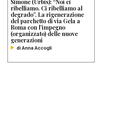
Simone (Urbis): “Noi ci
ribelliamo. Ci ribelliamo al
degrado”. La rigenerazione
del parchetto di via Gela a
Roma con l’impegno
(organizzato) delle nuove
generazioni
di Anna Accogli