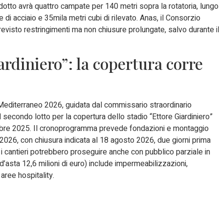
iadotto avrà quattro campate per 140 metri sopra la rotatoria, lungo
e di acciaio e 35mila metri cubi di rilevato. Anas, il Consorzio
revisto restringimenti ma non chiusure prolungate, salvo durante i
ardiniero”: la copertura corre
 Mediterraneo 2026, guidata dal commissario straordinario
econdo lotto per la copertura dello stadio “Ettore Giardiniero”
tobre 2025. Il cronoprogramma prevede fondazioni e montaggio
lio 2026, con chiusura indicata al 18 agosto 2026, due giorni prima
e i cantieri potrebbero proseguire anche con pubblico parziale in
’asta 12,6 milioni di euro) include impermeabilizzazioni,
aree hospitality.