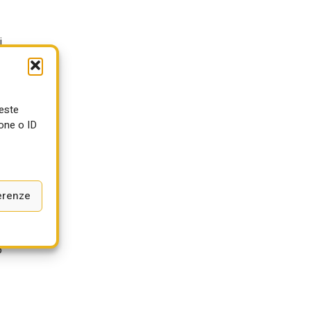
i
e
ueste
one o ID
erenze
5