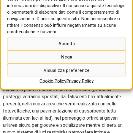
tanto, soprattutto in questo momento e lo sta dimostrando
informazioni del dispositivo. Il consenso a queste tecnologie
ci permetterà di elaborare dati come il comportamento di
con i fatti. Speriamo che questa spinta non si fermi perché
navigazione o ID unici su questo sito. Non acconsentire o
siamo sulla strada giusta”.
ritirare il consenso può influire negativamente su alcune
Il progetto
caratteristiche e funzioni.
Accetta
Trasformare l’attuale piazza in un’oasi urbana, che possa
ospitare eventi e momenti di socialità, per accogliere
Nega
diverse generazioni in ogni momento della giornata. E’
questo il nucleo centrale di un progetto che mette al centro
Visualizza preferenze
le persone, disegnando un paesaggio urbano che dialoga
Cookie Policy
Privacy Policy
con la natura e restituisce qualità alla vita quotidiana. Al
mattino la piazza sarà animata dal mercato (gli attuali
posteggi verranno spostati, dai fatiscenti box attualmente
presenti, nella nuova area che verrà realizzata con celle
fotovoltaiche, una pavimentazione idroassorbente tutta
illuminata con luci al led), nel pomeriggio offrirà ai giovani
un’area sicura per giocare e socializzare mentre di sera, un
nuovo sistema di luci restituirà un’atmosfera intima e