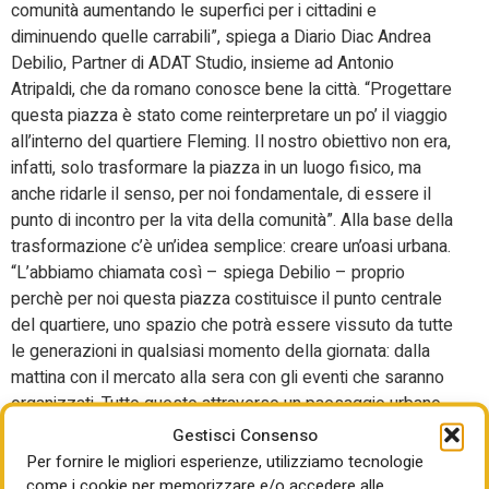
comunità aumentando le superfici per i cittadini e
diminuendo quelle carrabili”, spiega a Diario Diac Andrea
Debilio, Partner di ADAT Studio, insieme ad Antonio
Atripaldi, che da romano conosce bene la città. “Progettare
questa piazza è stato come reinterpretare un po’ il viaggio
all’interno del quartiere Fleming. Il nostro obiettivo non era,
infatti, solo trasformare la piazza in un luogo fisico, ma
anche ridarle il senso, per noi fondamentale, di essere il
punto di incontro per la vita della comunità”. Alla base della
trasformazione c’è un’idea semplice: creare un’oasi urbana.
“L’abbiamo chiamata così – spiega Debilio – proprio
perchè per noi questa piazza costituisce il punto centrale
del quartiere, uno spazio che potrà essere vissuto da tutte
le generazioni in qualsiasi momento della giornata: dalla
mattina con il mercato alla sera con gli eventi che saranno
organizzati. Tutto questo attraverso un paesaggio urbano
che dialoga con la natura e restituisce qualità alla vita
Gestisci Consenso
quotidiana con nuove alberature e uno spazio pedonale
Per fornire le migliori esperienze, utilizziamo tecnologie
vivibile e sostenibile. Roma è una città che può dire ancora
come i cookie per memorizzare e/o accedere alle