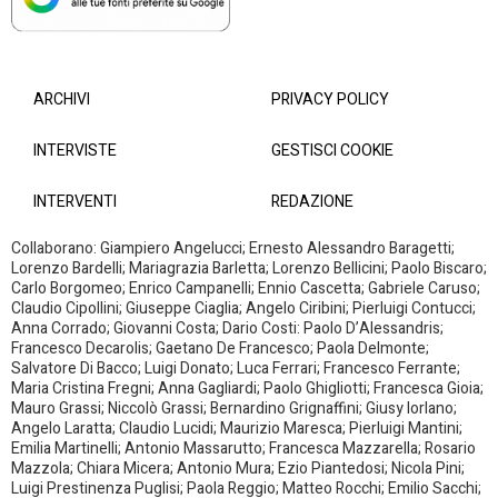
ARCHIVI
PRIVACY POLICY
INTERVISTE
GESTISCI COOKIE
INTERVENTI
REDAZIONE
Collaborano: Giampiero Angelucci; Ernesto Alessandro Baragetti;
Lorenzo Bardelli; Mariagrazia Barletta; Lorenzo Bellicini; Paolo Biscaro;
Carlo Borgomeo; Enrico Campanelli; Ennio Cascetta; Gabriele Caruso;
Claudio Cipollini; Giuseppe Ciaglia; Angelo Ciribini; Pierluigi Contucci;
Anna Corrado; Giovanni Costa; Dario Costi: Paolo D’Alessandris;
Francesco Decarolis; Gaetano De Francesco; Paola Delmonte;
Salvatore Di Bacco; Luigi Donato; Luca Ferrari; Francesco Ferrante;
Maria Cristina Fregni; Anna Gagliardi; Paolo Ghigliotti; Francesca Gioia;
Mauro Grassi; Niccolò Grassi; Bernardino Grignaffini; Giusy Iorlano;
Angelo Laratta; Claudio Lucidi; Maurizio Maresca; Pierluigi Mantini;
Emilia Martinelli; Antonio Massarutto; Francesca Mazzarella; Rosario
Mazzola; Chiara Micera; Antonio Mura; Ezio Piantedosi; Nicola Pini;
Luigi Prestinenza Puglisi; Paola Reggio; Matteo Rocchi; Emilio Sacchi;