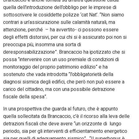
Brancaccio è anche tornata su un’altra questione calda:
quella dell’introduzione dell’obbligo per le imprese di
sottoscrivere le cosiddette polizze ‘cat Nat’. “Non siamo
contrari a un’assicurazione sulle calamità naturali, ma
attenzione, perché – ha avvertito- ci possono essere
degli effetti distorsivi, per cui chi si è assicurato poi non si
preoccupa più, insomma una sorta di
deresponsabilizzazione”. Brancaccio ha ipotizzato che si
possa “intervenire con un uso premiale di condizioni di
monitoraggio del proprio patrimonio edilizio” e ha
sostenuto che vada introdotta “l’obbligatorietà della
diagnosi sismica degli edifici, che però non può essere a
carico del cittadino, ma con una possibile detrazione
fiscale della spesa”.
In una prospettiva che guarda al futuro, che è appunto
quella sollecitata da Brancaccio, c’è il ricorso alla leva delle
detrazioni fiscali che deve avere “un orizzonte di
lungo
periodo, sia per gli interventi di efficientamento energetico
sia per quelli di adeguamento sismico”.
“Il superbonus è