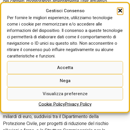
dei cantieri, monitorando attentamente l’iter attuativo.
Serve, inoltre, una valutazione tempestiva dell’efficacia
Gestisci Consenso
delle misure di semplificazione e accelerazione già
Per fornire le migliori esperienze, utilizziamo tecnologie
introdotte, anche nell’ambito del PNRR”. E, last but not
come i cookie per memorizzare e/o accedere alle
least, occorre “prevedere un sistema informativo unico,
informazioni del dispositivo. Il consenso a queste tecnologie
riepilogativo delle diverse linee di finanziamento attraverso
ci permetterà di elaborare dati come il comportamento di
il quale gli enti coinvolti possano avere informazioni
navigazione o ID unici su questo sito. Non acconsentire o
ritirare il consenso può influire negativamente su alcune
precise sulle scadenze e sulle modalità di accesso ai
caratteristiche e funzioni.
finanziamenti”.
Accetta
L’urgenza di mettere in campo un nuovo piano diventa
ancora più pressante a fronte del fatto che l’anno
Nega
prossimo si chiudono i giochi con il Pnrr. Già in precedenza,
la presidente dell’Ance aveva ritenuto “piuttosto limitate
Visualizza preferenze
rispetto alle preoccupazioni che abbiamo per il futuro” le
risorse del Piano destinate alla prevenzione del rischio
Cookie Policy
Privacy Policy
idrogeologico. Complessivamente, parliamo di circa 2,4
miliardi di euro, suddivisi tra il Dipartimento della
Protezione Civile, per progetti di riduzione del rischio