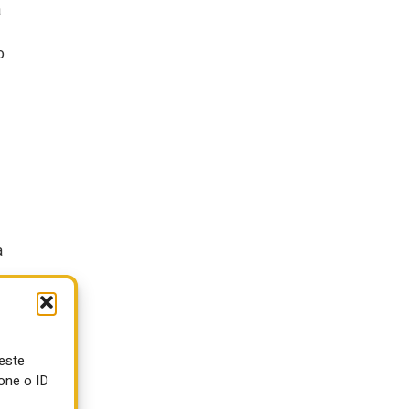
a
o
a
ueste
one o ID