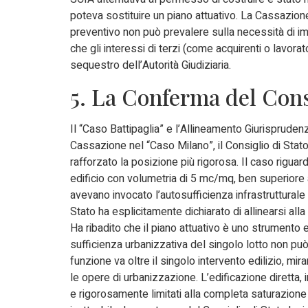
poteva sostituire un piano attuativo. La Cassazione 
preventivo non può prevalere sulla necessità di i
che gli interessi di terzi (come acquirenti o lavor
sequestro dell’Autorità Giudiziaria.
5. La Conferma del Cons
Il “Caso Battipaglia” e l’Allineamento Giurisprude
Cassazione nel “Caso Milano”, il Consiglio di Sta
rafforzato la posizione più rigorosa. Il caso rigua
edificio con volumetria di 5 mc/mq, ben superiore a
avevano invocato l’autosufficienza infrastrutturale 
Stato ha esplicitamente dichiarato di allinearsi a
Ha ribadito che il piano attuativo è uno strumento e
sufficienza urbanizzativa del singolo lotto non può 
funzione va oltre il singolo intervento edilizio, mi
le opere di urbanizzazione. L’edificazione diretta, 
e rigorosamente limitati alla completa saturazion