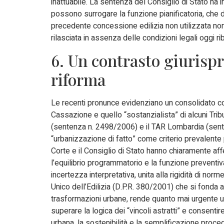
inattuabile. La sentenza del Consiglio di Stato ha i
possono surrogare la funzione pianificatoria, che 
precedente concessione edilizia non utilizzata non c
rilasciata in assenza delle condizioni legali oggi ri
6. Un contrasto giurispr
riforma
Le recenti pronunce evidenziano un consolidato con
Cassazione e quello “sostanzialista” di alcuni Tri
(sentenza n. 2498/2006) e il TAR Lombardia (sent
“urbanizzazione di fatto” come criterio prevalente 
Corte e il Consiglio di Stato hanno chiaramente 
l’equilibrio programmatorio e la funzione preventiv
incertezza interpretativa, unita alla rigidità di no
Unico dell’Edilizia (D.P.R. 380/2001) che si fonda 
trasformazioni urbane, rende quanto mai urgente una
superare la logica dei “vincoli astratti” e consentire
urbana, la sostenibilità e la semplificazione proc