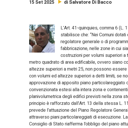
di Salvatore Di Bacco
15 Set 2025
L’Art. 41-quinquies, comma 6 (L. 
stabilisce che: “Nei Comuni dotati 
regolatore generale o di program
fabbricazione, nelle zone in cui si
costruzioni per volumi superiori a 
metro quadrato di area edificabile, ovvero siano c
altezze superiori a metri 25, non possono essere re
con volumi ed altezze superiori a detti limiti, se n
approvazione di apposito piano particolareggiato 
convenzionata estesi alla intera zona e contenenti
planivolumetrica degli edifici previsti nella zona 
principio è rafforzato dall’Art. 13 della stessa L. 
prevede l’attuazione del Piano Regolatore Genera
attraverso piani particolareggiati di esecuzione. L
Consiglio di Stato riafferma l’obbligo del piano att