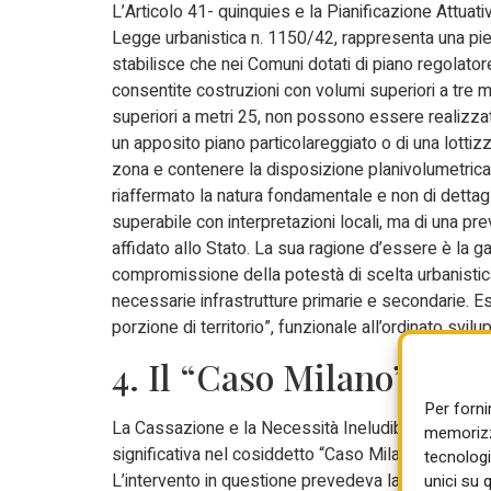
L’Articolo 41- quinquies e la Pianificazione Attua
Legge urbanistica n. 1150/42, rappresenta una pietr
stabilisce che nei Comuni dotati di piano regolato
consentite costruzioni con volumi superiori a tre m
superiori a metri 25, non possono essere realizzati
un apposito piano particolareggiato o di una lottiz
zona e contenere la disposizione planivolumetrica 
riaffermato la natura fondamentale e non di dettagl
superabile con interpretazioni locali, ma di una pre
affidato allo Stato. La sua ragione d’essere è la ga
compromissione della potestà di scelta urbanistica 
necessarie infrastrutture primarie e secondarie. E
porzione di territorio”, funzionale all’ordinato svilu
4. Il “Caso Milano”
Per forni
La Cassazione e la Necessità Ineludibile Il dibattit
memorizza
significativa nel cosiddetto “Caso Milano”, che ha c
tecnologi
L’intervento in questione prevedeva la realizzazione
unici su 