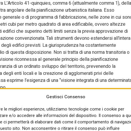
tiva L’Articolo 41-quinquies, comma 6 (attualmente comma 1), dell
a angolare della pianificazione urbanistica italiana. Esso
re generale o di programma di fabbricazione, nelle zone in cui son
etri cubi per metro quadrato di area edificabile, ovvero altezze
 edifici che superino detti limiti senza la previa approvazione di
zazione convenzionata. Tali strumenti devono estendersi all’intera
degli edifici previsti. La giurisprudenza ha costantemente
io di questa disposizione. Non si tratta di una norma transitoria o
visione riconnessa al generale principio della pianificazione
ranzia di un ordinato sviluppo del territorio, prevenendo la
degli enti locali e la creazione di agglomerati privi delle
ssa esprime l’esigenza di una “visione integrata di una determinat
ppo.
Gestisci Consenso
re le migliori esperienze, utilizziamo tecnologie come i cookie per
o sull’applicabilità dell’Articolo 41-quinquies ha trovato un’eco
re e/o accedere alle informazioni del dispositivo. Il consenso a q
oinvolto la società Nexity Milano Parco delle Cave s.r.l..
e ci permetterà di elaborare dati come il comportamento di navigazi
 di tre torri residenziali con altezze tra i 27 e i 43 metri e un
questo sito. Non acconsentire o ritirare il consenso può influire