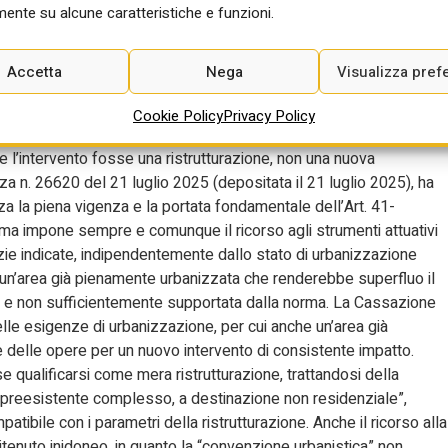
ente su alcune caratteristiche e funzioni.
lesso industriale dismesso. Il sequestro preventivo disposto dal
 confermato dal tribunale del riesame, si fondava proprio sulla
anto l’amministrazione comunale avrebbe dovuto procedere tramite
Accetta
Nega
Visualizza pref
 convenzione urbanistica o una Segnalazione Certificata di Inizio
o che l’articolo non fosse più applicabile a Milano, fosse una
Cookie Policy
Privacy Policy
ato dalla legislazione regionale. Aveva inoltre argomentato che
e l’intervento fosse una ristrutturazione, non una nuova
 n. 26620 del 21 luglio 2025 (depositata il 21 luglio 2025), ha
rza la piena vigenza e la portata fondamentale dell’Art. 41-
rma impone sempre e comunque il ricorso agli strumenti attuativi
izie indicate, indipendentemente dallo stato di urbanizzazione
di un’area già pienamente urbanizzata che renderebbe superfluo il
a e non sufficientemente supportata dalla norma. La Cassazione
elle esigenze di urbanizzazione, per cui anche un’area già
 delle opere per un nuovo intervento di consistente impatto.
e qualificarsi come mera ristrutturazione, trattandosi della
ico preesistente complesso, a destinazione non residenziale”,
tibile con i parametri della ristrutturazione. Anche il ricorso alla
itenuto inidoneo, in quanto la “convenzione urbanistica” non