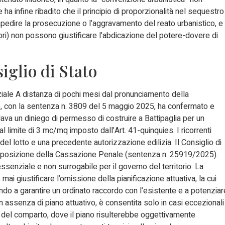
ha infine ribadito che il principio di proporzionalità nel sequestro
mpedire la prosecuzione o l’aggravamento del reato urbanistico, e
atori) non possono giustificare l’abdicazione del potere-dovere di
iglio di Stato
nziale A distanza di pochi mesi dal pronunciamento della
to, con la sentenza n. 3809 del 5 maggio 2025, ha confermato e
rdava un diniego di permesso di costruire a Battipaglia per un
l limite di 3 mc/mq imposto dall’Art. 41-quinquies. I ricorrenti
del lotto e una precedente autorizzazione edilizia. Il Consiglio di
lla posizione della Cassazione Penale (sentenza n. 25919/2025).
ssenziale e non surrogabile per il governo del territorio. La
mai giustificare l’omissione della pianificazione attuativa, la cui
rando a garantire un ordinato raccordo con l’esistente e a potenziar
in assenza di piano attuativo, è consentita solo in casi eccezionali
e del comparto, dove il piano risulterebbe oggettivamente