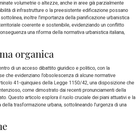
inate volumetrie o altezze, anche in aree già parzialmente
bilità di infrastrutture o la preesistente edificazione possano
sottolinea, inoltre l’importanza della pianificazione urbanistica
erritoriale coerente e sostenibile, evidenziando un conflitto
 conseguenza una riforma della normativa urbanistica italiana,
orma organica
centro di un acceso dibattito giuridico e politico, con la
ose che evidenziano l’obsolescenza di alcune normative
’Articolo 41-quinquies della Legge 1150/42, una disposizione che
ontenzioso, come dimostrato dai recenti pronunciamenti della
o. Questo articolo esplora il ruolo cruciale dei piani attuativi e la
ltà della trasformazione urbana, sottolineando l’urgenza di una
ne