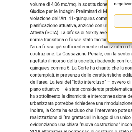
negativam
volume di 4,06 mc/mq, in sostituzione di un comp
Giudice per le Indagini Preliminari di Milano, e poi
violazione dell’Art. 41-quinquies comma 6, in qu
pianificazione attuativa, anziché con una semplice
Attività (SCIA). La difesa di Nexity aveva sostenut
norma transitoria o fosse stato tacitamente abrog
l’area fosse già sufficientemente urbanizzata o ch
costruzione. La Cassazione Penale, con la sentenza
rigettato il ricorso della società, ribadendo con fo
quinquies comma 6. La Corte ha chiarito che la no
contemplati, in presenza delle caratteristiche edil
dell’area. La tesi del “lotto intercluso” – ovvero 
piano attuativo – è stata considerata problematic
ha sottolineato la dinamicità e interconnessione d
urbanizzata potrebbe richiedere una rimodulazione
Inoltre, la Corte ha escluso che l’intervento potess
realizzazione di “tre grattacieli in luogo di un un
evidenziando una chiara “nuova costruzione” incompa
SCIA alternativa al permesso di costruire è stato r