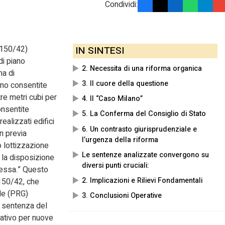
Condividi:
1150/42)
IN SINTESI
di piano
2. Necessita di una riforma organica
ma di
3. Il cuore della questione
ano consentite
tre metri cubi per
4. Il “Caso Milano”
onsentite
5. La Conferma del Consiglio di Stato
alizzati edifici
6. Un contrasto giurisprudenziale e
on previa
l’urgenza della riforma
o lottizzazione
Le sentenze analizzate convergono su
 la disposizione
diversi punti cruciali:
stessa.” Questo
2. Implicazioni e Rilievi Fondamentali
1150/42, che
le (PRG)
3. Conclusioni Operative
a sentenza del
uativo per nuove