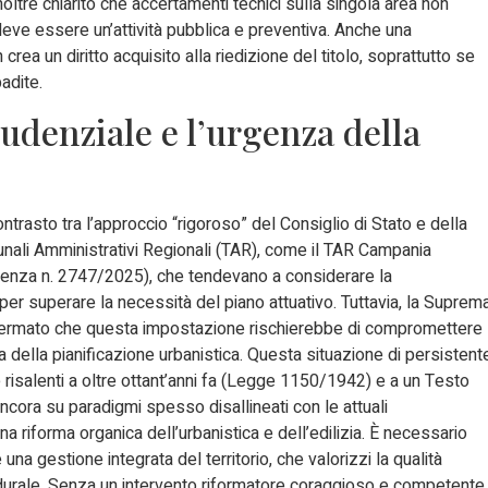
noltre chiarito che accertamenti tecnici sulla singola area non
deve essere un’attività pubblica e preventiva. Anche una
rea un diritto acquisito alla riedizione del titolo, soprattutto se
badite.
udenziale e l’urgenza della
trasto tra l’approccio “rigoroso” del Consiglio di Stato e della
bunali Amministrativi Regionali (TAR), come il TAR Campania
enza n. 2747/2025), che tendevano a considerare la
per superare la necessità del piano attuativo. Tuttavia, la Suprem
affermato che questa impostazione rischierebbe di compromettere
a della pianificazione urbanistica. Questa situazione di persistent
rme risalenti a oltre ottant’anni fa (Legge 1150/1942) e a un Testo
ancora su paradigmi spesso disallineati con le attuali
 riforma organica dell’urbanistica e dell’edilizia. È necessario
 una gestione integrata del territorio, che valorizzi la qualità
edurale. Senza un intervento riformatore coraggioso e competente,