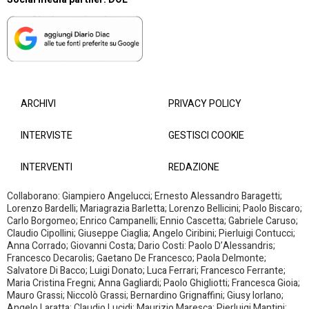
ARCHIVI
PRIVACY POLICY
INTERVISTE
GESTISCI COOKIE
INTERVENTI
REDAZIONE
Collaborano: Giampiero Angelucci; Ernesto Alessandro Baragetti;
Lorenzo Bardelli; Mariagrazia Barletta; Lorenzo Bellicini; Paolo Biscaro;
Carlo Borgomeo; Enrico Campanelli; Ennio Cascetta; Gabriele Caruso;
Claudio Cipollini; Giuseppe Ciaglia; Angelo Ciribini; Pierluigi Contucci;
Anna Corrado; Giovanni Costa; Dario Costi: Paolo D’Alessandris;
Francesco Decarolis; Gaetano De Francesco; Paola Delmonte;
Salvatore Di Bacco; Luigi Donato; Luca Ferrari; Francesco Ferrante;
Maria Cristina Fregni; Anna Gagliardi; Paolo Ghigliotti; Francesca Gioia;
Mauro Grassi; Niccolò Grassi; Bernardino Grignaffini; Giusy Iorlano;
Angelo Laratta; Claudio Lucidi; Maurizio Maresca; Pierluigi Mantini;