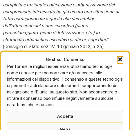
completa e razionale edificazione e urbanizzazione del
comprensorio interessato ha già creato una situazione di
fatto corrispondente a quella che deriverebbe
dall’attuazione del piano esecutivo (piano
particolareggiato, piano di lottizzazione, etc.) lo
strumento urbanistico esecutivo si ritiene superfluo
”
(Consiglio di Stato sez. IV, 10 gennaio 2012, n. 26)
In casi del genere il Comune non può pretendere di
Gestisci Consenso
subordinare il rilascio del titolo edilizio alla predisposizione
Per fornire le migliori esperienze, utilizziamo tecnologie
di un piano di lottizzazione, anche se astrattamente
come i cookie per memorizzare e/o accedere alle
previsto dallo strumento generale.
informazioni del dispositivo. Il consenso a queste tecnologie
ci permetterà di elaborare dati come il comportamento di
3° caso Zone intermedie
navigazione o ID unici su questo sito. Non acconsentire o
ritirare il consenso può influire negativamente su alcune
Nelle situazioni intermedie, nelle quali il territorio risulti già,
caratteristiche e funzioni.
più o meno intensamente urbanizzato, la giurisprudenza
amministrativa ha adottato soluzioni più rigorose, ritenendo
Accetta
che il piano attuativo sia strumento indispensabile per
l’ordinato assetto del territorio, stante il chiaro tenore
Nega