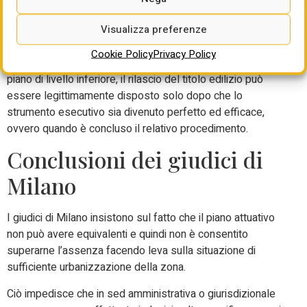
dell’art. 9, comma 2, D.P.R. 380/2001, che costituisce
Visualizza preferenze
regola generale ed imperativa in materia del governo del
territorio, quando lo strumento urbanistico generale
Cookie Policy
Privacy Policy
prevede che la situazione debba aver luogo mediante un
piano di livello inferiore, il rilascio del titolo edilizio può
essere legittimamente disposto solo dopo che lo
strumento esecutivo sia divenuto perfetto ed efficace,
ovvero quando è concluso il relativo procedimento.
Conclusioni dei giudici di
Milano
I giudici di Milano insistono sul fatto che il piano attuativo
non può avere equivalenti e quindi non è consentito
superarne l’assenza facendo leva sulla situazione di
sufficiente urbanizzazione della zona.
Ciò impedisce che in sed amministrativa o giurisdizionale