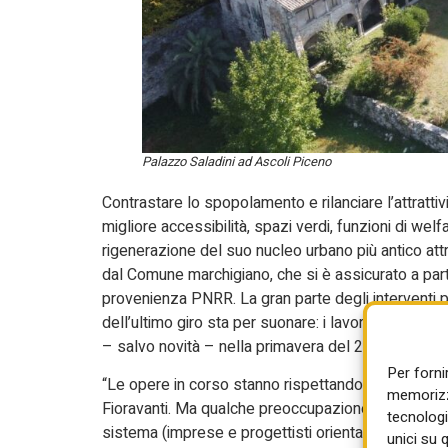
Palazzo Saladini ad Ascoli Piceno
Contrastare lo spopolamento e rilanciare l’attrattivi
migliore accessibilità, spazi verdi, funzioni di we
rigenerazione del suo nucleo urbano più antico att
dal Comune marchigiano, che si è assicurato a part
provenienza PNRR. La gran parte degli interventi 
dell’ultimo giro sta per suonare: i lavori, come tut
– salvo novità – nella primavera del 2026.
Per forni
“Le opere in corso stanno rispettando i cronoprogr
memorizza
Fioravanti. Ma qualche preoccupazione emerge. “Le
tecnologi
sistema (imprese e progettisti orientati a lavorare
unici su 