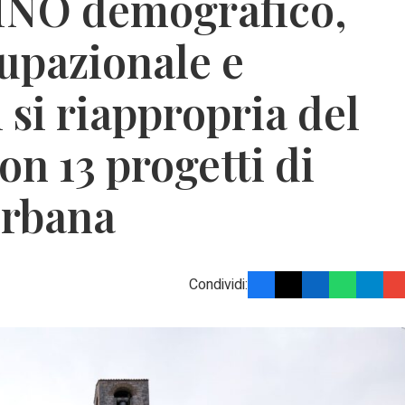
INO demografico,
upazionale e
i si riappropria del
on 13 progetti di
urbana
Condividi: