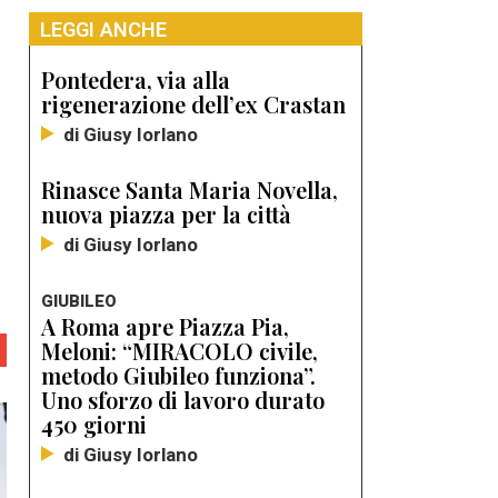
LEGGI ANCHE
Pontedera, via alla
rigenerazione dell’ex Crastan
di Giusy Iorlano
Rinasce Santa Maria Novella,
nuova piazza per la città
di Giusy Iorlano
GIUBILEO
A Roma apre Piazza Pia,
Meloni: “MIRACOLO civile,
metodo Giubileo funziona”.
Uno sforzo di lavoro durato
450 giorni
di Giusy Iorlano