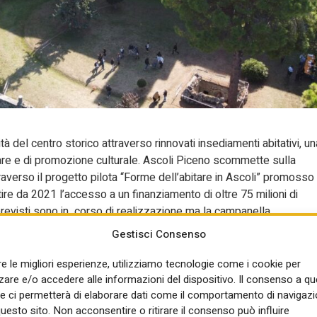
tà del centro storico attraverso rinnovati insediamenti abitativi, un
lfare e di promozione culturale. Ascoli Piceno scommette sulla
raverso il progetto pilota “Forme dell’abitare in Ascoli” promosso
ire da 2021 l’accesso a un finanziamento di oltre 75 milioni di
previsti sono in corso di realizzazione ma la campanella
ti quelli assegnati con il Next Generation Eu, dovrebbero terminare
Gestisci Consenso
re le migliori esperienze, utilizziamo tecnologie come i cookie per
ammi”, assicura il sindaco della città marchigiana Marco
re e/o accedere alle informazioni del dispositivo. Il consenso a q
 attività hanno risentito fortemente di alcune concomitanze di
e ci permetterà di elaborare dati come il comportamento di navigazi
 sui più remunerativi interventi del Superbonus e della
questo sito. Non acconsentire o ritirare il consenso può influire