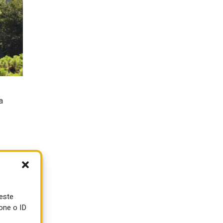
a
ueste
one o ID