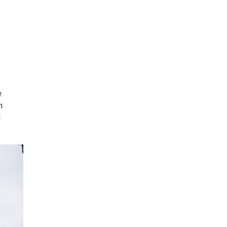
e
n
l