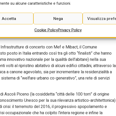
a più agevole gestione dei cantieri e delle procedure
ente su alcune caratteristiche e funzioni.
 alcuni mesi aggiuntivi di durata del programma”, auspica il prim
Accetta
Nega
Visualizza pref
nti, dieci di natura infrastrutturale e tre relativi alla transizione
Cookie Policy
Privacy Policy
 e due di essi sono completati: il rifacimento di piazza San Tommaso
 Infrastrutture di concerto con Mef e Mibact, il Comune
sto posto in Italia entrando così tra gli otto “finalisti” che hanno
a innovativo nazionale per la qualità dell’abitare) nella sua
volti al ripristino abitativo di alcuni edifici cittadini, attraverso la
ica a canone agevolato, sia per incrementare la residenzialità a
n sistema di “welfare urbano co-generativo”, una rete di servizi
di Ascoli Piceno (la cosiddetta “città delle 100 torri” di origine
onoscimento Unesco per la sua rilevanza artistico-architettonica)
ri di crisi: il terremoto del 2016, il progressivo spopolamento e
si occupazionale che ha colpito l’intera regione e infine la