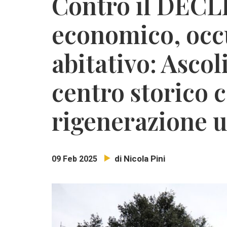
Contro il DECL
economico, occ
abitativo: Ascol
centro storico c
rigenerazione 
di Nicola Pini
09 Feb 2025