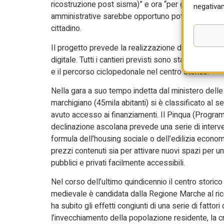
ricostruzione post sisma)” e ora “per garantire un
negativam
amministrative sarebbe opportuno poter disporre di
cittadino.
Il progetto prevede la realizzazione di tredici interve
digitale. Tutti i cantieri previsti sono stati aperti
e il percorso ciclopedonale nel centro storico.
Nella gara a suo tempo indetta dal ministero delle
marchigiano (45mila abitanti) si è classificato al se
avuto accesso ai finanziamenti. Il Pinqua (Programm
declinazione ascolana prevede una serie di interventi 
formula dell’housing sociale o dell’edilizia econom
prezzi contenuti sia per attivare nuovi spazi per u
pubblici e privati facilmente accessibili.
Nel corso dell’ultimo quindicennio il centro storico 
medievale è candidata dalla Regione Marche al ric
ha subito gli effetti congiunti di una serie di fatto
l’invecchiamento della popolazione residente, la cri