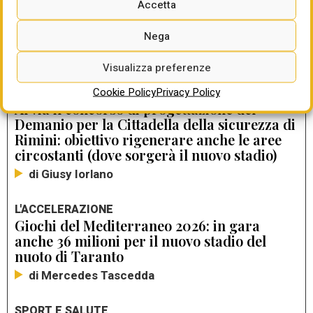
Accetta
INFRASTRUTTURE URBANE
Firenze, lo stadio Franchi alla SVOLTA per
Nega
il restyling
di Giusy Iorlano
Visualizza preferenze
Cookie Policy
Privacy Policy
LA COMPETIZIONE IN DUE FASI
Al via il concorso di progettazione del
Demanio per la Cittadella della sicurezza di
Rimini: obiettivo rigenerare anche le aree
circostanti (dove sorgerà il nuovo stadio)
di Giusy Iorlano
L'ACCELERAZIONE
Giochi del Mediterraneo 2026: in gara
anche 36 milioni per il nuovo stadio del
nuoto di Taranto
di Mercedes Tascedda
SPORT E SALUTE