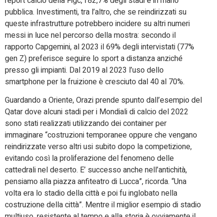
report calcio della Figc, l’82,7% degli stadi è in mano
pubblica. Investimenti, tra l’altro, che se reindirizzati su
queste infrastrutture potrebbero incidere su altri numeri
messi in luce nel percorso della mostra: secondo il
rapporto Capgemini, al 2023 il 69% degli intervistati (77%
gen Z) preferisce seguire lo sport a distanza anziché
presso gli impianti. Dal 2019 al 2023 l’uso dello
smartphone per la fruizione è cresciuto dal 40 al 70%.
Guardando a Oriente, Orazi prende spunto dall’esempio del
Qatar dove alcuni stadi per i Mondiali di calcio del 2022
sono stati realizzati utilizzando dei container per
immaginare “costruzioni temporanee oppure che vengano
reindirizzate verso altri usi subito dopo la competizione,
evitando così la proliferazione del fenomeno delle
cattedrali nel deserto. E’ successo anche nell’antichità,
pensiamo alla piazza anfiteatro di Lucca”, ricorda. “Una
volta era lo stadio della città e poi fu inglobato nella
costruzione della città”. Mentre il miglior esempio di stadio
multiuso, resistente al tempo e alla storia è ovviamente il