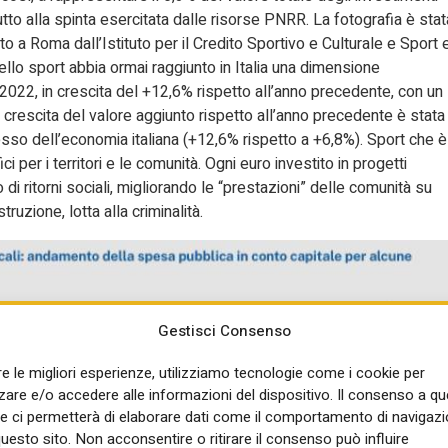
ttutto alla spinta esercitata dalle risorse PNRR. La fotografia è stat
 a Roma dall’Istituto per il Credito Sportivo e Culturale e Sport 
llo sport abbia ormai raggiunto in Italia una dimensione
l 2022, in crescita del +12,6% rispetto all’anno precedente, con un
 crescita del valore aggiunto rispetto all’anno precedente è stata
esso dell’economia italiana (+12,6% rispetto a +6,8%). Sport che è
i per i territori e le comunità. Ogni euro investito in progetti
i ritorni sociali, migliorando le “prestazioni” delle comunità su
truzione, lotta alla criminalità.
Gestisci Consenso
re le migliori esperienze, utilizziamo tecnologie come i cookie per
re e/o accedere alle informazioni del dispositivo. Il consenso a q
e ci permetterà di elaborare dati come il comportamento di navigazi
questo sito. Non acconsentire o ritirare il consenso può influire