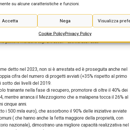
ente su alcune caratteristiche e funzioni.
Accetta
Nega
Visualizza pref
Cookie Policy
Privacy Policy
lla gestione finanziaria degli Enti Locali – Esercizi 2021-2023”
come detto nel 2023, non si è arrestata ed è proseguita anche nel
ppia cifra del numero di progetti avviati (+35% rispetto al primo
sotto dei livelli del 2019.
uolo trainante nella fase di recupero, promotore di oltre il 40% dei
2024, mentre arranca il Mezzogiorno che a malapena tocca il 26% al
mi cinque anni.
to i 500 mila euro), che assorbono il 90% delle iniziative avviate
 comuni ( che hanno anche la fetta maggiore della proprietà, con
ritorio nazionale), dimostrano una migliore capacità realizzativa nel