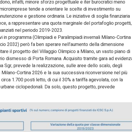
iedono, infatti, minore sforzo progettuale e iter burocratici meno
 microimprese tende a orientare le scelte di investimento su
 manutenzione e gestione ordinaria. Le iniziative di soglia finanziaria
nvece, a rappresentare una quota marginale del portafoglio progetti,
finanziati nel periodo 2019-2023.
ivi in programma (Olimpiadi e Paralimpiadi invernali Milano-Cortina
lcio 2032) però fa ben sperare nell’aumento della dimensione
tare il progetto del Villaggio Olimpico a Milano, un vasto piano di
iario dismesso di Porta Romana. Acquisito tramite gara ad evidenz
Sgr, prevede la realizzazione, sulle aree dello scalo, degli
i di Milano-Cortina 2026 e la sua successiva riconversione nel più
rca 1.700 posti letto, di cui il 30% a tariffa agevolata, con la
i urbane ciclopedonali. Da solo, questo progetto, prevede