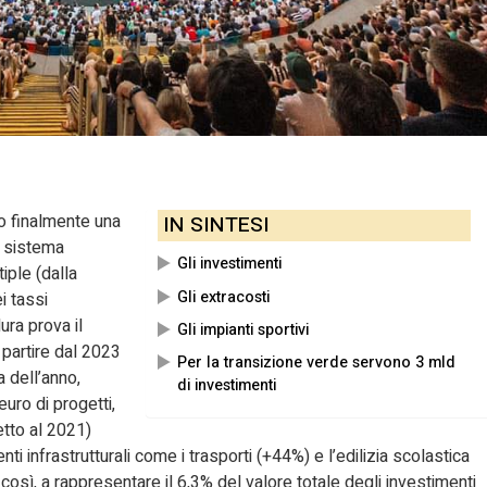
no finalmente una
IN SINTESI
il sistema
Gli investimenti
iple (dalla
Gli extracosti
i tassi
ura prova il
Gli impianti sportivi
 partire dal 2023
Per la transizione verde servono 3 mld
a dell’anno,
di investimenti
 euro di progetti,
etto al 2021)
enti infrastrutturali come i trasporti (+44%) e l’edilizia scolastica
, così, a rappresentare il 6,3% del valore totale degli investimenti