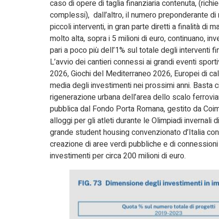
caso di opere di taglia finanziaria contenuta, (rich
complessi), dall’altro, il numero preponderante di
piccoli interventi, in gran parte diretti a finalità di
molto alta, sopra i 5 milioni di euro, continuano, i
pari a poco più dell’1% sul totale degli interventi 
L’avvio dei cantieri connessi ai grandi eventi sport
2026, Giochi del Mediterraneo 2026, Europei di ca
media degli investimenti nei prossimi anni. Basta ci
rigenerazione urbana dell’area dello scalo ferrov
pubblica dal Fondo Porta Romana, gestito da Coima 
alloggi per gli atleti durante le Olimpiadi invernal
grande student housing convenzionato d’Italia con ci
creazione di aree verdi pubbliche e di connession
investimenti per circa 200 milioni di euro.