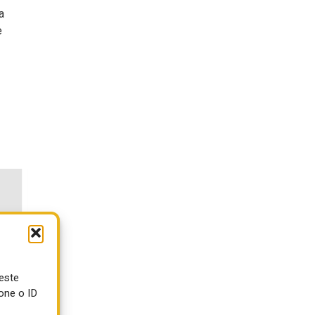
a
e
ueste
one o ID