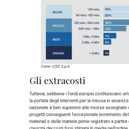
Fonte: ICSC S.p.A.
Gli extracosti
Tuttavia, sebbene i fondi europei costituiscano un’o
la portata degli interventi per la messa in sicurezz
nazionale è ben superiore alle risorse assegnate d
progetti conseguenti l’eccezionale incremento de
materiali e delle materie prime registrato a partir
crescita dei costi fissi stimata in media nell’ordine